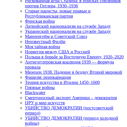
Рискованная игра Сталина: в поисках союзников
против Гитлера, 1930–1936
Старые нацисты, новые правые и
Республиканская партия
Финская война
Латвийский национализм на службе Западу
Украинский национализм на службе Западу
Маннергейм и Советский Союз
Неизвестный Филби
Моя тайная война
Норвегия между США и Россией
Польша в борьбе за Восточную Европу, 1920–2020
Антигитлеровская коалиция 1939 — формула
провала
Мюнхен 1938. Падение в бездну Второй мировой
Фашизм: реинкарнация
Теория искусства в Италии 1450–1600
Грязные войны
Blackwater
Смертоносный экспорт Америки – демократия
ЦРУ и мир искусств
УБИЙСТВО ДЕМОКРАТИИ (постсоветский
период)
УБИЙСТВО ДЕМОКРАТИИ (период холодной
войны)