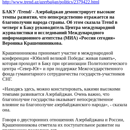
http://www.trend.az/azerbaijan/politics/2379422.html
БАКУ /Trend/ - Азербайджан демонстрирует высокие
темпы развития, что непосредственно отражается на
благополучии народа страны. Об этом сказала Trend в
четверг в Баку руководитель Центра международной
журналистики и исследований Международного
информационного агентства (МИА) «Россия сегодня»
Вероника Крашенинникова.
Крашенинникова принимает участие в международной
конференции «Юбилей великой Победы: живая память»,
которая проходит в Баку при организации Политологического
центра «Север-Юг» и при поддержке Межгосударственного
фонда гуманитарного сотрудничества государств-участников
СНГ.
«Находясь здесь, можно констатировать, какими высокими
темпами развивается Азербайджан. Очень важно, что
благополучие государства оказывает непосредственное
влияние на благополучие азербайджанского народа», - сказала
она.
Говоря о двусторонних отношениях Азербайджана и России,
Крашенинникова отметила их поступательное развитие на