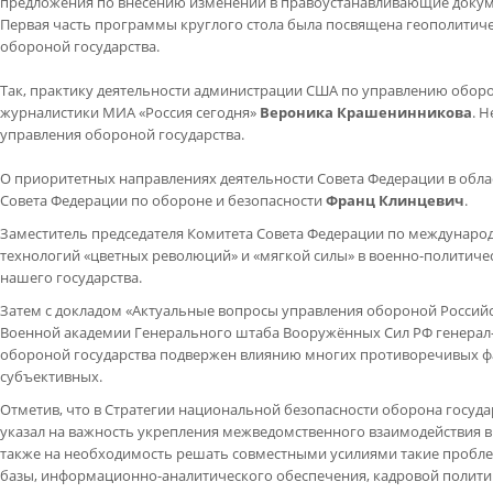
предложения по внесению изменений в правоустанавливающие докум
Первая часть программы круглого стола была посвящена геополити
обороной государства.
Так, практику деятельности администрации США по управлению обор
журналистики МИА «Россия сегодня»
Вероника Крашенинникова
. 
управления обороной государства.
О приоритетных направлениях деятельности Совета Федерации в обла
Совета Федерации по обороне и безопасности
Франц Клинцевич
.
Заместитель председателя Комитета Совета Федерации по междунар
технологий «цветных революций» и «мягкой силы» в военно-политичес
нашего государства.
Затем с докладом «Актуальные вопросы управления обороной Росси
Военной академии Генерального штаба Вооружённых Сил РФ генерал
обороной государства подвержен влиянию многих противоречивых фак
субъективных.
Отметив, что в Стратегии национальной безопасности оборона госуда
указал на важность укрепления межведомственного взаимодействия в
также на необходимость решать совместными усилиями такие пробле
базы, информационно-аналитического обеспечения, кадровой полити