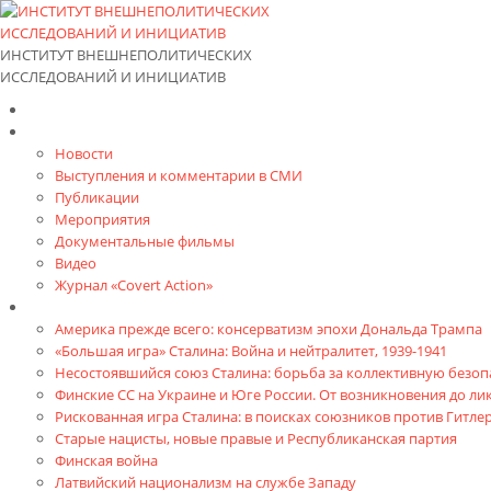
ИНСТИТУТ ВНЕШНЕПОЛИТИЧЕСКИХ
ИССЛЕДОВАНИЙ И ИНИЦИАТИВ
Главная
Материалы
Новости
Выступления и коммента­рии в СМИ
Публикации
Мероприятия
Документальные фильмы
Видео
Журнал «Covert Action»
Книги
Америка прежде всего: консерватизм эпохи Дональда Трампа
«Большая игра» Сталина: Война и нейтралитет, 1939-1941
Несостоявшийся союз Сталина: борьба за коллективную безопа
Финские СС на Украине и Юге России. От возникновения до л
Рискованная игра Сталина: в поисках союзников против Гитлер
Старые нацисты, новые правые и Республиканская партия
Финская война
Латвийский национализм на службе Западу