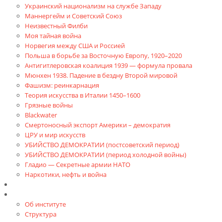
Украинский национализм на службе Западу
Маннергейм и Советский Союз
Неизвестный Филби
Моя тайная война
Норвегия между США и Россией
Польша в борьбе за Восточную Европу, 1920–2020
Антигитлеровская коалиция 1939 — формула провала
Мюнхен 1938. Падение в бездну Второй мировой
Фашизм: реинкарнация
Теория искусства в Италии 1450–1600
Грязные войны
Blackwater
Смертоносный экспорт Америки – демократия
ЦРУ и мир искусств
УБИЙСТВО ДЕМОКРАТИИ (постсоветский период)
УБИЙСТВО ДЕМОКРАТИИ (период холодной войны)
Гладио — Секретные армии НАТО
Наркотики, нефть и война
Доклады
Об Институте
Об институте
Структура