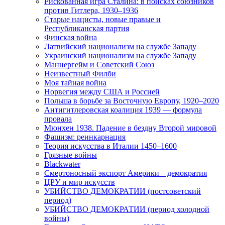
Рискованная игра Сталина: в поисках союзников
против Гитлера, 1930–1936
Старые нацисты, новые правые и
Республиканская партия
Финская война
Латвийский национализм на службе Западу
Украинский национализм на службе Западу
Маннергейм и Советский Союз
Неизвестный Филби
Моя тайная война
Норвегия между США и Россией
Польша в борьбе за Восточную Европу, 1920–2020
Антигитлеровская коалиция 1939 — формула
провала
Мюнхен 1938. Падение в бездну Второй мировой
Фашизм: реинкарнация
Теория искусства в Италии 1450–1600
Грязные войны
Blackwater
Смертоносный экспорт Америки – демократия
ЦРУ и мир искусств
УБИЙСТВО ДЕМОКРАТИИ (постсоветский
период)
УБИЙСТВО ДЕМОКРАТИИ (период холодной
войны)