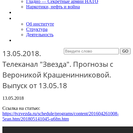
Гладио — Секретные армии НАТО
Наркотики, нефть и война
Доклады
Об Институте
Об институте
Структура
Деятельность
Контакты
13.05.2018.
Телеканал "Звезда". Прогнозы с
Вероникой Крашенинниковой.
Выпуск от 13.05.18
13.05.2018
Ссылка на статью:
https://tvzvezda.ru/schedule/programs/content/201604261008-
5ean.htm/201805141045-u6fm.htm