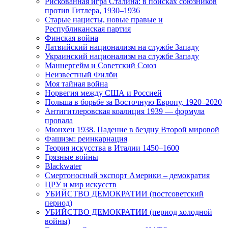
Рискованная игра Сталина: в поисках союзников
против Гитлера, 1930–1936
Старые нацисты, новые правые и
Республиканская партия
Финская война
Латвийский национализм на службе Западу
Украинский национализм на службе Западу
Маннергейм и Советский Союз
Неизвестный Филби
Моя тайная война
Норвегия между США и Россией
Польша в борьбе за Восточную Европу, 1920–2020
Антигитлеровская коалиция 1939 — формула
провала
Мюнхен 1938. Падение в бездну Второй мировой
Фашизм: реинкарнация
Теория искусства в Италии 1450–1600
Грязные войны
Blackwater
Смертоносный экспорт Америки – демократия
ЦРУ и мир искусств
УБИЙСТВО ДЕМОКРАТИИ (постсоветский
период)
УБИЙСТВО ДЕМОКРАТИИ (период холодной
войны)