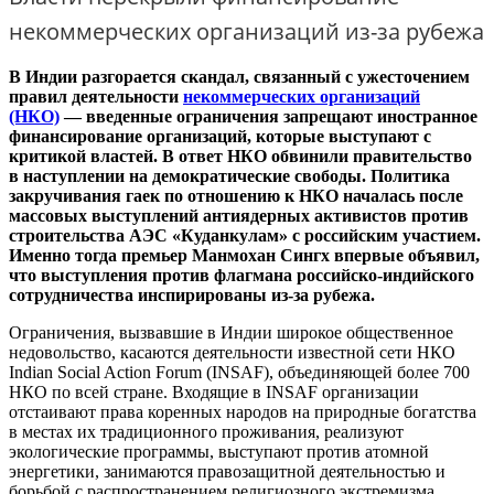
некоммерческих организаций из-за рубежа
В Индии разгорается скандал, связанный с ужесточением
правил деятельности
некоммерческих организаций
(НКО)
— введенные ограничения запрещают иностранное
финансирование организаций, которые выступают с
критикой властей. В ответ НКО обвинили правительство
в наступлении на демократические свободы. Политика
закручивания гаек по отношению к НКО началась после
массовых выступлений антиядерных активистов против
строительства АЭС «Куданкулам» с российским участием.
Именно тогда премьер Манмохан Сингх впервые объявил,
что выступления против флагмана российско-индийского
сотрудничества инспирированы из-за рубежа.
Ограничения, вызвавшие в Индии широкое общественное
недовольство, касаются деятельности известной сети НКО
Indian Social Action Forum (INSAF), объединяющей более 700
НКО по всей стране. Входящие в INSAF организации
отстаивают права коренных народов на природные богатства
в местах их традиционного проживания, реализуют
экологические программы, выступают против атомной
энергетики, занимаются правозащитной деятельностью и
борьбой с распространением религиозного экстремизма.