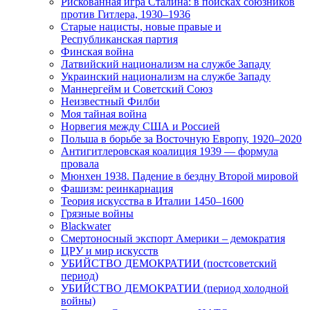
Рискованная игра Сталина: в поисках союзников
против Гитлера, 1930–1936
Старые нацисты, новые правые и
Республиканская партия
Финская война
Латвийский национализм на службе Западу
Украинский национализм на службе Западу
Маннергейм и Советский Союз
Неизвестный Филби
Моя тайная война
Норвегия между США и Россией
Польша в борьбе за Восточную Европу, 1920–2020
Антигитлеровская коалиция 1939 — формула
провала
Мюнхен 1938. Падение в бездну Второй мировой
Фашизм: реинкарнация
Теория искусства в Италии 1450–1600
Грязные войны
Blackwater
Смертоносный экспорт Америки – демократия
ЦРУ и мир искусств
УБИЙСТВО ДЕМОКРАТИИ (постсоветский
период)
УБИЙСТВО ДЕМОКРАТИИ (период холодной
войны)