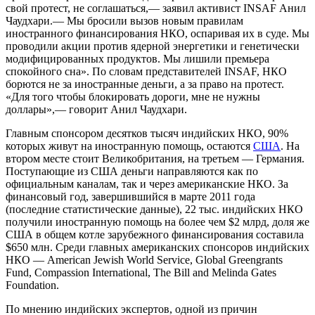
свой протест, не соглашаться,— заявил активист INSAF Анил
Чаудхари.— Мы бросили вызов новым правилам
иностранного финансирования НКО, оспаривая их в суде. Мы
проводили акции против ядерной энергетики и генетически
модифицированных продуктов. Мы лишили премьера
спокойного сна». По словам представителей INSAF, НКО
борются не за иностранные деньги, а за право на протест.
«Для того чтобы блокировать дороги, мне не нужны
доллары»,— говорит Анил Чаудхари.
Главным спонсором десятков тысяч индийских НКО, 90%
которых живут на иностранную помощь, остаются
США
. На
втором месте стоит Великобритания, на третьем — Германия.
Поступающие из США деньги направляются как по
официальным каналам, так и через американские НКО. За
финансовый год, завершившийся в марте 2011 года
(последние статистические данные), 22 тыс. индийских НКО
получили иностранную помощь на более чем $2 млрд, доля же
США в общем котле зарубежного финансирования составила
$650 млн. Среди главных американских спонсоров индийских
НКО — American Jewish World Service, Global Greengrants
Fund, Compassion International, The Bill and Melinda Gates
Foundation.
По мнению индийских экспертов, одной из причин