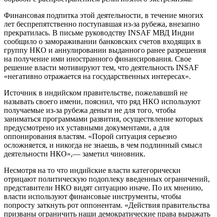
Финансовая подпитка этой деятельности, в течение многих
лет беспрепятственно поступавшая из-за рубежа, внезапно
прекратилась. В письме руководству INSAF МВД Индии
сообщило о замораживании банковских счетов входящих в
группу НКО и аннулировании выданного ранее разрешения
на получение ими иностранного финансирования. Свое
решение власти мотивируют тем, что деятельность INSAF
«негативно отражается на государственных интересах».
Источник в индийском правительстве, пожелавший не
называть своего имени, пояснил, что ряд НКО используют
получаемые из-за рубежа деньги не для того, чтобы
заниматься программами развития, осуществление которых
предусмотрено их уставными документами, а для
оппонирования властям. «Порой ситуация серьезно
осложняется, и никогда не знаешь, в чем подлинный смысл
деятельности НКО»,— заметил чиновник.
Несмотря на то что индийские власти категорически
отрицают политическую подоплеку введенных ограничений,
представители НКО видят ситуацию иначе. По их мнению,
власти используют финансовые инструменты, чтобы
попросту заткнуть рот оппонентам. «Действия правительства
призваны ограничить наши демократические права выражать