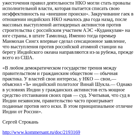
ужесточения правил деятельности НКО могли стать провалы
исполнительной власти, которая пытается списать свою
неэффективность на «внешние происки». Закручивание гаек в
отношении индийских НКО началось два года назад, после
массовых выступлений антиядерных активистов против
строительства с российским участием АЭС «Куданкулам» на
юге страны, в штате Тамилнад. Именно тогда премьер
Манмохан Сингх впервые сделал сенсационное заявление,
что выступления против российской атомной станции на
берегу Индийского океана направляются из-за рубежа, прежде
всего из США.
«В любом демократическом государстве трения между
правительством и гражданским обществом — обычная
практика. У властей свои интересы, у НКО — свои,—
объяснил «Ъ» индийский политолог Винай Шукла.— Однако
в условиях Индии у гражданских активистов есть мощное
средство отстаивания своих прав — суд. Учитывая, что суд в
Индии независим, правительство часто проигрывает
поданные против него иски. В этом принципиальное отличие
Индии от России».
Сергей Строкань
http://www.kommersant.ru/doc/2193169