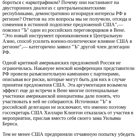
бороться с наркотрафиком? Почему они настаивают на
двусторонних диалогах с центральноазиатскими
республиками, демонстративно игнорируя интересы РФ в
регионе? Ответов на эти вопросы мы не получили, отсюда и
сомнения в истинной подоплеке предложений США",—
пояснил "Ъ" один из российских переговорщиков в Вене.
"Это новый инструмент проникновения в Центральную
Азию, способ усилить военно-политическое влияние США в
регионе",— категорично заявил "Ъ" другой член делегации
РФ.
Одной критикой американских предложений Россия не
ограничилась. Накануне венской конференции представители
РФ провели разъяснительную кампанию с партнерами,
описывая все риски, которые могут быть для них в случае
принятия предложения США. Эта аргументация возымела
эффект: еще до встречи в Вене многие потенциальные
участники американской инициативы дали понять, что
участвовать в ней не собираются. Источники "Ъ" в
российской делегации не исключают, что именно поэтому
госсекретарь США Хиллари Клинтон отказалась от участия в
мероприятии, прислав вместо себя своего зама Уильяма
Бернса.
Тем не менее США предприняли отчаянную попытку убедить