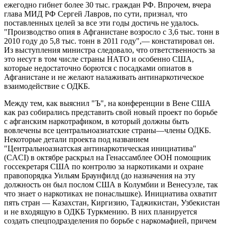
ежегодно гибнет более 30 тыс. граждан РФ. Впрочем, вчера
глава МИД РФ Сергей Лавров, по сути, признал, что
поставленных целей за все эти годы достичь не удалось.
"Производство опия в Афганистане возросло с 3,6 тыс. тонн в
2010 году до 5,8 тыс. тонн в 2011 году",— констатировал он.
Из выступления министра следовало, что ответственность за
это несут в том числе страны НАТО и особенно США,
которые недостаточно борются с посадками опиатов в
Афганистане и не желают налаживать антинаркотическое
взаимодействие с ОДКБ.
Между тем, как выяснил "Ъ", на конференции в Вене США
как раз собирались представить свой новый проект по борьбе
с афганским наркотрафиком, в который должны быть
вовлечены все центральноазиатские страны—члены ОДКБ.
Некоторые детали проекта под названием
"Центральноазиатская антинаркотическая инициатива"
(CACI) в октябре раскрыл на Генассамблее ООН помощник
госсекретаря США по контролю за наркотиками и охране
правопорядка Уильям Браунфилд (до назначения на эту
должность он был послом США в Колумбии и Венесуэле, так
что знает о наркотиках не понаслышке). Инициатива охватит
пять стран — Казахстан, Киргизию, Таджикистан, Узбекистан
и не входящую в ОДКБ Туркмению. В них планируется
создать спецподразделения по борьбе с наркомафией, причем