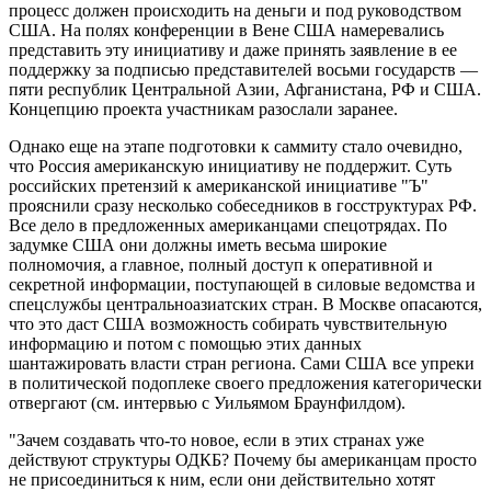
процесс должен происходить на деньги и под руководством
США. На полях конференции в Вене США намеревались
представить эту инициативу и даже принять заявление в ее
поддержку за подписью представителей восьми государств —
пяти республик Центральной Азии, Афганистана, РФ и США.
Концепцию проекта участникам разослали заранее.
Однако еще на этапе подготовки к саммиту стало очевидно,
что Россия американскую инициативу не поддержит. Суть
российских претензий к американской инициативе "Ъ"
прояснили сразу несколько собеседников в госструктурах РФ.
Все дело в предложенных американцами спецотрядах. По
задумке США они должны иметь весьма широкие
полномочия, а главное, полный доступ к оперативной и
секретной информации, поступающей в силовые ведомства и
спецслужбы центральноазиатских стран. В Москве опасаются,
что это даст США возможность собирать чувствительную
информацию и потом с помощью этих данных
шантажировать власти стран региона. Сами США все упреки
в политической подоплеке своего предложения категорически
отвергают (см. интервью с Уильямом Браунфилдом).
"Зачем создавать что-то новое, если в этих странах уже
действуют структуры ОДКБ? Почему бы американцам просто
не присоединиться к ним, если они действительно хотят