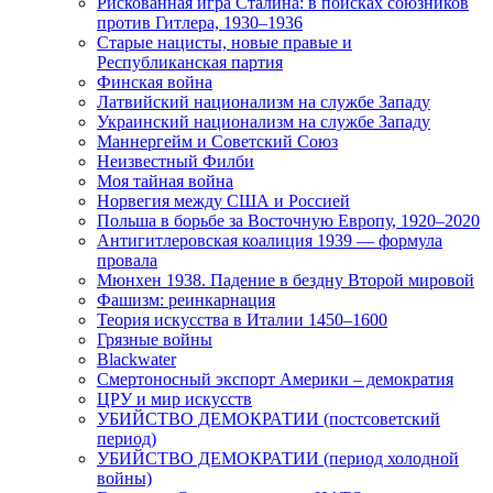
Рискованная игра Сталина: в поисках союзников
против Гитлера, 1930–1936
Старые нацисты, новые правые и
Республиканская партия
Финская война
Латвийский национализм на службе Западу
Украинский национализм на службе Западу
Маннергейм и Советский Союз
Неизвестный Филби
Моя тайная война
Норвегия между США и Россией
Польша в борьбе за Восточную Европу, 1920–2020
Антигитлеровская коалиция 1939 — формула
провала
Мюнхен 1938. Падение в бездну Второй мировой
Фашизм: реинкарнация
Теория искусства в Италии 1450–1600
Грязные войны
Blackwater
Смертоносный экспорт Америки – демократия
ЦРУ и мир искусств
УБИЙСТВО ДЕМОКРАТИИ (постсоветский
период)
УБИЙСТВО ДЕМОКРАТИИ (период холодной
войны)