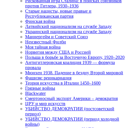
Рискованная игра Сталина: в поисках союзников
против Гитлера, 1930–1936
Старые нацисты, новые правые и
Республиканская партия
Финская война
Латвийский национализм на службе Западу
Украинский национализм на службе Западу
Маннергейм и Советский Союз
Неизвестный Филби
Моя тайная война
Норвегия между США и Россией
Польша в борьбе за Восточную Европу, 1920–2020
Антигитлеровская коалиция 1939 — формула
провала
Мюнхен 1938. Падение в бездну Второй мировой
Фашизм: реинкарнация
Теория искусства в Италии 1450–1600
Грязные войны
Blackwater
Смертоносный экспорт Америки – демократия
ЦРУ и мир искусств
УБИЙСТВО ДЕМОКРАТИИ (постсоветский
период)
УБИЙСТВО ДЕМОКРАТИИ (период холодной
войны)