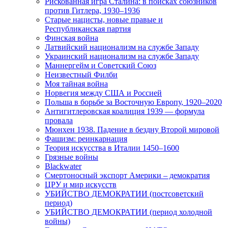
Рискованная игра Сталина: в поисках союзников
против Гитлера, 1930–1936
Старые нацисты, новые правые и
Республиканская партия
Финская война
Латвийский национализм на службе Западу
Украинский национализм на службе Западу
Маннергейм и Советский Союз
Неизвестный Филби
Моя тайная война
Норвегия между США и Россией
Польша в борьбе за Восточную Европу, 1920–2020
Антигитлеровская коалиция 1939 — формула
провала
Мюнхен 1938. Падение в бездну Второй мировой
Фашизм: реинкарнация
Теория искусства в Италии 1450–1600
Грязные войны
Blackwater
Смертоносный экспорт Америки – демократия
ЦРУ и мир искусств
УБИЙСТВО ДЕМОКРАТИИ (постсоветский
период)
УБИЙСТВО ДЕМОКРАТИИ (период холодной
войны)