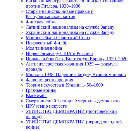
Рискованная игра Сталина: в поисках союзников
против Гитлера, 1930–1936
Старые нацисты, новые правые и
Республиканская партия
Финская война
Латвийский национализм на службе Западу
Украинский национализм на службе Западу
Маннергейм и Советский Союз
Неизвестный Филби
Моя тайная война
Норвегия между США и Россией
Польша в борьбе за Восточную Европу, 1920–2020
Антигитлеровская коалиция 1939 — формула
провала
Мюнхен 1938. Падение в бездну Второй мировой
Фашизм: реинкарнация
Теория искусства в Италии 1450–1600
Грязные войны
Blackwater
Смертоносный экспорт Америки – демократия
ЦРУ и мир искусств
УБИЙСТВО ДЕМОКРАТИИ (постсоветский
период)
УБИЙСТВО ДЕМОКРАТИИ (период холодной
войны)