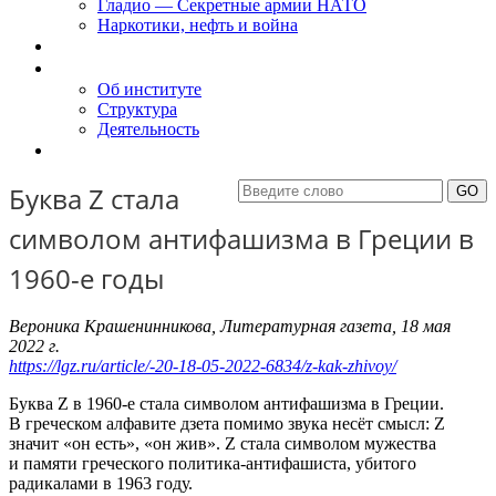
Гладио — Секретные армии НАТО
Наркотики, нефть и война
Доклады
Об Институте
Об институте
Структура
Деятельность
Контакты
Буква Z стала
символом антифашизма в Греции в
1960-е годы
Вероника Крашенинникова, Литературная газета, 18 мая
2022 г.
https://lgz.ru/article/-20-18-05-2022-6834/z-kak-zhivoy/
Буква Z в 1960-е стала символом антифашизма в Греции.
В греческом алфавите дзета помимо звука несёт смысл: Z
значит «он есть», «он жив». Z стала символом мужества
и памяти греческого политика-антифашиста, убитого
радикалами в 1963 году.