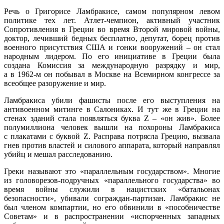
Речь о Григорисе Ламбракисе, самом популярном левом
политике тех лет. Атлет-чемпион, активный участник
Сопротивления в Греции во время Второй мировой войны,
доктор, лечивший бедных бесплатно, депутат, борец против
военного присутствия США и гонки вооружений – он стал
народным лидером. По его инициативе в Греции была
создана Комиссия за международную разрядку и мир,
а в 1962-м он побывал в Москве на Всемирном конгрессе за
всеобщее разоружение и мир.
Ламбракиса убили фашисты после его выступления на
антивоенном митинге в Салониках. И тут же в Греции на
стенах зданий стала появляться буква Z – «он жив». Более
полумиллиона человек вышли на похороны Ламбракиса
с плакатами с буквой Z. Расправа потрясла Грецию, вызвала
гнев против властей и силового аппарата, который направлял
убийц и мешал расследованию.
Греки называют это «параллельным государством». Многие
из головорезов-подручных «параллельного государства» во
время войны служили в нацистских «батальонах
безопасности», убивали сограждан-партизан. Ламбракис не
был членом компартии, но его обвинили в «пособничестве
Советам» и в распространении «испорченных западных