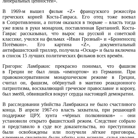
либеральных ценностей».
В 1969-м вышел фильм «Z» французского режиссёра
греческих корней Коста-Гавраса. Его отец тоже воевал
в Сопротивлении, а потом оказался в тюрьме – власть тогда
уже взяла в руки монархия, поставленная Британией. Коста-
Гаврас рассказывал, что вырос на русской и советской
классике, учился на фильмах «Иван Грозный» и «Броненосец
Потёмкин». Его картина «Z», документальный
антифашистский триллер, получила «Оскар» и была включена
в список 15 лучших политических фильмов всех времён.
Григорис Ламбракис прекрасно понимал, что фашизм
в Греции не был лишь «импортом» из Германии. При
правоконсервативном монархическом режиме в Греции,
считал он, фашизм, обёрнутый в мантию реакционного
патриотизма, восхваляющий греческое православие и корону,
был змеёй, обвившейся вокруг сердца настоящей демократии.
В расследовании убийства Ламбракиса не было счастливого
конца. В апреле 1967-го власть захватила, при решающей
поддержке ЦРУ, хунта «чёрных полковников» – они
установили открыто фашистский режим. Следствие собрало
и представило в суде все доказательства, но преступники
были освобождены или получили лёгкие приговоры,
ключевые свидетели были убиты или исчезли, судья уволен,