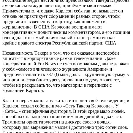
Российские медиа настойчиво представляют Такера Карлсона
американским журналистом, причём «независимым».
Примечательно, что даже Карлсон себя так не называет: он
отнюдь не практикует сбор мнений разных сторон, чтобы
представить взвешенную картину, как положено в
журналистике. В США Карлсона воспринимают
консервативным политическим комментатором, а его позиция
очевидна: это самый влиятельный голос трампизма как
крайне правого спектра Республиканской партии США.
Независимость Такера в том, что он оказался неспособен
вписаться в корпоративные рамки телекомпании. Даже
консервативный FoxNews не счёл возможным дальше держать
у себя «самого влиятельного журналиста Америки» и
предпочёл заплатить 787 (!) млн долл. – крупнейшую сумму в
истории внесудебного урегулирования по делу о клевете,
чтобы не раскрывать то, что наговорил в переписке с
компанией Карлсон.
Благо теперь можно запускать в интернет своё телевидение, и
Карлсон создал собственную «Сеть Такера Карлсона». У
«Сети...» специфичная аудитория. В этой среде мало людей,
способных на концентрацию внимания длиной в два часа.
Трамписты ориентируются на дискурс своего вождя,
которому для выражения мыслей достаточно трёх сотен слов.
И никогда не слышали от Трампа экскурсов в историю, ни