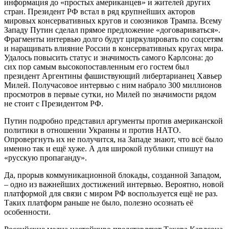
информация до «простых американцев» и жителей других
стран. Президент РФ встал в ряд крупнейших акторов
мировых консервативных кругов и союзников Трампа. Всему
Западу Путин сделал прямое предложение «договариваться».
Фрагменты интервью долго будут циркулировать по соцсетям
и наращивать влияние России в консервативных кругах мира.
Удалось повысить статус и значимость самого Карлсона: до
сих пор самым высокопоставленным его гостем был
президент Аргентины фашиствующий либертарианец Хавьер
Милей. Получасовое интервью с ним набрало 300 миллионов
просмотров в первые сутки, но Милей по значимости рядом
не стоит с Президентом РФ.
Путин подробно представил аргументы против американской
политики в отношении Украины и против НАТО.
Опровергнуть их не получится, на Западе знают, что всё было
именно так и ещё хуже. А для широкой публики спишут на
«русскую пропаганду».
Да, прорыв коммуникационной блокады, созданной Западом,
– одно из важнейших достижений интервью. Вероятно, новой
платформой для связи с миром РФ воспользуется ещё не раз.
Таких платформ раньше не было, полезно осознать её
особенности.