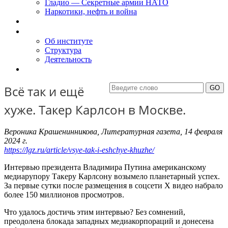
Гладио — Секретные армии НАТО
Наркотики, нефть и война
Доклады
Об Институте
Об институте
Структура
Деятельность
Контакты
Всё так и ещё
хуже. Такер Карлсон в Москве.
Вероника Крашенинникова, Литературная газета, 14 февраля
2024 г.
https://lgz.ru/article/vsye-tak-i-eshchye-khuzhe/
Интервью президента Владимира Путина американскому
медиарупору Такеру Карлсону возымело планетарный успех.
За первые сутки после размещения в соцсети X видео набрало
более 150 миллионов просмотров.
Что удалось достичь этим интервью? Без сомнений,
преодолена блокада западных медиакорпораций и донесена