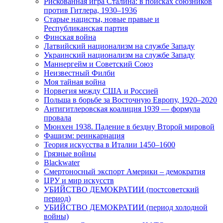
Рискованная игра Сталина: в поисках союзников
против Гитлера, 1930–1936
Старые нацисты, новые правые и
Республиканская партия
Финская война
Латвийский национализм на службе Западу
Украинский национализм на службе Западу
Маннергейм и Советский Союз
Неизвестный Филби
Моя тайная война
Норвегия между США и Россией
Польша в борьбе за Восточную Европу, 1920–2020
Антигитлеровская коалиция 1939 — формула
провала
Мюнхен 1938. Падение в бездну Второй мировой
Фашизм: реинкарнация
Теория искусства в Италии 1450–1600
Грязные войны
Blackwater
Смертоносный экспорт Америки – демократия
ЦРУ и мир искусств
УБИЙСТВО ДЕМОКРАТИИ (постсоветский
период)
УБИЙСТВО ДЕМОКРАТИИ (период холодной
войны)