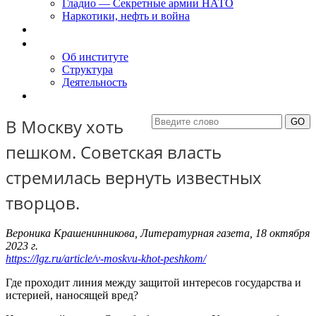
Гладио — Секретные армии НАТО
Наркотики, нефть и война
Доклады
Об Институте
Об институте
Структура
Деятельность
Контакты
В Москву хоть
пешком. Советская власть
стремилась вернуть известных
творцов.
Вероника Крашенинникова, Литературная газета, 18 октября
2023 г.
https://lgz.ru/article/v-moskvu-khot-peshkom/
Где проходит линия между защитой интересов государства и
истерией, наносящей вред?