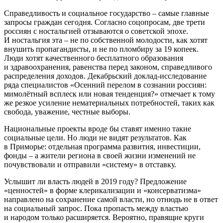
Справедливость и социальное государство – самые главные
запросы граждан сегодня. Согласно соцопросам, две трети
россиян с ностальгией отзываются о советской эпохе.
И ностальгия эта – не по собственной молодости, как хотят
внушить пропагандисты, и не по пломбиру за 19 копеек.
Люди хотят качественного бесплатного образования
и здравоохранения, равенства перед законом, справедливого
распределения доходов. Декабрьский доклад-исследование
ряда специалистов «Осенний перелом в сознании россиян:
мимолётный всплеск или новая тенденция?» отмечает к тому
же резкое усиление нематериальных потребностей, таких как
свобода, уважение, честные выборы.
Национальные проекты вроде бы ставят именно такие
социальные цели. Но люди не видят результатов. Как
в Приморье: отдельная программа развития, инвестиции,
фонды – а жители региона в своей жизни изменений не
почувствовали и отправили «систему» в отставку.
Услышит ли власть людей в 2019 году? Предложение
«ценностей» в форме клерикализации и «консерватизма»
направлено на сохранение самой власти, но отнюдь не в ответ
на социальный запрос. Пока пропасть между властью
и народом только расширяется. Вероятно, правящие круги