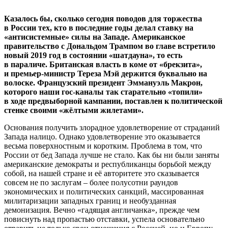
Казалось бы, сколько сегодня поводов для торжества
в России тех, кто в последние годы делал ставку на
«антисистемные» силы на Западе. Американское
правительство с Дональдом Трампом во главе встретило
новый 2019 год в состоянии «шатдауна», то есть
в параличе. Британская власть в коме от «брекзита»,
и премьер-министр Тереза Мэй держится буквально на
волоске. Французский президент Эммануэль Макрон,
которого наши гос-каналы так старательно «топили»
в ходе предвыборной кампании, поставлен к политической
стенке своими «жёлтыми жилетами».
Основания получить злорадное удовлетворение от страданий
Запада налицо. Однако удовлетворение это оказывается
весьма поверхностным и коротким. Проблема в том, что
России от бед Запада лучше не стало. Как бы ни были заняты
американские демократы и республиканцы борьбой между
собой, на нашей стране и её авторитете это сказывается
совсем не по заслугам – более полусотни раундов
экономических и политических санкций, массированная
милитаризации западных границ и необузданная
демонизация. Вечно «гадящая англичанка», прежде чем
повиснуть над пропастью отставки, успела основательно