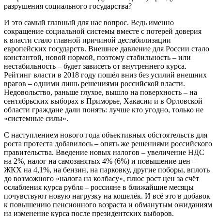
разрушения социального государства?
И это самый главный для нас вопрос. Ведь именно
сокращение социальной системы вместе с потерей доверия
к власти стало главной причиной дестабилизации
европейских государств. Внешнее давление для России стало
константой, новой нормой, поэтому стабильность – или
нестабильность – будет зависеть от внутреннего курса.
Рейтинг власти в 2018 году пошёл вниз без усилий внешних
врагов – одними лишь решениями российской власти.
Недовольство, раньше глухое, вышло на поверхность – на
сентябрьских выборах в Приморье, Хакасии и в Орловской
области граждане дали понять: лучше кто угодно, только не
«системные силы».
С наступлением нового года объективных обстоятельств для
роста протеста добавилось – опять же решениями российского
правительства. Введение новых налогов – увеличение НДС
на 2%, налог на самозанятых 4% (6%) и повышение цен –
ЖКХ на 4,1%, на бензин, на парковку, другие поборы, вплоть
до возможного «налога на колбасу», плюс рост цен за счёт
ослабления курса рубля – россияне в ближайшие месяцы
почувствуют новую нагрузку на кошелёк. И всё это в добавок
к повышению пенсионного возраста и обманутым ожиданиям
на изменение курса после президентских выборов.