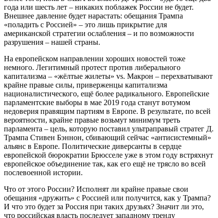
года или шесть лет – никаких поблажек России не будет.
Внешнее давление будет нарастать: обещания Трампа
«поладить с Россией» – это лишь прикрытие для
американской стратегии ослабления – и по возможности
разрушения – нашей страны.
На европейском направлении хороших новостей тоже
немного. Легитимный протест против либерального
капитализма – «жёлтые жилеты» vs. Макрон – перехватывают
крайне правые силы, приверженцы капитализма
националистического, ещё более радикального. Европейские
парламентские выборы в мае 2019 года станут вотумом
недоверия правящим партиям в Европе. В результате, по всей
вероятности, крайне правые возьмут минимум треть
парламента – цель, которую поставил ультраправый стратег Д.
Трампа Стивен Бэннон, сбивающий сейчас «антисистемный»
альянс в Европе. Политические диверсанты в сердце
европейской бюрократии Брюсселе уже в этом году встряхнут
европейское объединение так, как его ещё не трясло во всей
послевоенной истории.
Что от этого России? Исполнят ли крайне правые свои
обещания «дружить» с Россией или получится, как у Трампа?
И что это будет за Россия при таких друзьях? Значит ли это,
что российская власть последует западному тренду