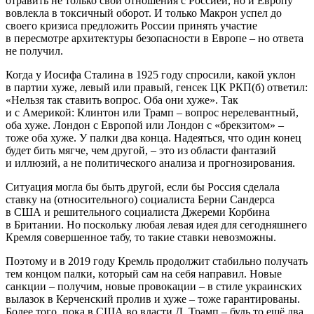
отравить не только свои отношения с Россией, но и Европу
вовлекла в токсичный оборот. И только Макрон успел до
своего кризиса предложить России принять участие
в пересмотре архитектуры безопасности в Европе – но ответа
не получил.
Когда у Иосифа Сталина в 1925 году спросили, какой уклон
в партии хуже, левый или правый, генсек ЦК РКП(б) ответил:
«Нельзя так ставить вопрос. Оба они хуже». Так
и с Америкой: Клинтон или Трамп – вопрос нерелевантный,
оба хуже. Лондон с Европой или Лондон с «брекзитом» –
тоже оба хуже. У палки два конца. Надеяться, что один конец
будет бить мягче, чем другой, – это из области фантазий
и иллюзий, а не политического анализа и прогнозирования.
Ситуация могла бы быть другой, если бы Россия сделала
ставку на (относительного) социалиста Берни Сандерса
в США и решительного социалиста Джереми Корбина
в Британии. Но поскольку любая левая идея для сегодняшнего
Кремля совершенное табу, то такие ставки невозможны.
Поэтому и в 2019 году Кремль продолжит стабильно получать
тем концом палки, который сам на себя направил. Новые
санкции – получим, новые провокации – в стиле украинских
вылазок в Керченский пролив и хуже – тоже гарантированы.
Более того, пока в США во власти Д. Трамп – будь то ещё два