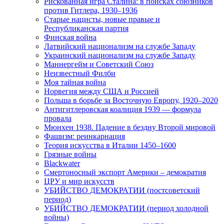
Рискованная игра Сталина: в поисках союзников
против Гитлера, 1930–1936
Старые нацисты, новые правые и
Республиканская партия
Финская война
Латвийский национализм на службе Западу
Украинский национализм на службе Западу
Маннергейм и Советский Союз
Неизвестный Филби
Моя тайная война
Норвегия между США и Россией
Польша в борьбе за Восточную Европу, 1920–2020
Антигитлеровская коалиция 1939 — формула
провала
Мюнхен 1938. Падение в бездну Второй мировой
Фашизм: реинкарнация
Теория искусства в Италии 1450–1600
Грязные войны
Blackwater
Смертоносный экспорт Америки – демократия
ЦРУ и мир искусств
УБИЙСТВО ДЕМОКРАТИИ (постсоветский
период)
УБИЙСТВО ДЕМОКРАТИИ (период холодной
войны)