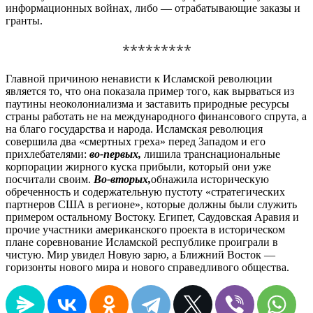
информационных войнах, либо — отрабатывающие заказы и
гранты.
*********
Главной причиною ненависти к Исламской революции
является то, что она показала пример того, как вырваться из
паутины неоколониализма и заставить природные ресурсы
страны работать не на международного финансового спрута, а
на благо государства и народа. Исламская революция
совершила два «смертных греха» перед Западом и его
прихлебателями:
во-первых,
лишила транснациональные
корпорации жирного куска прибыли, который они уже
посчитали своим.
Во-вторых,
обнажила историческую
обреченность и содержательную пустоту «стратегических
партнеров США в регионе», которые должны были служить
примером остальному Востоку. Египет, Саудовская Аравия и
прочие участники американского проекта в историческом
плане соревнование Исламской республике проиграли в
чистую. Мир увидел Новую зарю, а Ближний Восток —
горизонты нового мира и нового справедливого общества.