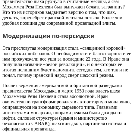
правительство шаха рухнуло в считанные месяцы, а сам
Мохаммед Реза Пехлеви был вынужден бежать заграницу?
Кто-то из историков выдвигает версию о том, что шах,
дескать, «пренебрег иранской ментальностью». Более чем
удобная позиция для современной прозападной элиты.
Модернизация по-персидски
Эта пресловутая модернизация стала «священной коровой»
российских либералов. О необходимости и благотворности ее
нам прожужжали все уши за последние 22 года. В Иране она
получила название «белой революции», и о некоторых ее
итогах нелишним будет напомнить сегодня тем, кто так и не
понял, почему иранский народ сверг шахский режим.
После свержения американской и британской разведками
правительства Моссадыка в марте 1953 года власть шаха
Мохаммеда Резы Пехлеви стала абсолютной. Иран
окончательно трансформировался в авторитарную монархию,
опиравшуюся на экономику сырьевого типа. Главными
институтами монархии, опорами режима были доходы от
нефти, силовые структуры (армия и министерство
безопасности САВАК), шахский двор, партийная система и
официальная пропаганда.