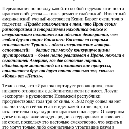
Переживания по поводу какой-то особой недемократичности
иранского общества — тоже аргумент слабенький. Известный
американский ученый-востоковед Кевин Баррет очень точно
подметил:
«Правда заключается в том, что Иран своим
разнообразием и плюрализмом находится ближе к
американским политическим идеалам демократии, чем
любая другая нация Ближнего Востока со спорным
исключением Турции… идеал американских «отцов-
основателей» − баланс сил между конкурирующими
группировками − более полно реализован в Иране, нежели в
сегодняшней Америке, где две основные партии,
обладающие монополией на политические процессы,
отличаются друг от друга почти столько же, сколько
«Кока» от «Пепси».
Тезис о том, что «Иран экспортирует революцию», тоже
никакого отношения к действительности не имеет. Лозунг
«экспорта» в руководстве Исламской республики
просуществовал года три от силы, к 1982 году сошел на нет
полностью, и сейчас если и идет какой-то экспорт, то
исключительно культурного иранского наследия. О «ядерном
досье и поддержке международного терроризма» и говорить
не стоит, поскольку это настолько смехотворно, что верить в
это могут только либо окончательно утратившие разум в