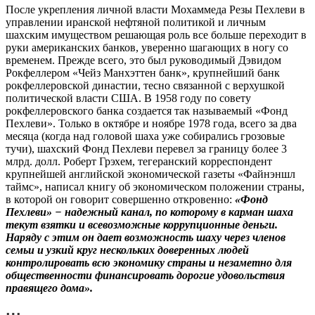
После укрепления личной власти Мохаммеда Резы Пехлеви в
управлении иранской нефтяной политикой и личным
шахским имуществом решающая роль все больше переходит в
руки американских банков, уверенно шагающих в ногу со
временем. Прежде всего, это был руководимый Дэвидом
Рокфеллером «Чейз Манхэттен банк», крупнейший банк
рокфеллеровской династии, тесно связанной с верхушкой
политической власти США. В 1958 году по совету
рокфеллеровского банка создается так называемый «Фонд
Пехлеви». Только в октябре и ноябре 1978 года, всего за два
месяца (когда над головой шаха уже собирались грозовые
тучи), шахский Фонд Пехлеви перевел за границу более 3
млрд. долл. Роберт Грэхем, тегеранский корреспондент
крупнейшей английской экономической газеты «Файнэншл
таймс», написал книгу об экономическом положении страны,
в которой он говорит совершенно откровенно:
«Фонд
Пехлеви» − надежный канал, по которому в карман шаха
текут взятки и всевозможные коррупционные деньги.
Наряду с этим он дает возможность шаху через членов
семьи и узкий круг нескольких доверенных людей
контролировать всю экономику страны и незаметно для
общественности финансировать дорогие удовольствия
правящего дома».