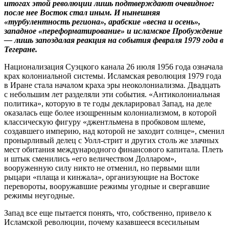
итогах этой революции лишь подтверждают очевидное:
после нее Восток стал иным. И нынешняя
«турбулентность региона», арабские «весна и осень»,
западное «переформатирование» и исламское Пробуждение
— лишь запоздалая реакция на события февраля 1979 года в
Тегеране.
Национализация Суэцкого канала 26 июля 1956 года означала
крах колониальной системы. Исламская революция 1979 года
в Иране стала началом краха эры неоколониализма. Двадцать
с небольшим лет разделяли эти события. «Антиколониальная
политика», которую в те годы декларировал Запад, на деле
оказалась еще более изощренным колониализмом, в которой
классическую фигуру «джентльмена в пробковом шлеме,
создавшего империю, над которой не заходит солнце», сменил
пронырливый делец с Уолл-стрит и других столь же злачных
мест обитания международного финансового капитала. Плеть
и штык сменились «его величеством Долларом»,
вооруженную силу никто не отменил, но первыми шли
рыцари «плаща и кинжала», организующие на Востоке
перевороты, вооружавшие режимы угодные и свергавшие
режимы неугодные.
Запад все еще пытается понять, что, собственно, привело к
Исламской революции, почему казавшееся всесильным