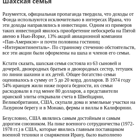
Шахская семья
Разумеется, официальная пропаганда твердила, что доходы от
Фонда используются исключительно в интересах Ирана, что
эти доходы направлялись в инвестиции. Одним из примеров
таких инвестиций явилось приобретение небоскреба на Пятой
авеню в Нью-Йорке, 13% акций авиационной компании
«Пан-Америкэн» и почти половина гостиниц
«Интерконтиненталь». По странному стечению обстоятельств,
все эти акции были оформлены на шаха и членов его семьи.
Кстати сказать, шахская семья состояла из 63 сыновей и
дочерей, двоюродных братьев и двоюродных сестер, тетушек
по линии шахини и их детей. Общее богатство семьи
оценивалось в сумму от 5 до 20 млрд. долларов. В 1974 году
54% иранцев жили ниже порога бедности, их семьи
расходовали в год менее 80 долларов, а представители
иранской элиты открывали счета в Швейцарии,
Великобритании, США, скупали дома и земельные участки на
Лазурном берегу и в Монако, фермы и виллы в Калифорнии.
Безусловно, США являлись самым достойным и самым
дорогим союзником. На пике военного сотрудничества (1972-
1978 гг.) в США, которые явились главным поставщиком
военной техники и снаряжения Ирану, было выполнено