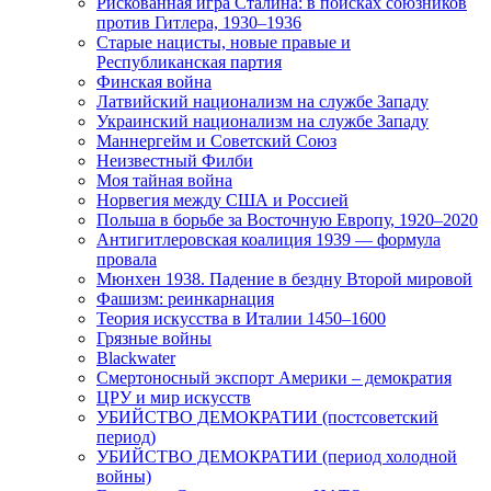
Рискованная игра Сталина: в поисках союзников
против Гитлера, 1930–1936
Старые нацисты, новые правые и
Республиканская партия
Финская война
Латвийский национализм на службе Западу
Украинский национализм на службе Западу
Маннергейм и Советский Союз
Неизвестный Филби
Моя тайная война
Норвегия между США и Россией
Польша в борьбе за Восточную Европу, 1920–2020
Антигитлеровская коалиция 1939 — формула
провала
Мюнхен 1938. Падение в бездну Второй мировой
Фашизм: реинкарнация
Теория искусства в Италии 1450–1600
Грязные войны
Blackwater
Смертоносный экспорт Америки – демократия
ЦРУ и мир искусств
УБИЙСТВО ДЕМОКРАТИИ (постсоветский
период)
УБИЙСТВО ДЕМОКРАТИИ (период холодной
войны)