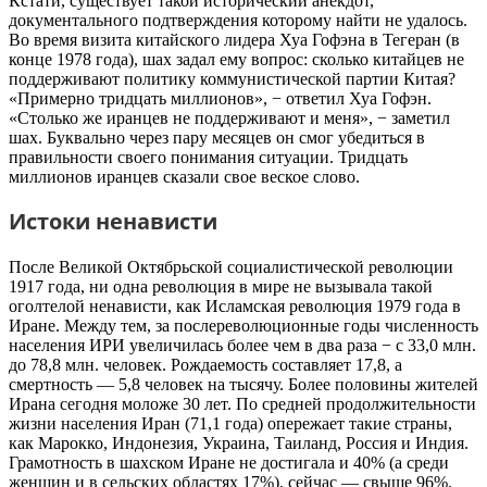
Кстати, существует такой исторический анекдот,
документального подтверждения которому найти не удалось.
Во время визита китайского лидера Хуа Гофэна в Тегеран (в
конце 1978 года), шах задал ему вопрос: сколько китайцев не
поддерживают политику коммунистической партии Китая?
«Примерно тридцать миллионов», − ответил Хуа Гофэн.
«Столько же иранцев не поддерживают и меня», − заметил
шах. Буквально через пару месяцев он смог убедиться в
правильности своего понимания ситуации. Тридцать
миллионов иранцев сказали свое веское слово.
Истоки ненависти
После Великой Октябрьской социалистической революции
1917 года, ни одна революция в мире не вызывала такой
оголтелой ненависти, как Исламская революция 1979 года в
Иране. Между тем, за послереволюционные годы численность
населения ИРИ увеличилась более чем в два раза − с 33,0 млн.
до 78,8 млн. человек. Рождаемость составляет 17,8, а
смертность — 5,8 человек на тысячу. Более половины жителей
Ирана сегодня моложе 30 лет. По средней продолжительности
жизни населения Иран (71,1 года) опережает такие страны,
как Марокко, Индонезия, Украина, Таиланд, Россия и Индия.
Грамотность в шахском Иране не достигала и 40% (а среди
женщин и в сельских областях 17%), сейчас — свыше 96%.