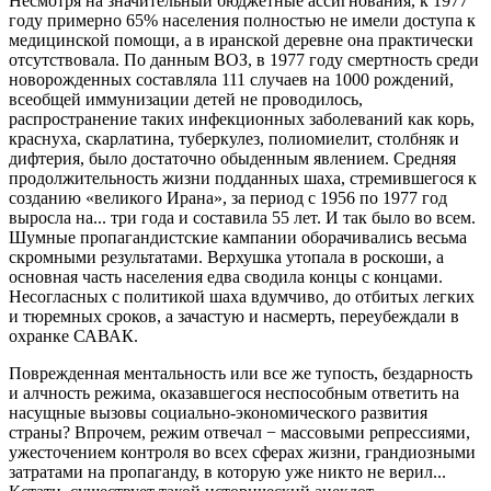
Несмотря на значительный бюджетные ассигнования, к 1977
году примерно 65% населения полностью не имели доступа к
медицинской помощи, а в иранской деревне она практически
отсутствовала. По данным ВОЗ, в 1977 году смертность среди
новорожденных составляла 111 случаев на 1000 рождений,
всеобщей иммунизации детей не проводилось,
распространение таких инфекционных заболеваний как корь,
краснуха, скарлатина, туберкулез, полиомиелит, столбняк и
дифтерия, было достаточно обыденным явлением. Средняя
продолжительность жизни подданных шаха, стремившегося к
созданию «великого Ирана», за период с 1956 по 1977 год
выросла на... три года и составила 55 лет. И так было во всем.
Шумные пропагандистские кампании оборачивались весьма
скромными результатами. Верхушка утопала в роскоши, а
основная часть населения едва сводила концы с концами.
Несогласных с политикой шаха вдумчиво, до отбитых легких
и тюремных сроков, а зачастую и насмерть, переубеждали в
охранке САВАК.
Поврежденная ментальность или все же тупость, бездарность
и алчность режима, оказавшегося неспособным ответить на
насущные вызовы социально-экономического развития
страны? Впрочем, режим отвечал − массовыми репрессиями,
ужесточением контроля во всех сферах жизни, грандиозными
затратами на пропаганду, в которую уже никто не верил...