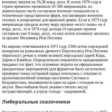
военных заказов на 19,38 млрд. долл. К осени 1978 года в
стране временно проживало 45 500 американцев, их
значительную часть составляли военные специалисты и
технические представители фирм, поставлявших военную
технику и вооружение для иранской армии. Если в 1973 году
американцы продали всему миру оружия «всего лишь» на 4
млрд. долл., то в 1974 году доходы от продажи оружия
составили уже 9 млрд. долл., из них почти половину заплатил
за оружие Мохаммед Реза Пехлеви.
На широко отмечавшемся в 1971 году 2500-летии персидской
монархии на развалинах древнего Персеполиса Реза Пехлеви
обратился с речью к теням великих персидских царей Кира,
Дария и Камбиза. Определенную пикантность празднованию
придавал тот факт, что огромные затраты на официальные
праздничные мероприятия (для фуршетов было заготовлено
примерно тонна осетровой икры) сочетались с отказом от
крупномасштабной помощи населению Систана и
Белуджистана, оказавшемуся один на один с голодом из-за
засухи. Высочайшим было указано считать засуху
несуществующей, а угрозу голода − надуманной.
Либеральные сказочники