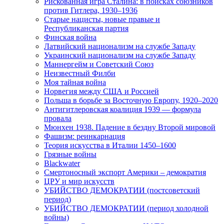
Рискованная игра Сталина: в поисках союзников
против Гитлера, 1930–1936
Старые нацисты, новые правые и
Республиканская партия
Финская война
Латвийский национализм на службе Западу
Украинский национализм на службе Западу
Маннергейм и Советский Союз
Неизвестный Филби
Моя тайная война
Норвегия между США и Россией
Польша в борьбе за Восточную Европу, 1920–2020
Антигитлеровская коалиция 1939 — формула
провала
Мюнхен 1938. Падение в бездну Второй мировой
Фашизм: реинкарнация
Теория искусства в Италии 1450–1600
Грязные войны
Blackwater
Смертоносный экспорт Америки – демократия
ЦРУ и мир искусств
УБИЙСТВО ДЕМОКРАТИИ (постсоветский
период)
УБИЙСТВО ДЕМОКРАТИИ (период холодной
войны)