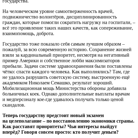
государства.
На человеческом уровне самоотверженность врачей,
подвижничество волонтёров, дисциплинированность
граждан, которые помогли сократить нагрузку на госпитали, –
всё это проявление таких наших качеств, как сопереживание,
взаимопомощь, доброта.
Государство тоже показало себя самым лучшим образом –
пожалуй, за всю современную историю. Сохранение жизней
взяли за кардинальный приоритет, несмотря на негативный
пример Америки и собственное лобби максимизаторов
прибыли. Задачи системе здравоохранения были поставлены
чётко: спасти каждого человека. Как выполнялись? Там, где
не удалось разрушить советскую систему, выстроенную ещё
академиком Николаем Семашко, результат хороший.
Мобилизационная мощь Министерства обороны добавила
больничных коек. Однако дополнительные выплаты врачам
и медперсоналу кое-где удавалось получать только ценой
скандалов.
Теперь государству предстоит новый экзамен
на целеполагание – по восстановлению экономики страны.
Как расставят приоритеты? Чьи интересы выйдут
вперёд? Говоря совсем просто: кто получит деньги?