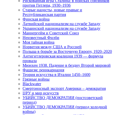
Рискованная игра Сталина: в поисках союзников
против Гитлера, 1930–1936
Старые нацисты, новые правые и
Республиканская партия
Финская война
Латвийский национализм на службе Западу
Украинский национализм на службе Западу
Маннергейм и Советский Союз
Неизвестный Филби
Моя тайная война
Норвегия между США и Россией
Польша в борьбе за Восточную Европу, 1920–2020
Антигитлеровская коалиция 1939 — формула
провала
Мюнхен 1938. Падение в бездну Второй мировой
Фашизм: реинкарнация
Теория искусства в Италии 1450–1600
Грязные войны
Blackwater
Смертоносный экспорт Америки – демократия
ЦРУ и мир искусств
УБИЙСТВО ДЕМОКРАТИИ (постсоветский
период)
УБИЙСТВО ДЕМОКРАТИИ (период холодной
войны)