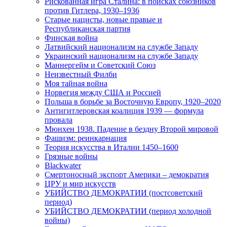
Рискованная игра Сталина: в поисках союзников
против Гитлера, 1930–1936
Старые нацисты, новые правые и
Республиканская партия
Финская война
Латвийский национализм на службе Западу
Украинский национализм на службе Западу
Маннергейм и Советский Союз
Неизвестный Филби
Моя тайная война
Норвегия между США и Россией
Польша в борьбе за Восточную Европу, 1920–2020
Антигитлеровская коалиция 1939 — формула
провала
Мюнхен 1938. Падение в бездну Второй мировой
Фашизм: реинкарнация
Теория искусства в Италии 1450–1600
Грязные войны
Blackwater
Смертоносный экспорт Америки – демократия
ЦРУ и мир искусств
УБИЙСТВО ДЕМОКРАТИИ (постсоветский
период)
УБИЙСТВО ДЕМОКРАТИИ (период холодной
войны)