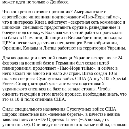
может идти не только о Донбассе.
Что конкретно готовит противник? Американские и
европейские чиновники подтверждают «Нью-Йорк таймс»,
что в интересах Киева действует «секретная сеть коммандос и
шпионов, спешащих предоставить оружие, разведданные и
боевую подготовку». Большая часть этой работы происходит
на базах в Германии, Франции и Великобритании, но кадры
ЦРУ и несколько десятков спецназовцев Великобритании,
Франции, Канады и Литвы работают на территории Украины.
Для координации военной помощи Украине вскоре после 24
февраля на военной базе в Германии был создан штаб
планирования, продолжает «Нью-Йорк таймс», и сейчас в
него входят ни много ни мало 20 стран. Штаб создан 10-м
полком спецназа Сухопутных войск США (Army’s 10th Special
Forces Group), который уже занимался подготовкой
украинского спецназа на базе на западе страны. Чтобы
оценить текущий в этом штабе процесс, необходимо знать, что
это за 10-й полк спецназа США.
Силы специального назначения Сухопутных войск США,
широко известные как «зеленые береты», в качестве девиза
заявляют миссию «De Oppresso Liber» («Освобождать
угнетенных»). Они ведут не столько открытые войны, сколько