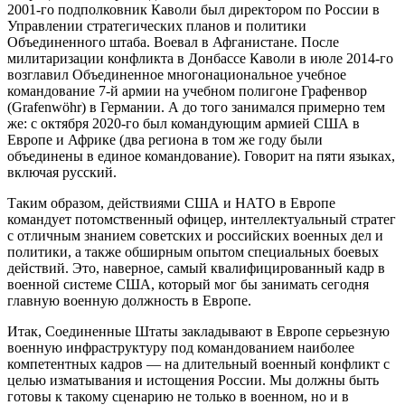
2001-го подполковник Каволи был директором по России в
Управлении стратегических планов и политики
Объединенного штаба. Воевал в Афганистане. После
милитаризации конфликта в Донбассе Каволи в июле 2014-го
возглавил Объединенное многонациональное учебное
командование 7-й армии на учебном полигоне Графенвор
(Grafenwöhr) в Германии. А до того занимался примерно тем
же: с октября 2020-го был командующим армией США в
Европе и Африке (два региона в том же году были
объединены в единое командование). Говорит на пяти языках,
включая русский.
Таким образом, действиями США и НАТО в Европе
командует потомственный офицер, интеллектуальный стратег
с отличным знанием советских и российских военных дел и
политики, а также обширным опытом специальных боевых
действий. Это, наверное, самый квалифицированный кадр в
военной системе США, который мог бы занимать сегодня
главную военную должность в Европе.
Итак, Соединенные Штаты закладывают в Европе серьезную
военную инфраструктуру под командованием наиболее
компетентных кадров — на длительный военный конфликт с
целью изматывания и истощения России. Мы должны быть
готовы к такому сценарию не только в военном, но и в