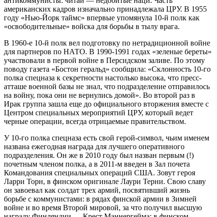
антикоммунисты: читай — недобитые наци. Часть
американских кадров изначально принадлежала ЦРУ. В 1955
году «Нью-Йорк таймс» впервые упомянула 10-й полк как
«освободительные» войска для борьбы в тылу врага.
В 1960-е 10-й полк вел подготовку по нетрадиционной войне
для партнеров по НАТО. В 1990-1991 годах «зеленые береты»
участвовали в первой войне в Персидском заливе. По этому
поводу газета «Бостон геральд» сообщила: «Склонность 10-го
полка спецназа к секретности настолько высока, что пресс-
атташе военной базы не знал, что подразделение отправилось
на войну, пока они не вернулись домой». Во второй раз в
Ирак группа зашла еще до официального вторжения вместе с
Центром специальных мероприятий ЦРУ, который ведет
черные операции, всегда отрицаемые правительством.
У 10-го полка спецназа есть свой герой-символ, чьим именем
названа ежегодная награда для лучшего оперативного
подразделения. Он же в 2010 году был назван первым (!)
почетным членом полка, а в 2011-м введен в Зал почета
Командования специальных операций США. Зовут героя
Ларри Торн, в финском оригинале Лаури Терни. Свою славу
он завоевал как солдат трех армий, посвятивший жизнь
борьбе с коммунистами: в рядах финской армии в Зимней
войне и во время Второй мировой, за что получил высшую
награду Финляндии — Крест Маннергейма; в финском