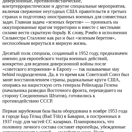
диверсионные, противоповстанческие,
контртеррористические и другие специальные мероприятия,
включая свержение неугодных США правительств в третьих
странах и подготовку иностранных военных для совместных
задач. Главная задача «зеленых беретов» — проникать на
оккупированные врагом территории и вместе с местными
силами вести скрытную борьбу. К слову, Рэмбо в исполнении
Сильвестра Сталлоне как раз и был «зеленым беретом»,
неспособным вернуться в мирную жизнь.
Десятый полк спецназа, созданный в 1952 году, предназначен
именно для европейского театра военных действий,
конкретно для ведения диверсионной войны после
«советского вторжения» в Европу — так называемые stay
behind подразделения. Да, в то время как Советский Союз был
занят восстановлением страны, радикальные круги США,
опираясь на нацистскую сеть генерала Рейнхарда Гелена
(начальника разведки Восточного фронта, перешедшего на
сторону Соединенных Штатов), готовились к
противодействию СССР.
Первая зарубежная база была оборудована в ноябре 1953 года
в городе Бад-Тёльц (Bad Tölz) в Баварии, в построенных в
1937 году для частей СС казармах. Планировалось, что
половину личного состава составят европейцы, убежденные