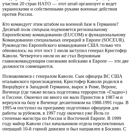
участии 20 стран НАТО — этот штаб организует и ведет
украинскими и собственными руками военные действия
против России.
Кто командует этим штабом на военной базе в Германии?
Десятый полк спецназа подчиняется региональному
Европейскому командованию (EUCOM) и функциональному
Командованию специальных операций в Европе (SOCEUR).
Руководство Европейского командования США только что
обновилось: на этот пост 1 июля заступил генерал Кристофер
Каволи. Четвертого июля он же стал Верховным
главнокомандующим союзными войсками в Европе — эти две
должности совмещаются.
Познакомимся с генералом Каволи. Сын офицера ВС США
итальянского происхождения, Кристофер Каволи родился в
Вюрцбурге в Западной Германии, вырос в Риме, Вероне,
Виченце (где также велась подготовка террористов «Гладио»)
и Гиссене. Окончил ни много ни мало Принстон в 1987-м и
вернулся на базу в Виченце десантником на 1988-1991 годы. В
1995-м поступил на программу подготовки офицеров для
работы за рубежом, в 1997 году окончил уже Йель со
степенью магистра по России и Восточной Европе. В 1999
году майор Каволи стал начальником отдела перспективных
операций 10-й горной дивизии и был направлен в Боснию. С