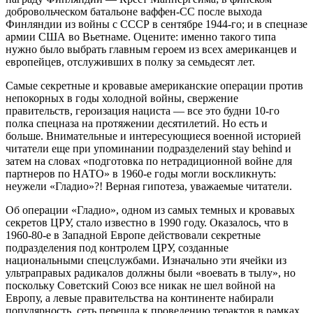
добровольческом батальоне ваффен-СС после выхода
Финляндии из войны с СССР в сентябре 1944-го; и в спецназе
армии США во Вьетнаме. Оцените: именно такого типа
нужно было выбрать главным героем из всех американцев и
европейцев, отслуживших в полку за семьдесят лет.
Самые секретные и кровавые американские операции против
непокорных в годы холодной войны, свержение
правительств, героизация нациста — все это будни 10-го
полка спецназа на протяжении десятилетий. Но есть и
больше. Внимательные и интересующиеся военной историей
читатели еще при упоминании подразделений stay behind и
затем на словах «подготовка по нетрадиционной войне для
партнеров по НАТО» в 1960-е годы могли воскликнуть:
неужели «Гладио»?! Верная гипотеза, уважаемые читатели.
Об операции «Гладио», одном из самых темных и кровавых
секретов ЦРУ, стало известно в 1990 году. Оказалось, что в
1960-80-е в Западной Европе действовали секретные
подразделения под контролем ЦРУ, созданные
национальными спецслужбами. Изначально эти ячейки из
ультраправых радикалов должны были «воевать в тылу», но
поскольку Советский Союз все никак не шел войной на
Европу, а левые правительства на континенте набирали
популярность, сеть перешла к проведению терактов в рамках