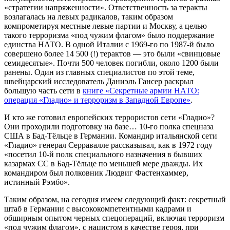
«стратегии напряженности». Ответственность за теракты
возлагалась на левых радикалов, таким образом
компрометируя местные левые партии и Москву, а целью
такого терроризма «под чужим флагом» было поддержание
единства НАТО. В одной Италии с 1969-го по 1987-й было
совершено более 14 500 (!) терактов — это были «свинцовые
семидесятые». Почти 500 человек погибли, около 1200 были
ранены. Один из главных специалистов по этой теме,
швейцарский исследователь Даниэль Гансер раскрыл
большую часть сети в
книге «Секретные армии НАТО:
операция «Гладио» и терроризм в Западной Европе»
.
И кто же готовил европейских террористов сети «Гладио»?
Они проходили подготовку на базе… 10-го полка спецназа
США в Бад-Тёльце в Германии. Командир итальянской сети
«Гладио» генерал Серравалле рассказывал, как в 1972 году
«посетил 10-й полк специального назначения в бывших
казармах СС в Бад-Тёльце по меньшей мере дважды. Их
командиром был полковник Людвиг Фастенхаммер,
истинный Рэмбо».
Таким образом, на сегодня имеем следующий факт: секретный
штаб в Германии с высококомпетентными кадрами и
обширным опытом черных спецопераций, включая терроризм
«под чужим флагом», с нацистом в качестве героя, при