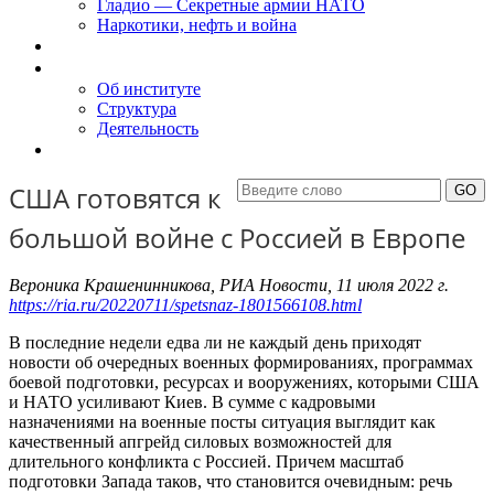
Гладио — Секретные армии НАТО
Наркотики, нефть и война
Доклады
Об Институте
Об институте
Структура
Деятельность
Контакты
США готовятся к
большой войне с Россией в Европе
Вероника Крашенинникова, РИА Новости, 11 июля 2022 г.
https://ria.ru/20220711/spetsnaz-1801566108.html
В последние недели едва ли не каждый день приходят
новости об очередных военных формированиях, программах
боевой подготовки, ресурсах и вооружениях, которыми США
и НАТО усиливают Киев. В сумме с кадровыми
назначениями на военные посты ситуация выглядит как
качественный апгрейд силовых возможностей для
длительного конфликта с Россией. Причем масштаб
подготовки Запада таков, что становится очевидным: речь