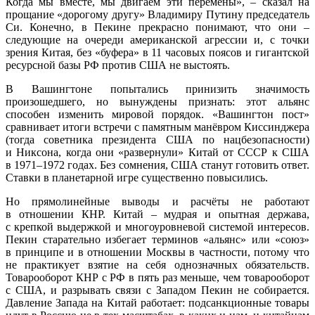
Когда мы вместе, мы двигаем эти перемены», – сказал на
прощание «дорогому другу» Владимиру Путину председатель
Си. Конечно, в Пекине прекрасно понимают, что они –
следующие на очереди американской агрессии и, с точки
зрения Китая, без «буфера» в 11 часовых поясов и гигантской
ресурсной базы РФ против США не выстоять.
В Вашингтоне попытались принизить значимость
произошедшего, но вынуждены признать: этот альянс
способен изменить мировой порядок. «Вашингтон пост»
сравнивает итоги встречи с памятным манёвром Киссинджера
(тогда советника президента США по нацбезопасности)
и Никсона, когда они «развернули» Китай от СССР к США
в 1971–1972 годах. Без сомнения, США станут готовить ответ.
Ставки в планетарной игре существенно повысились.
Но прямолинейные выводы и расчёты не работают
в отношении КНР. Китай – мудрая и опытная держава,
с крепкой выдержкой и многоуровневой системой интересов.
Пекин старательно избегает терминов «альянс» или «союз»
в принципе и в отношении Москвы в частности, потому что
не практикует взятие на себя однозначных обязательств.
Товарооборот КНР с РФ в пять раз меньше, чем товарооборот
с США, и разрывать связи с Западом Пекин не собирается.
Давление Запада на Китай работает: подсанкционные товары