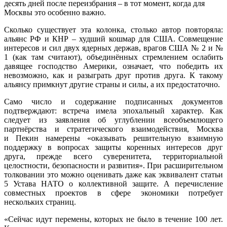
десять дней после переизбрания – в тот момент, когда для
Москвы это особенно важно.
Сколько существует эта колонка, столько автор повторяла:
альянс РФ и КНР – худший кошмар для США. Совмещение
интересов и сил двух ядерных держав, врагов США № 2 и №
1 (как там считают), объединённых стремлением ослабить
давящее господство Америки, означает, что победить их
невозможно, как и разыграть друг против друга. К такому
альянсу примкнут другие страны и силы, а их предостаточно.
Само число и содержание подписанных документов
подтверждают: встреча имела эпохальный характер. Как
следует из заявления об углублении всеобъемлющего
партнёрства и стратегического взаимодействия, Москва
и Пекин намерены «оказывать решительную взаимную
поддержку в вопросах защиты коренных интересов друг
друга, прежде всего суверенитета, территориальной
целостности, безопасности и развития». При расширительном
толковании это можно оценивать даже как эквивалент статьи
5 Устава НАТО о коллективной защите. А перечисление
совместных проектов в сфере экономики потребует
нескольких страниц.
«Сейчас идут перемены, которых не было в течение 100 лет.