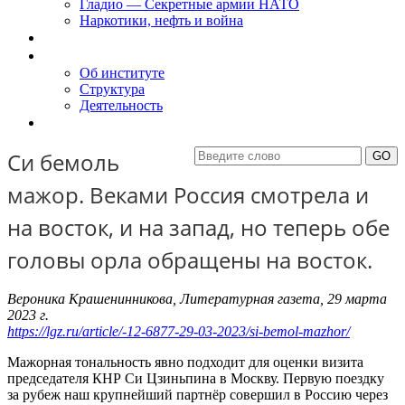
Гладио — Секретные армии НАТО
Наркотики, нефть и война
Доклады
Об Институте
Об институте
Структура
Деятельность
Контакты
Си бемоль
мажор. Веками Россия смотрела и
на восток, и на запад, но теперь обе
головы орла обращены на восток.
Вероника Крашенинникова, Литературная газета, 29 марта
2023 г.
https://lgz.ru/article/-12-6877-29-03-2023/si-bemol-mazhor/
Мажорная тональность явно подходит для оценки визита
председателя КНР Си Цзиньпина в Москву. Первую поездку
за рубеж наш крупнейший партнёр совершил в Россию через