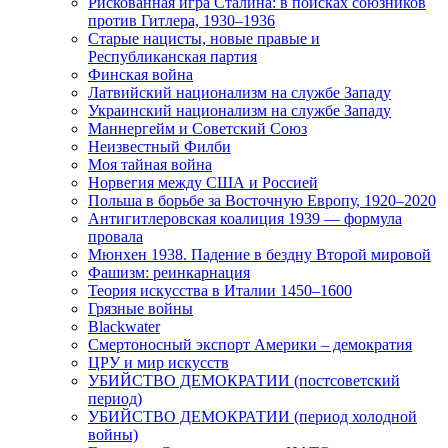
Рискованная игра Сталина: в поисках союзников
против Гитлера, 1930–1936
Старые нацисты, новые правые и
Республиканская партия
Финская война
Латвийский национализм на службе Западу
Украинский национализм на службе Западу
Маннергейм и Советский Союз
Неизвестный Филби
Моя тайная война
Норвегия между США и Россией
Польша в борьбе за Восточную Европу, 1920–2020
Антигитлеровская коалиция 1939 — формула
провала
Мюнхен 1938. Падение в бездну Второй мировой
Фашизм: реинкарнация
Теория искусства в Италии 1450–1600
Грязные войны
Blackwater
Смертоносный экспорт Америки – демократия
ЦРУ и мир искусств
УБИЙСТВО ДЕМОКРАТИИ (постсоветский
период)
УБИЙСТВО ДЕМОКРАТИИ (период холодной
войны)