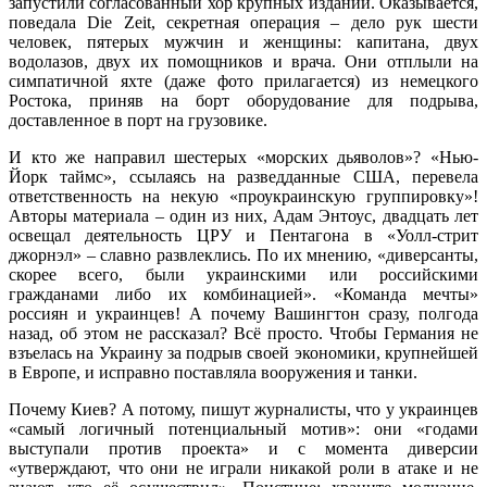
запустили согласованный хор крупных изданий. Оказывается,
поведала Die Zeit, секретная операция – дело рук шести
человек, пятерых мужчин и женщины: капитана, двух
водолазов, двух их помощников и врача. Они отплыли на
симпатичной яхте (даже фото прилагается) из немецкого
Ростока, приняв на борт оборудование для подрыва,
доставленное в порт на грузовике.
И кто же направил шестерых «морских дьяволов»? «Нью-
Йорк таймс», ссылаясь на разведданные США, перевела
ответственность на некую «проукраинскую группировку»!
Авторы материала – один из них, Адам Энтоус, двадцать лет
освещал деятельность ЦРУ и Пентагона в «Уолл-стрит
джорнэл» – славно развлеклись. По их мнению, «диверсанты,
скорее всего, были украинскими или российскими
гражданами либо их комбинацией». «Команда мечты»
россиян и украинцев! А почему Вашингтон сразу, полгода
назад, об этом не рассказал? Всё просто. Чтобы Германия не
взъелась на Украину за подрыв своей экономики, крупнейшей
в Европе, и исправно поставляла вооружения и танки.
Почему Киев? А потому, пишут журналисты, что у украинцев
«самый логичный потенциальный мотив»: они «годами
выступали против проекта» и с момента диверсии
«утверждают, что они не играли никакой роли в атаке и не