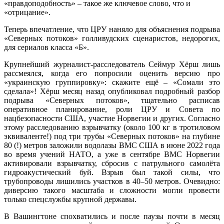
«правдоподобность» – такое же ключевое слово, что и
«отрицание».
Теперь впечатление, что ЦРУ наняло для объяснения подрыва
«Северных потоков» голливудских сценаристов, недорогих,
для сериалов класса «Б».
Крупнейший журналист-расследователь Сеймур Хёрш лишь
рассмеялся, когда его попросили оценить версию про
«украинскую группировку»: скажите ещё – «Сомали это
сделала»! Хёрш месяц назад опубликовал подробный разбор
подрыва «Северных потоков», тщательно расписав
оперативное планирование, роли ЦРУ и Совета по
нацбезопасности США, участие Норвегии и других. Согласно
этому расследованию взрывчатку (около 100 кг в тротиловом
эквиваленте!) под три трубы «Северных потоков» на глубине
80 (!) метров заложили водолазы ВМС США в июне 2022 года
во время учений НАТО, а уже в сентябре ВМС Норвегии
активировали взрывчатку, сбросив с патрульного самолёта
гидроакустический буй. Взрыв был такой силы, что
трубопроводы лишились участков в 40–50 метров. Очевидно:
диверсию такого масштаба и сложности могли провести
только спецслужбы крупной державы.
В Вашингтоне спохватились и после паузы почти в месяц