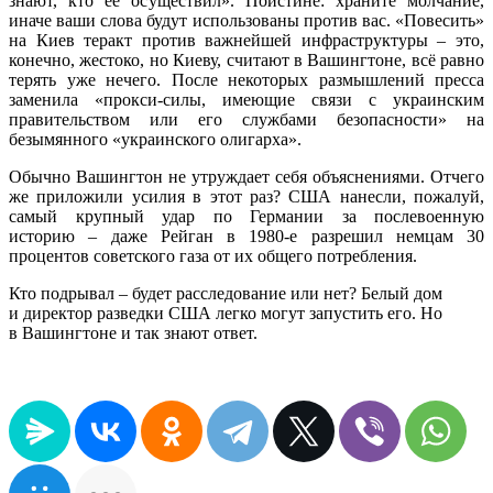
знают, кто её осуществил». Поистине: храните молчание,
иначе ваши слова будут использованы против вас. «Повесить»
на Киев теракт против важнейшей инфраструктуры – это,
конечно, жестоко, но Киеву, считают в Вашингтоне, всё равно
терять уже нечего. После некоторых размышлений пресса
заменила «прокси-силы, имеющие связи с украинским
правительством или его службами безопасности» на
безымянного «украинского олигарха».
Обычно Вашингтон не утруждает себя объяснениями. Отчего
же приложили усилия в этот раз? США нанесли, пожалуй,
самый крупный удар по Германии за послевоенную
историю – даже Рейган в 1980-е разрешил немцам 30
процентов советского газа от их общего потребления.
Кто подрывал – будет расследование или нет? Белый дом
и директор разведки США легко могут запустить его. Но
в Вашингтоне и так знают ответ.