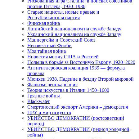
Рискованная игра Сталина: в поисках союзников
против Гитлера, 1930–1936
Старые нацисты, новые правые и
Республиканская партия
Финская война
Латвийский национализм на службе Западу
Украинский национализм на службе Западу
Маннергейм и Советский Союз
Неизвестный Филби
Моя тайная война
Норвегия между США и Россией
Польша в борьбе за Восточную Европу, 1920–2020
Антигитлеровская коалиция 1939 — формула
провала
Мюнхен 1938. Падение в бездну Второй мировой
Фашизм: реинкарнация
Теория искусства в Италии 1450–1600
Грязные войны
Blackwater
Смертоносный экспорт Америки – демократия
ЦРУ и мир искусств
УБИЙСТВО ДЕМОКРАТИИ (постсоветский
период)
УБИЙСТВО ДЕМОКРАТИИ (период холодной
войны)