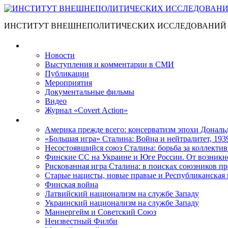
ИНСТИТУТ ВНЕШНЕПОЛИТИЧЕСКИХ ИССЛЕДОВАНИЙ
Материалы
Новости
Выступления и коммента­рии в СМИ
Публикации
Мероприятия
Документальные фильмы
Видео
Журнал «Covert Action»
Книги
Америка прежде всего: консерватизм эпохи Дональ
«Большая игра» Сталина: Война и нейтралитет, 193
Несостоявшийся союз Сталина: борьба за коллектив
Финские СС на Украине и Юге России. От возникн
Рискованная игра Сталина: в поисках союзников пр
Старые нацисты, новые правые и Республиканская 
Финская война
Латвийский национализм на службе Западу
Украинский национализм на службе Западу
Маннергейм и Советский Союз
Неизвестный Филби