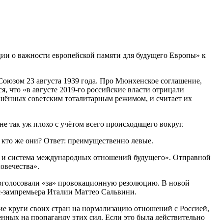
ции о важности европейской памяти для будущего Европы» к
оюзом 23 августа 1939 года. Про Мюнхенское соглашение,
, что «в авгу­сте 2019-го российские власти отрицали
р­шённых советским тоталитарным режимом, и считает их
е так уж плохо с учётом всего проис­ходящего вокруг.
 кто же они? Ответ: преимуще­ственно левые.
е и система международных отноше­ний будущего». Отправной
овечества».
роголосовали «за» провокационную резо­люцию. В новой
с-зампремьера Италии Маттео Сальвини.
е круги своих стран на нормализа­цию отношений с Россией,
енных на про­паганду этих сил. Если это была действительно