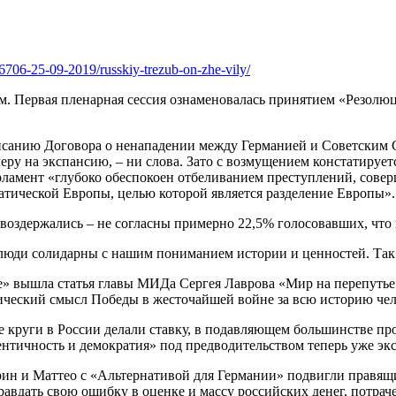
39-6706-25-09-2019/russkiy-trezub-on-zhe-vily/
м. Первая пленарная сессия ознаменовалась принятием «Резолю
санию Договора о ненападении между Гер­манией и Советским С
у на экспансию, – ни слова. Зато с возмущением констатируется
арламент «глубоко обеспокоен отбеливанием преступлений, сове
ческой Европы, целью которой является раз­деление Европы».
 воздержались – не согласны примерно 22,5% голосовавших, что н
 люди солидарны с нашим пониманием исто­рии и ценностей. Так
е» вышла статья главы МИДа Сергея Лаврова «Мир на перепуть
ический смысл Победы в жесточайшей войне за всю историю чел
е круги в России делали ставку, в подавляющем большинстве п
нтичность и демократия» под предводительством теперь уже эк
рин и Маттео с «Альтернативой для Германии» подвигли правящи
правдать свою ошибку в оценке и массу российских денег, потрач