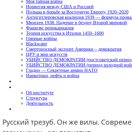
Моя тайная война
Норвегия между США и Россией
Польша в борьбе за Восточную Европу, 1920–2020
Антигитлеровская коалиция 1939 — формула прова
Мюнхен 1938. Падение в бездну Второй мировой
Фашизм: реинкарнация
Теория искусства в Италии 1450–1600
Грязные войны
Blackwater
Смертоносный экспорт Америки – демократия
ЦРУ и мир искусств
УБИЙСТВО ДЕМОКРАТИИ (постсоветский перио
УБИЙСТВО ДЕМОКРАТИИ (период холодной вой
Гладио — Секретные армии НАТО
Наркотики, нефть и война
Доклады
Об Институте
Об институте
Структура
Деятельность
Контакты
Русский трезуб. Он же вилы. Соврем