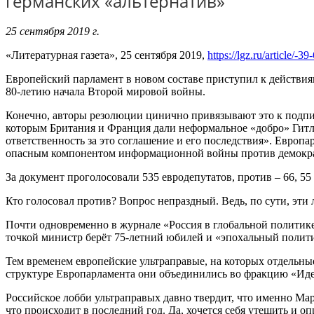
германских «альтернатив»
25 сентября 2019 г.
«Литературная газета», 25 сентября 2019,
https://lgz.ru/article/-
Европейский парламент в новом составе приступил к действия
80-летию начала Второй миро­вой войны.
Конечно, авторы резолюции цинично привязывают это к подпи
которым Британия и Франция дали неформальное «добро» Гитлер
ответственность за это соглашение и его последствия». Европ
опасным компонентом информационной войны против демократи
За документ проголосовали 535 евродепутатов, про­тив – 66, 55
Кто голосовал против? Вопрос непраздный. Ведь, по сути, эти
Почти одновременно в журнале «Россия в глобальной политик
точкой министр берёт 75-лет­ний юбилей и «эпохальный полит
Тем временем европейские ультраправые, на которых отдельны
структуре Европарламента они объеди­нились во фракцию «Иде
Российское лобби ультраправых давно твердит, что именно Ма
что происходит в последний год. Да, хочется себя утешить и о