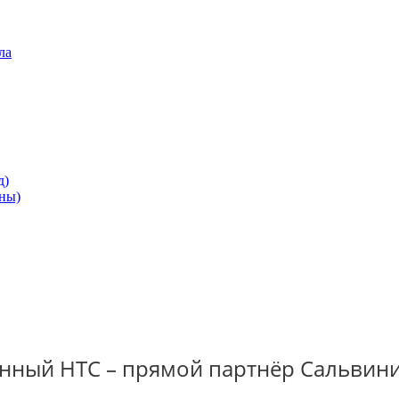
ла
д)
ны)
енный НТС – прямой партнёр Сальвини