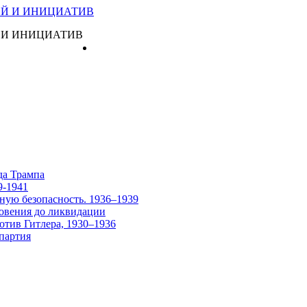
 И ИНИЦИАТИВ
Главная
да Трампа
9-1941
ную безопасность. 1936–1939
овения до ликвидации
отив Гитлера, 1930–1936
партия