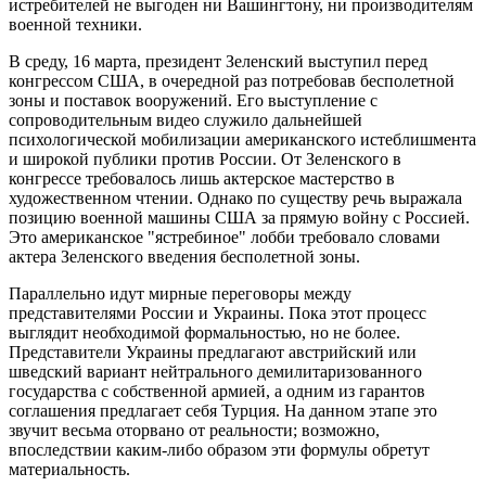
истребителей не выгоден ни Вашингтону, ни производителям
военной техники.
В среду, 16 марта, президент Зеленский выступил перед
конгрессом США, в очередной раз потребовав бесполетной
зоны и поставок вооружений. Его выступление с
сопроводительным видео служило дальнейшей
психологической мобилизации американского истеблишмента
и широкой публики против России. От Зеленского в
конгрессе требовалось лишь актерское мастерство в
художественном чтении. Однако по существу речь выражала
позицию военной машины США за прямую войну с Россией.
Это американское "ястребиное" лобби требовало словами
актера Зеленского введения бесполетной зоны.
Параллельно идут мирные переговоры между
представителями России и Украины. Пока этот процесс
выглядит необходимой формальностью, но не более.
Представители Украины предлагают австрийский или
шведский вариант нейтрального демилитаризованного
государства с собственной армией, а одним из гарантов
соглашения предлагает себя Турция. На данном этапе это
звучит весьма оторвано от реальности; возможно,
впоследствии каким-либо образом эти формулы обретут
материальность.