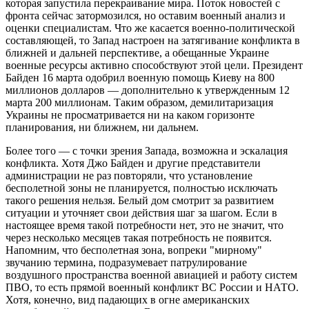
которая запустила перекраивание мира. Поток новостей с
фронта сейчас затормозился, но оставим военный анализ и
оценки специалистам. Что же касается военно-политической
составляющей, то Запад настроен на затягивание конфликта в
ближней и дальней перспективе, а обещанные Украине
военные ресурсы активно способствуют этой цели. Президент
Байден 16 марта одобрил военную помощь Киеву на 800
миллионов долларов — дополнительно к утвержденным 12
марта 200 миллионам. Таким образом, демилитаризация
Украины не просматривается ни на каком горизонте
планирования, ни ближнем, ни дальнем.
Более того — с точки зрения Запада, возможна и эскалация
конфликта. Хотя Джо Байден и другие представители
администрации не раз повторяли, что установление
бесполетной зоны не планируется, полностью исключать
такого решения нельзя. Белый дом смотрит за развитием
ситуации и уточняет свои действия шаг за шагом. Если в
настоящее время такой потребности нет, это не значит, что
через несколько месяцев такая потребность не появится.
Напомним, что бесполетная зона, вопреки "мирному"
звучанию термина, подразумевает патрулирование
воздушного пространства военной авиацией и работу систем
ПВО, то есть прямой военный конфликт ВС России и НАТО.
Хотя, конечно, вид падающих в огне американских