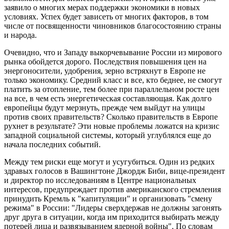
заявило о многих мерах поддержки экономики в новых
условиях. Успех будет зависеть от многих факторов, в том
числе от посвященности чиновников благосостоянию страны
и народа.
Очевидно, что и Западу выкорчевывание России из мирового
рынка обойдется дорого. Последствия повышения цен на
энергоносители, удобрения, зерно встряхнут в Европе не
только экономику. Средний класс и все, кто беднее, не смогут
платить за отопление, тем более при параллельном росте цен
на все, в чем есть энергетическая составляющая. Как долго
европейцы будут мерзнуть, прежде чем выйдут на улицы
против своих правительств? Сколько правительств в Европе
рухнет в результате? Эти новые проблемы ложатся на кризис
западной социальной системы, который углублялся еще до
начала последних событий.
Между тем риски еще могут и усугубиться. Один из редких
здравых голосов в Вашингтоне Джордж Биби, вице-президент
и директор по исследованиям в Центре национальных
интересов, предупреждает против американского стремления
принудить Кремль к "капитуляции" и организовать "смену
режима" в России: "Лидеры сверхдержав не должны загонять
друг друга в ситуации, когда им приходится выбирать между
потерей лица и развязыванием ядерной войны". По словам