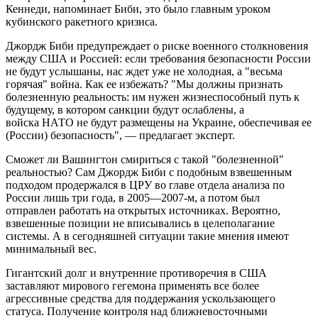
Кеннеди, напоминает Биби, это было главным уроком
кубинского ракетного кризиса.
Джордж Биби предупреждает о риске военного столкновения
между США и Россией: если требования безопасности России
не будут услышаны, нас ждет уже не холодная, а "весьма
горячая" война. Как ее избежать? "Мы должны признать
болезненную реальность: им нужен жизнеспособный путь к
будущему, в котором санкции будут ослаблены, а
войска НАТО не будут размещены на Украине, обеспечивая ее
(России) безопасность", — предлагает эксперт.
Сможет ли Вашингтон смириться с такой "болезненной"
реальностью? Сам Джордж Биби с подобным взвешенным
подходом продержался в ЦРУ во главе отдела анализа по
России лишь три года, в 2005—2007-м, а потом был
отправлен работать на открытых источниках. Вероятно,
взвешенные позиции не вписывались в целеполагание
системы. А в сегодняшней ситуации такие мнения имеют
минимальный вес.
Гигантский долг и внутренние противоречия в США
заставляют мирового гегемона применять все более
агрессивные средства для поддержания ускользающего
статуса. Получение контроля над ближневосточными