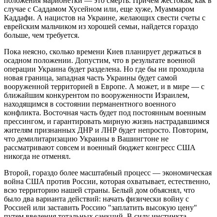
положения марионетки — это смерть. Причем жестокая, как в
случае с Саддамом Хусейном или, еще хуже, Муаммаром
Каддафи. А нацистов на Украине, желающих свести счеты с
еврейским мальчиком из хорошей семьи, найдется гораздо
больше, чем требуется.
Пока неясно, сколько времени Киев планирует держаться в
осадном положении. Допустим, что в результате военной
операции Украина будет разделена. Но где бы ни проходила
новая граница, западная часть Украины будет самой
вооруженной территорией в Европе. А может, и в мире — с
ближайшим конкурентом по вооруженности Израилем,
находящимся в состоянии перманентного военного
конфликта. Восточная часть будет под постоянным военным
прессингом, и гарантировать мирную жизнь настрадавшимся
жителям признанных ДНР и ЛНР будет непросто. Повторим,
что демилитаризацию Украины в Вашингтоне не
рассматривают совсем и военный бюджет конгресс США
никогда не отменял.
Второй, гораздо более масштабный процесс — экономическая
война США против России, которая охватывает, естественно,
всю территорию нашей страны. Белый дом объяснял, что
было два варианта действий: начать физически войну с
Россией или заставить Россию "заплатить высокую цену"
путем введения тотальных санкций. В силу инстинкта