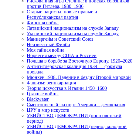
Рискованная игра Сталина: в поисках союзников
против Гитлера, 1930–1936
Старые нацисты, новые правые и
Республиканская партия
Финская война
Латвийский национализм на службе Западу
Украинский национализм на службе Западу
Маннергейм и Советский Союз
Неизвестный Филби
Моя тайная война
Норвегия между США и Россией
Польша в борьбе за Восточную Европу, 1920–2020
Антигитлеровская коалиция 1939 — формула
провала
Мюнхен 1938. Падение в бездну Второй мировой
Фашизм: реинкарнация
Теория искусства в Италии 1450–1600
Грязные войны
Blackwater
Смертоносный экспорт Америки – демократия
ЦРУ и мир искусств
УБИЙСТВО ДЕМОКРАТИИ (постсоветский
период)
УБИЙСТВО ДЕМОКРАТИИ (период холодной
войны)