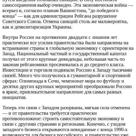
самосохранения выбор очевиден. Эта экономическая война —
всерьез и, согласно планам Вашингтона, "до победного
конца" — как для администрации Рейгана разрушение
Советского Союза. Отмена санкций столь же маловероятна,
как и демилитаризация Украины.
Внутри России на протяжении двадцати с лишним лет
практически все усилия правительства были направлены на
встраивание страны в глобальную экономику с ориентиром на
Запад. Национальный частный и государственный капитал
получал от этого крупные дивиденды, небольшая часть по
законам рейганомики просачивалась и до среднего класса.
Инвестиции и торговля подвязали Россию к Западу тысячами
связей. Много что получилось в гуманитарной и спортивной
сферах: Олимпиада в Сочи, чемпионат мира по футболу и
десятки других крупных мероприятий преобразовали Россию
в яркое, привлекательное направление для самых разных
инициатив.
Теперь эти связи с Западом разорваны, мягкая сила отменена
— и от правительства требуется практически
противоположное: строить самостоятельную экономику и
связи с другими странами и регионами. Конечно, с уходом
западного бизнеса открываются невиданные с конца 1990-х
возможности для бизнеса российского, и правительство уже