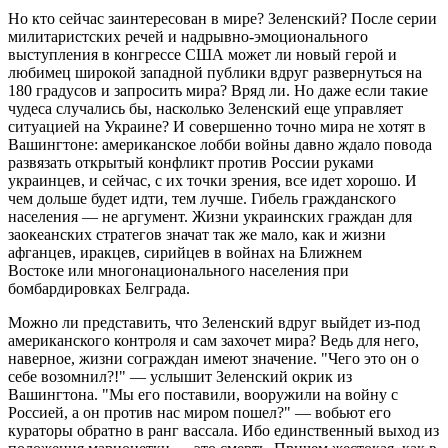
Но кто сейчас заинтересован в мире? Зеленский? После серии
милитаристских речей и надрывно-эмоционального
выступления в конгрессе США может ли новый герой и
любимец широкой западной публики вдруг развернуться на
180 градусов и запросить мира? Вряд ли. Но даже если такие
чудеса случались бы, насколько Зеленский еще управляет
ситуацией на Украине? И совершенно точно мира не хотят в
Вашингтоне: американское лобби войны давно ждало повода
развязать открытый конфликт против России руками
украинцев, и сейчас, с их точки зрения, все идет хорошо. И
чем дольше будет идти, тем лучше. Гибель гражданского
населения — не аргумент. Жизни украинских граждан для
заокеанских стратегов значат так же мало, как и жизни
афганцев, иракцев, сирийцев в войнах на Ближнем
Востоке или многонационального населения при
бомбардировках Белграда.
Можно ли представить, что Зеленский вдруг выйдет из-под
американского контроля и сам захочет мира? Ведь для него,
наверное, жизни сограждан имеют значение. "Чего это он о
себе возомнил?!" — услышит Зеленский окрик из
Вашингтона. "Мы его поставили, вооружили на войну с
Россией, а он против нас миром пошел?" — вобьют его
кураторы обратно в ранг вассала. Ибо единственный выход из