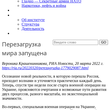
Гладио — Секретные армии НАТО
Наркотики, нефть и война
Доклады
Об Институте
Об институте
Структура
Деятельность
Контакты
Перезагрузка
мира запущена
Вероника Крашенинникова, РИА Новости, 20 марта 2022 г.
https://ria.ru/20220320/perezagruzka-1779029087.html
Осознание новой реальности, в которую перешла Россия,
приходит волнами и уточняется практически каждый день.
Теперь, спустя три недели после старта военной операции на
Украине, проясняются очертания и возможные пути развития
двух процессов, разного масштаба, но экзистенциальной
значимости.
Во-первых, специальная военная операция на Украине,