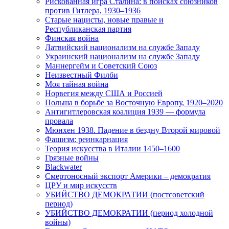
Рискованная игра Сталина: в поисках союзников
против Гитлера, 1930–1936
Старые нацисты, новые правые и
Республиканская партия
Финская война
Латвийский национализм на службе Западу
Украинский национализм на службе Западу
Маннергейм и Советский Союз
Неизвестный Филби
Моя тайная война
Норвегия между США и Россией
Польша в борьбе за Восточную Европу, 1920–2020
Антигитлеровская коалиция 1939 — формула
провала
Мюнхен 1938. Падение в бездну Второй мировой
Фашизм: реинкарнация
Теория искусства в Италии 1450–1600
Грязные войны
Blackwater
Смертоносный экспорт Америки – демократия
ЦРУ и мир искусств
УБИЙСТВО ДЕМОКРАТИИ (постсоветский
период)
УБИЙСТВО ДЕМОКРАТИИ (период холодной
войны)