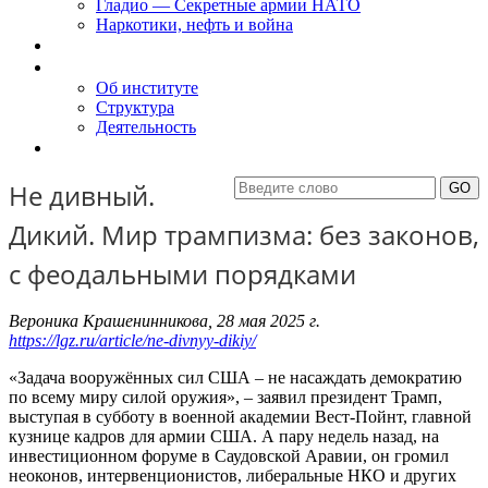
Гладио — Секретные армии НАТО
Наркотики, нефть и война
Доклады
Об Институте
Об институте
Структура
Деятельность
Контакты
Не дивный.
Дикий. Мир трампизма: без законов,
с феодальными порядками
Вероника Крашенинникова, 28 мая 2025 г.
https://lgz.ru/article/ne-divnyy-dikiy/
«Задача вооружённых сил США – не насаждать демократию
по всему миру силой оружия», – заявил президент Трамп,
выступая в субботу в военной академии Вест-Пойнт, главной
кузнице кадров для армии США. А пару недель назад, на
инвестиционном форуме в Саудовской Аравии, он громил
неоконов, интервенционистов, либеральные НКО и других