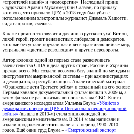
«строителей наций» и «демократии». Наследный принц
Саудовской Аравии Мухаммед бин Салман, по приказу
которого, что признало ЦРУ, в 2018 году был убит с
использованием электропилы журналист Джамаль Хашогги,
сидя напротив, смеялся.
Как же приятно это звучит и для иного русского уха! Вот он,
лихой герой, громит ненавистных либералов и демократов,
которые без устали поучали нас и весь «развивающийся» мир,
устраивали «цветные революции» и другие перевороты.
Автор колонки одной из первых стала развенчивать
вмешательства США в дела других стран, России и Украины
прежде всего. Мы создали весомую базу знаний по методам и
инструментам американской системы – при администрациях
и демократов, и республиканцев. Аналитический материал
«Оранжевые дети Третьего рейха» и созданный на его основе
Первым каналом документальный фильм вышли в 2009-м, а
затем фильм не раз показывали после начала СВО. Книга
американского исследователя Уильяма Блума
«Убийство
демократии: операции ЦРУ и Пентагона в период холодной
войны»
(вышла в 2013-м) стала энциклопедией по
американским вмешательствам. В 2014-м мы написали и
издали продолжение этого анализа за период 1990–2010
годов. Ещё один труд Блума –
«Смертоносный экспорт