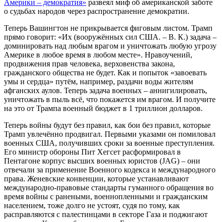
Америки – демократия»
развеял миф об американской заботе
о судьбах народов через распространение демократии.
Теперь Вашингтон не прикрывается фиговым листом. Трамп
прямо говорит: «Их (вооружённых сил США. – В. К.) задача –
доминировать над любым врагом и уничтожать любую угрозу
Америке в любое время в любом месте». Нравоучений,
продвижения прав человека, верховенства закона,
гражданского общества не будет. Как и попыток «завоевать
умы и сердца» путём, например, раздачи воды жителям
афганских аулов. Теперь задача военных – аннигилировать,
уничтожать в пыль всё, что покажется им врагом. И получите
на это от Трампа военный бюджет в 1 триллион долларов.
Теперь войны будут без правил, как бои без правил, которые
Трамп увлечённо продвигал. Первыми указами он помиловал
военных США, получивших сроки за военные преступления.
Его министр обороны Пит Хегсет расформировал в
Пентагоне корпус высших военных юристов (JAG) – они
отвечали за применение Военного кодекса и международного
права. Женевские конвенции, которые устанавливают
международно-правовые стандарты гуманного обращения во
время войны с ранеными, военнопленными и гражданским
населением, тоже долго не устоят, судя по тому, как
расправляются с палестинцами в секторе Газа и поджигают