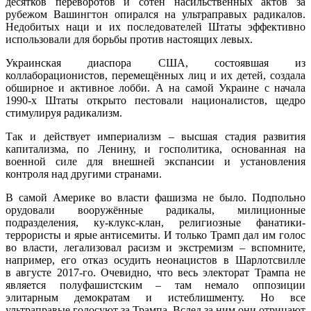
десятков переворотов и сотен насильственных актов за
рубежом Вашингтон опирался на ультраправых радикалов.
Недобитых наци и их последователей Штаты эффективно
использовали для борьбы против настоящих левых.
Украинская диаспора США, состоявшая из
коллаборационистов, перемещённых лиц и их детей, создала
обширное и активное лобби. А на самой Украине с начала
1990-х Штаты открыто пестовали националистов, щедро
стимулируя радикализм.
Так и действует империализм – высшая стадия развития
капитализма, по Ленину, и госполитика, основанная на
военной силе для внешней экспансии и установления
контроля над другими странами.
В самой Америке во власти фашизма не было. Подпольно
орудовали вооружённые радикалы, милиционные
подразделения, ку-клукс-клан, религиозные фанатики-
террористы и ярые антисемиты. И только Трамп дал им голос
во власти, легализовал расизм и экстремизм – вспомните,
например, его отказ осудить неонацистов в Шарлотсвилле
в августе 2017-го. Очевидно, что весь электорат Трампа не
является полуфашистским – там немало оппозиции
элитарным демократам и истеблишменту. Но все
ультраправые голосуют за Трампа. Вслед за ним они отрицают