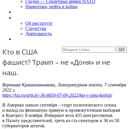
Гладио — Секретные армии НАТО
Наркотики, нефть и война
Доклады
Об Институте
Об институте
Структура
Деятельность
Контакты
Кто в США
фашист? Трамп – не «Доня» и не
наш.
Вероника Крашенинникова, Литературная газета, 7 сентября
2022 г.
https://lgz.ru/article/-36-6850-07-09-2022/kto-v-ssha-fashist/
В Америке начало сентября – старт политического сезона
и выход на финишную прямую к промежуточным выборам
в Конгресс 8 ноября. Избирают всех 435 конгрессменов
в Палату представителей, треть из ста сенаторов и 36 из 50
губернаторов штатов.