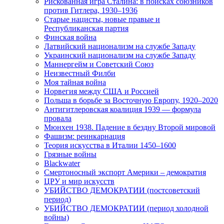
Рискованная игра Сталина: в поисках союзников
против Гитлера, 1930–1936
Старые нацисты, новые правые и
Республиканская партия
Финская война
Латвийский национализм на службе Западу
Украинский национализм на службе Западу
Маннергейм и Советский Союз
Неизвестный Филби
Моя тайная война
Норвегия между США и Россией
Польша в борьбе за Восточную Европу, 1920–2020
Антигитлеровская коалиция 1939 — формула
провала
Мюнхен 1938. Падение в бездну Второй мировой
Фашизм: реинкарнация
Теория искусства в Италии 1450–1600
Грязные войны
Blackwater
Смертоносный экспорт Америки – демократия
ЦРУ и мир искусств
УБИЙСТВО ДЕМОКРАТИИ (постсоветский
период)
УБИЙСТВО ДЕМОКРАТИИ (период холодной
войны)