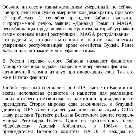
Обычно интерес к таким кампаниям умеренный, но сейчас,
говорят, решается судьба американской демократии, при всех
её проблемах. 1 сентября президент Байден выступил
с программной речью, заявив: «Дональд Трамп и MAGA-
республиканцы представляют экстремизм, который угрожает
самим основам нашей республики». MAGA-республиканцы –
это радикалы, которые вытеснили из партии классических
умеренных республиканцев вроде семейства Бушей. Ранее
Байден назвал трампизм «полуфашистским».
В России нередко самого Байдена называют фашистом.
Монархо-клерикалы даже изобрели «либеральный фашизм» –
антинаучный термин из двух противоречащих слов. Так кто
же в Штатах фашист?
Любой серьёзный специалист по США знает, что Вашингтон
всегда использовал фашистов и нацистов для реализации
своих интересов независимо от партийной принадлежности
президента. Вторая мировая едва закончилась, а будущий
директор ЦРУ Аллен Даллес уже призвал на службу США
главу разведки Третьего рейха на Восточном фронте генерал-
майора Рейнхарда Гелена. Один из архитекторов плана
«Барбаросса», Адольф Хойзингер, в 1961-м стал
председателем Военного комитета НАТО. В каждом из