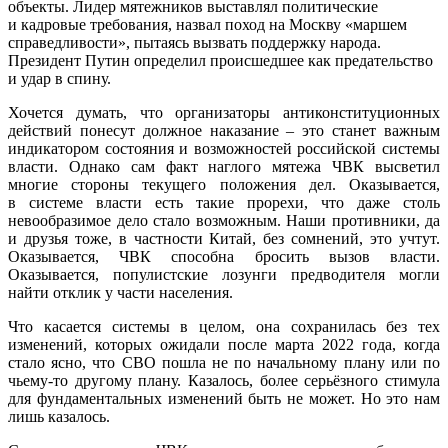
объекты. Лидер мятежников выставлял политические
и кадровые требования, назвал поход на Москву «маршем
справедливости», пытаясь вызвать поддержку народа.
Президент Путин определил происшедшее как предательство
и удар в спину.
Хочется думать, что организаторы антиконституционных
действий понесут должное наказание – это станет важным
индикатором состояния и возможностей российской системы
власти. Однако сам факт наглого мятежа ЧВК высветил
многие стороны текущего положения дел. Оказывается,
в системе власти есть такие прорехи, что даже столь
невообразимое дело стало возможным. Наши противники, да
и друзья тоже, в частности Китай, без сомнений, это учтут.
Оказывается, ЧВК способна бросить вызов власти.
Оказывается, популистские лозунги предводителя могли
найти отклик у части населения.
Что касается системы в целом, она сохранилась без тех
изменений, которых ожидали после марта 2022 года, когда
стало ясно, что СВО пошла не по начальному плану или по
чьему-то другому плану. Казалось, более серьёзного стимула
для фундаментальных изменений быть не может. Но это нам
лишь казалось.