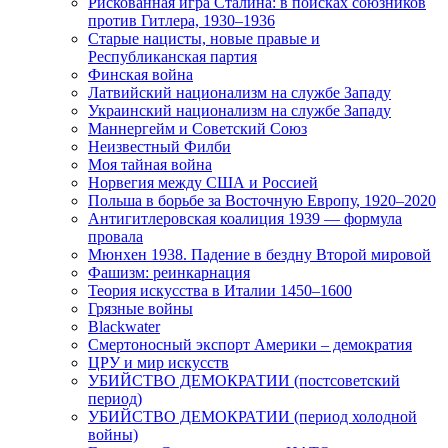
Рискованная игра Сталина: в поисках союзников
против Гитлера, 1930–1936
Старые нацисты, новые правые и
Республиканская партия
Финская война
Латвийский национализм на службе Западу
Украинский национализм на службе Западу
Маннергейм и Советский Союз
Неизвестный Филби
Моя тайная война
Норвегия между США и Россией
Польша в борьбе за Восточную Европу, 1920–2020
Антигитлеровская коалиция 1939 — формула
провала
Мюнхен 1938. Падение в бездну Второй мировой
Фашизм: реинкарнация
Теория искусства в Италии 1450–1600
Грязные войны
Blackwater
Смертоносный экспорт Америки – демократия
ЦРУ и мир искусств
УБИЙСТВО ДЕМОКРАТИИ (постсоветский
период)
УБИЙСТВО ДЕМОКРАТИИ (период холодной
войны)