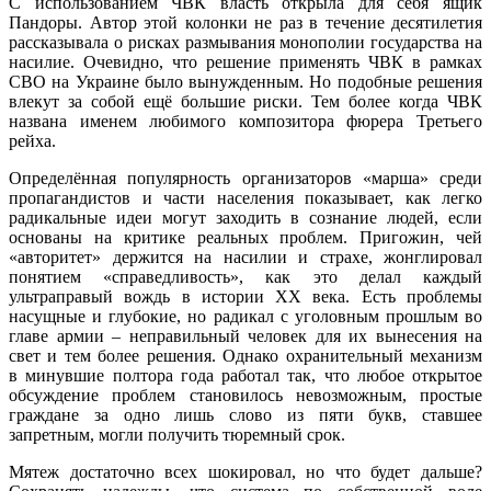
С использованием ЧВК власть открыла для себя ящик
Пандоры. Автор этой колонки не раз в течение десятилетия
рассказывала о рисках размывания монополии государства на
насилие. Очевидно, что решение применять ЧВК в рамках
СВО на Украине было вынужденным. Но подобные решения
влекут за собой ещё большие риски. Тем более когда ЧВК
названа именем любимого композитора фюрера Третьего
рейха.
Определённая популярность организаторов «марша» среди
пропагандистов и части населения показывает, как легко
радикальные идеи могут заходить в сознание людей, если
основаны на критике реальных проблем. Пригожин, чей
«авторитет» держится на насилии и страхе, жонглировал
понятием «справедливость», как это делал каждый
ультраправый вождь в истории XX века. Есть проблемы
насущные и глубокие, но радикал с уголовным прошлым во
главе армии – неправильный человек для их вынесения на
свет и тем более решения. Однако охранительный механизм
в минувшие полтора года работал так, что любое открытое
обсуждение проблем становилось невозможным, простые
граждане за одно лишь слово из пяти букв, ставшее
запретным, могли получить тюремный срок.
Мятеж достаточно всех шокировал, но что будет дальше?