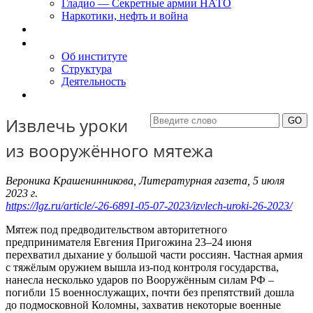
Гладио — Секретные армии НАТО
Наркотики, нефть и война
Доклады
Об Институте
Об институте
Структура
Деятельность
Контакты
Извлечь уроки
из вооружённого мятежа
Вероника Крашенинникова, Литературная газета, 5 июля
2023 г.
https://lgz.ru/article/-26-6891-05-07-2023/izvlech-uroki-26-2023/
Мятеж под предводительством авторитетного
предпринимателя Евгения Пригожина 23–24 июня
перехватил дыхание у большой части россиян. Частная армия
с тяжёлым оружием вышла из-под контроля государства,
нанесла несколько ударов по Вооружённым силам РФ –
погибли 15 военнослужащих, почти без препятствий дошла
до подмосковной Коломны, захватив некоторые военные