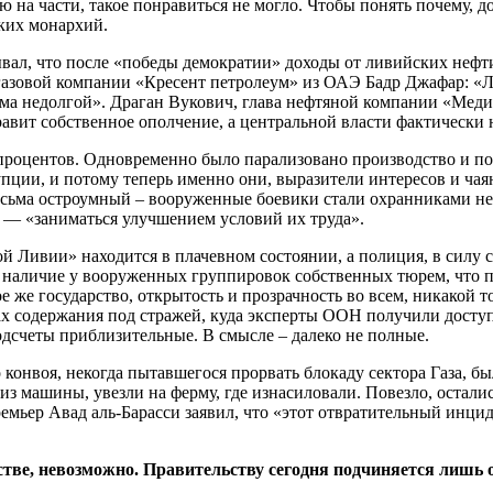
 на части, такое понравиться не могло. Чтобы понять почему, до
ских монархий.
итывал, что после «победы демократии» доходы от ливийских нефт
зовой компании «Кресент петролеум» из ОАЭ Бадр Джафар: «Лив
весьма недолгой». Драган Вукович, глава нефтяной компании «М
равит собственное ополчение, а центральной власти фактически 
роцентов. Одновременно было парализовано производство и по
упции, и потому теперь именно они, выразители интересов и ча
весьма остроумный – вооруженные боевики стали охранниками н
… — «заниматься улучшением условий их труда».
й Ливии» находится в плачевном состоянии, а полиция, в силу 
наличие у вооруженных группировок собственных тюрем, что по
е же государство, открытость и прозрачность во всем, никакой т
ах содержания под стражей, куда эксперты ООН получили доступ
 подсчеты приблизительные. В смысле – далеко не полные.
конвоя, некогда пытавшегося прорвать блокаду сектора Газа, б
 машины, увезли на ферму, где изнасиловали. Повезло, осталис
мьер Авад аль-Барасси заявил, что «этот отвратительный инцид
рстве, невозможно. Правительству сегодня подчиняется лишь о