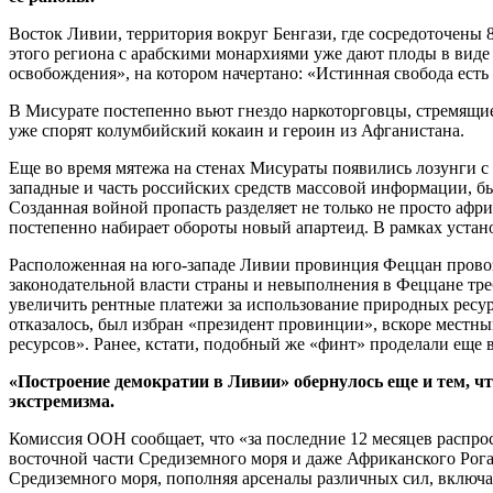
Восток Ливии, территория вокруг Бенгази, где сосредоточены 
этого региона с арабскими монархиями уже дают плоды в виде
освобождения», на котором начертано: «Истинная свобода есть
В Мисурате постепенно вьют гнездо наркоторговцы, стремящие
уже спорят колумбийский кокаин и героин из Афганистана.
Еще во время мятежа на стенах Мисураты появились лозунги с
западные и часть российских средств массовой информации, бы
Созданная войной пропасть разделяет не только не просто а
постепенно набирает обороты новый апартеид. В рамках устан
Расположенная на юго-западе Ливии провинция Феццан провоз
законодательной власти страны и невыполнения в Феццане тре
увеличить рентные платежи за использование природных ресурс
отказалось, был избран «президент провинции», вскоре местн
ресурсов». Ранее, кстати, подобный же «финт» проделали еще
«Построение демократии в Ливии» обернулось еще и тем, ч
экстремизма.
Комиссия ООН сообщает, что «за последние 12 месяцев распр
восточной части Средиземного моря и даже Африканского Рог
Средиземного моря, пополняя арсеналы различных сил, включа