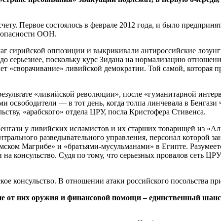
счету. Первое состоялось в феврале 2012 года, и было предпри
зопасности ООН.
лаг сирийской оппозиции и выкрикивали антироссийские лозунг
ораздо серьезнее, поскольку курс Зидана на нормализацию отноше
ет «сворачивание» ливийской демократии. Той самой, которая п
 результате «ливийской революции», после «гуманитарной инте
и освободители — в тот день, когда толпа линчевала в Бенгази
ьству, «арабского» отдела ЦРУ, посла Кристофера Стивенса.
 Бенгази у ливийских исламистов и их старших товарищей из «
ентрального разведывательного управления, персонал которой з
мском Магрибе» и «братьями-мусульманами» в Египте. Разумеетс
 на консульство. Судя по тому, что серьезных провалов сеть ЦР
анское консульство. В отношении атаки российского посольства 
ие от них оружия и финансовой помощи – единственный шанс 