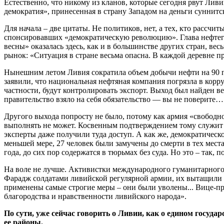
Естественно, что никому из кланов, которые сегодня рвут Ливию
демократия», принесенная в страну Западом на деньги суннит
Для начала – две цитаты. Не политиков, нет, а тех, кто рассч
спонсировавших «демократическую революцию». Глава нефтега
весны» оказалась здесь, как и в большинстве других стран, 
рынок: «Ситуация в стране весьма опасна. В каждой деревне п
Нынешним летом Ливия сократила объем добычи нефти на 90 п
заявили, что национальная нефтяная компания погрязла в корр
частности, будут контролировать экспорт. Выход был найден 
правительство взяло на себя обязательство — вы не поверите
Другого выхода попросту не было, потому как армия «свободно
выполнять не может. Косвенным подтверждением тому служит 
эксперты даже получили туда доступ. А как же, демократическо
меньшей мере, 27 человек были замучены до смерти в тех мест
года, до сих пор содержатся в тюрьмах без суда. Но это – так,
На воле не лучше. Активистки международного гуманитарного 
Фарадж солдатами ливийской регулярной армии, их вытащили из
применены самые строгие меры – они были уволены... Вице-пре
благородства и нравственности ливийского народа».
По сути, уже сейчас говорить о Ливии, как о едином госуда
ее районы.