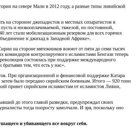
ории на севере Мали в 2012 году, а разные типы ливийской
ать на сторонне джихадистов и местных сепаратистов в
пусть и низкооплачиваемой, тяжелой, но постоянной,
 40 лет стали мобилизационным резервом для всех горячих
объединение и джихад в Западной Африке».
 Сирии на стороне мятежников воюют от пяти до семи тысяч
ых командиров контролируемого исламистами Бенгази теперь
я революция состоялась при поддержке международного
ратьями тем, что есть у нас».
истов. При организационной и финансовой поддержке Катара
о затем было передано сирийским боевикам. Итого — 920 тонн
тский привет сирийским исламистам от исламистов Ливии,
вший до этого главой разведки, предупреждал своих
рналисты тогда попросту замолчали. И зря, поскольку оно
ушащего и убивающего все вокруг себя.