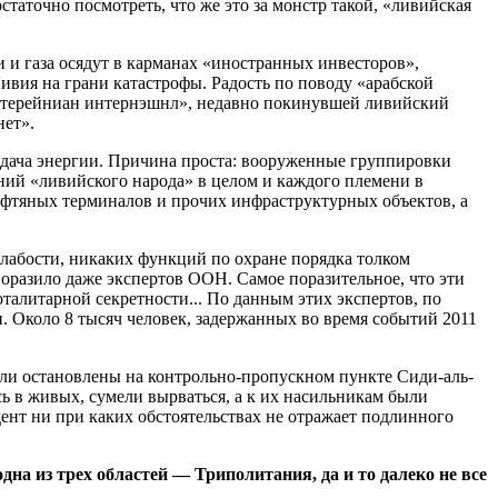
статочно посмотреть, что же это за монстр такой, «ливийская
и и газа осядут в карманах «иностранных инвесторов»,
ия на грани катастрофы. Радость по поводу «арабской
едитерейниан интернэшнл», недавно покинувшей ливийский
нет».
дача энергии. Причина проста: вооруженные группировки
яний «ливийского народа» в целом и каждого племени в
ефтяных терминалов и прочих инфраструктурных объектов, а
слабости, никаких функций по охране порядка толком
разило даже экспертов ООН. Самое поразительное, что эти
оталитарной секретности... По данным этих экспертов, по
. Около 8 тысяч человек, задержанных во время событий 2011
ыли остановлены на контрольно-пропускном пункте Сиди-аль-
ь в живых, сумели вырваться, а к их насильникам были
ент ни при каких обстоятельствах не отражает подлинного
дна из трех областей — Триполитания, да и то далеко не все