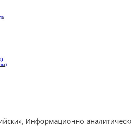
ла
д)
ны)
вийски», Информационно-аналитическ