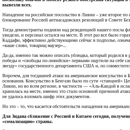
вывезли всех.
Нападение на российское посольство в Ливии – уже второе по 
блокирование Россией антиасадовских резолюций в Совете Бе
Тогда демонстранты подняли над резиденцией нашего посла ф
увидели, и персонал остался на месте. В этот раз все было г
Каддафи, эффективно действующими сейчас в подполье, означа
«ваше слово, товарищ маузер»...
Да-да, именно так можно описать ублюдка, который родился в
победы и «свободы по-ливийски» первыми ощутили на себе сам
звезду» государственного департамента США и, по совместител
Впрочем, для тогдашней атаки на американское консульство в
основания. Консульство в Бенгази было по сути «станцией» Ц
Ливии, но во всем регионе, в частности — «Аль-Каидой в исла
хранилась на месте, именно это стало основной причиной атаки
не удалось взломать шифр этих документов.
Но это – то, что касается обстоятельств нападения на америк
Для Зидана сближение с Россией и Китаем сегодня, получен
«сомализацию» страны.