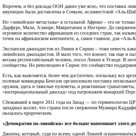
Впрочем, и без доклада ООН давно уже ясно, что поставки лив
амуниции были доставлены в Сомали, исламистской «Аль-Шаб
Но «ливийские метастазы» в остальной Африке – это не только
Дарфуре, Мали, Алжире, Мавритании и Нигерии. До свержения
огромное количество африканцев из соседних стран, так называ
точек на африканском континенте, а, самое главное, для «Ал
Экспансия джихадистов из Ливии в Сирию – тоже невесть како
ливийских джихадистов. И мало того, что воюют, так еще и н
весьма респектабельный человек, посол Ливии в Уганде. В и
сообщества. Но революцию в Сирии это сообщество поддерживае
Есть, как выясняется, более чем достаточно, поскольку все а
полевые командиры Бенгази организовали поставку нескольких
оружия, здесь и тяжелые пулеметы, и реактивные гранатометы
«интернациональный джихад» под патронажем монархий Перс
Сбежавший в марте 2011 года на Запад — по терминологии ЦР
западных коллег, что страна после свержения Муамара Каддафи
оказалось пророческим.
«Демократия по-ливийски» все больше напоминает злого де
Джинна, который, судя по всему, одной Ливией ограничиваться