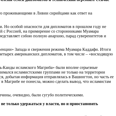
нято проживающими в Ливии сирийцами как ответ на
и. Но особой опасности для дипломатов в прошлом году не
ний с Россией, на примирение со сторонниками Муамара
редставляет собою полную анархию, парад суверенитетов и
рвенции» Запада и свержения режима Муамара Каддафи. Итоги
 четырех американских дипломатов, в том числе – «восходящую
Аль-Каиды исламского Магриба» были вполне серьезные
анимался исламистскими группами не только на территории
я, добытая информация отправлялась в Вашингтон, но часть ее
У в Магрибе не понесла, можно сделать вывод, что исламистам
причины, очевидно, были сугубо политическими.
не только удержаться у власти, но и приостановить