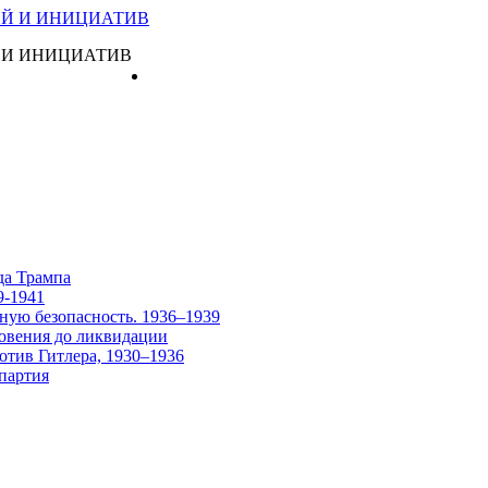
 И ИНИЦИАТИВ
Главная
да Трампа
9-1941
ную безопасность. 1936–1939
овения до ликвидации
отив Гитлера, 1930–1936
партия