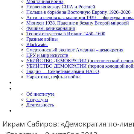
Моя тайная война
Норвегия между США и Россией
Польша в борьбе за Восточную Европу, 1920–2020
Антигитлеровская коалиция 1939 — формула прова
Мюнхен 1938. Падение в бездну Второй мировой
Фашизм: реинкарнация
Теория искусства в Италии 1450–1600
Грязные войны
Blackwater
Смертоносный экспорт Америки – демократия
ЦРУ и мир искусств
УБИЙСТВО ДЕМОКРАТИИ (постсоветский перио
УБИЙСТВО ДЕМОКРАТИИ (период холодной вой
Гладио — Секретные армии НАТО
Наркотики, нефть и война
Доклады
Об Институте
Об институте
Структура
Деятельность
Контакты
Икрам Сабиров: «Демократия по-ли