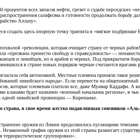
80 процентов всех запасов нефти, грезит о судьбе персидских 
 распространения салафизма и готовности продолжать борьбу да
 рабство Аллаху».
ся создать здесь опорную точку транзита в «мягкое подбрюшье
 похвалой «революции, которая очищает страну от черных рабов
ла «призвана принести свободу и справедливость» — ненависть 
фриканцев и ливийцев, но и арабов и черных. Под прикрытием 
овившихся в стране новых порядков черные считаются врагами 
гласила себя автономией. Местные племена приняли такое решен
бований ливийского народа». Если перевести на общепонятный я
ов, которые племенам платили все, даже Муамар Каддафи. А когд
ыми кланами будет назначен «военный начальник региона», в чь
 в одной ливийской провинции — Киренаике.
то страна, в свое время жестко подавлявшая союзников «Аль
остранение оружия из Ливии продолжилось пугающими темпами 
а. Незаконный трафик оружия из этой страны разжигает сущест
я террористические группировки».