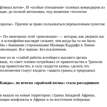
«нефтяных котов». И «особые отношения» полевых командиров из
льше, до полной автономии, под знаменем «теологии
 Европы». Причем за право пользоваться перевалочным пунктом
!» По окончании этой «революции» — которая, как уверяли нас
и ксенофобия выглядят сильнее, чем когда бы то ни было.
борьбы с бывшими сторонниками Муамара Каддафи в Ливии
революции. Все черные. Без исключения.
ие из-за «слабой работы всеобщего высшего органа
зык, то совет племен потребовал от правительства в Триполи
а правительство, в силу скудости казны, сделать это
и полномочия станут входить «защита границ и природных
-Каиды», по итогам «арабской весны» стала рассадником
и вышло на новые территории: страны Западной Африки,
вующие конфликты в Африке и на восточном побережье