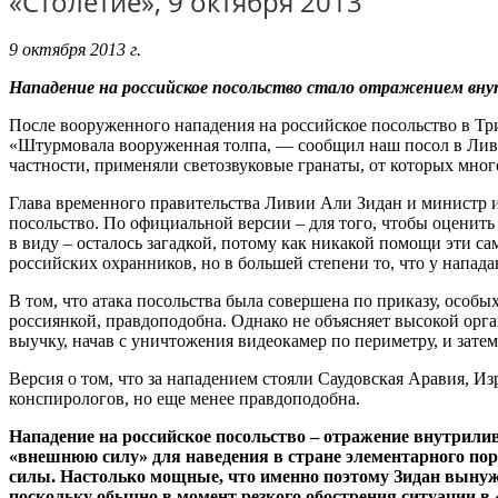
«Столетие», 9 октября 2013
9 октября 2013 г.
Нападение на российское посольство стало отражением вну
После вооруженного нападения на российское посольство в Тр
«Штурмовала вооруженная толпа, — сообщил наш посол в Ливии
частности, применяли светозвуковые гранаты, от которых мног
Глава временного правительства Ливии Али Зидан и министр и
посольство. По официальной версии – для того, чтобы оценить
в виду – осталось загадкой, потому как никакой помощи эти с
российских охранников, но в большей степени то, что у нападав
В том, что атака посольства была совершена по приказу, особы
россиянкой, правдоподобна. Однако не объясняет высокой ор
выучку, начав с уничтожения видеокамер по периметру, и зате
Версия о том, что за нападением стояли Саудовская Аравия, И
конспирологов, но еще менее правдоподобна.
Нападение на российское посольство – отражение внутрили
«внешнюю силу» для наведения в стране элементарного по
силы. Настолько мощные, что именно поэтому Зидан вынужд
поскольку обычно в момент резкого обострения ситуации в 