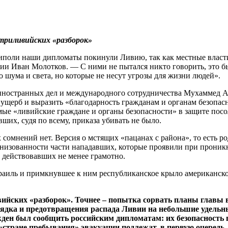
триливийских «разборок»
иполи наши дипломаты покинули Ливию, так как местные власти 
 Иван Молотков. — С ними не пытался никто говорить, это был
о шума и света, но которые не несут угрозы для жизни людей».
ностранных дел и международного сотрудничества Мухаммед Абд
 ущерб и выразить «благодарность гражданам и органам безопас
амые «ливийские граждане и органы безопасности» в защите посо
ших, судя по всему, приказа убивать не было.
х сомнений нет. Версия о мстящих «пацанах с района», то есть 
ганизованности части нападавших, которые проявили при прони
м действовавших не менее грамотно.
зраиль и примкнувшее к ним республиканское крыло американско
вийских «разборок». Точнее – попытка сорвать планы главы 
рядка и предотвращения распада Ливии на небольшие удельн
ен был сообщить российским дипломатам: их безопасность г
«стране пребывания» эвакуации подлежат, в первую очередь,