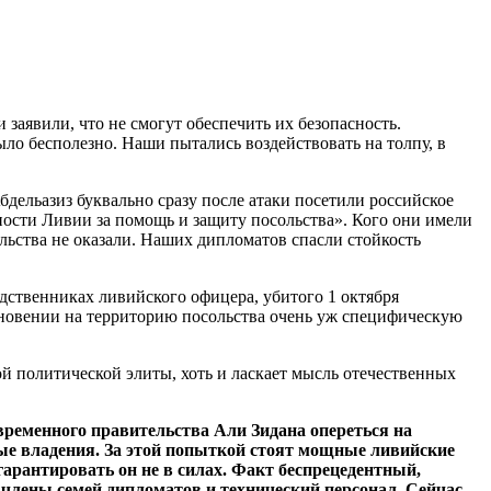
заявили, что не смогут обеспечить их безопасность.
о бесполезно. Наши пытались воздействовать на толпу, в
ельазиз буквально сразу после атаки посетили российское
ности Ливии за помощь и защиту посольства». Кого они имели
льства не оказали. Наших дипломатов спасли стойкость
родственниках ливийского офицера, убитого 1 октября
кновении на территорию посольства очень уж специфическую
й политической элиты, хоть и ласкает мысль отечественных
временного правительства Али Зидана опереться на
ые владения. За этой попыткой стоят мощные ливийские
арантировать он не в силах. Факт беспрецедентный,
 члены семей дипломатов и технический персонал. Сейчас