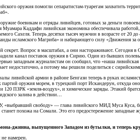
ийского оружия помогли сепаратистам-туарегам захватить террит
аб».
 оружие боевикам и отряды ливийцев, готовых за деньги повоев
 Муамара Каддафи ливийская экономика обеспечивала работой, 
емого Сахеля. Теперь десятки тысяч мужчин в возрасте от 20 до
ь-Каиды исламского Магриба» и набирающего силу «Движения за 
й секрет. Вопрос в масштабах, а они настораживают. Сегодня в
аладили канал поставок оружия в Сирию. Один из бывших полев
нтервью западным журналистам он сообщил, что «наша ливийска
т недостаточно, а потому мы решили поделиться с сирийскими б
рсеналы ливийской армии в районе Бенгази теперь в руках ислам
 партий оружия морем, в турецкий порт Искандерун, откуда он
, и 120 ПЗРК «земля-воздух», и химические заряды. Этакий бра
идского залива в действии…
У, «выбравший свободу» — глава ливийского МИД Муса Куса, бы
 станет похожа на Сомали. Это его предостережение западные жу
мона-джинна, выпущенного Западом из бутылки, и теперь кр
 не намерен.