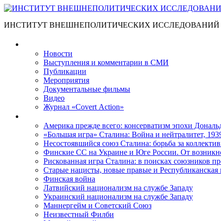
ИНСТИТУТ ВНЕШНЕПОЛИТИЧЕСКИХ ИССЛЕДОВАНИЙ
Материалы
Новости
Выступления и коммента­рии в СМИ
Публикации
Мероприятия
Документальные фильмы
Видео
Журнал «Covert Action»
Книги
Америка прежде всего: консерватизм эпохи Дональ
«Большая игра» Сталина: Война и нейтралитет, 193
Несостоявшийся союз Сталина: борьба за коллектив
Финские СС на Украине и Юге России. От возникн
Рискованная игра Сталина: в поисках союзников пр
Старые нацисты, новые правые и Республиканская 
Финская война
Латвийский национализм на службе Западу
Украинский национализм на службе Западу
Маннергейм и Советский Союз
Неизвестный Филби