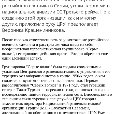
российского летчика в Сирии, уходит корнями в
национальные дивизии СС Третьего рейха. Но к
созданию этой организации, как и многих
других, приложило руку ЦРУ, предполагает
Вероника Крашенинникова.
После того как ответственность за уничтожение российского
военного самолета и расстрел летчика взяла на себя
неофашистская террористическая группировка “Серые
волки”, сегодняшние действия против России обретают еще
один зловещий аспект.
Группировка “Серые волки” была создана совместными
усилиями Центрального разведывательного управления и его
турецких коллаборационистов в конце 1950-х годов, о чем
свидетельствуют многочисленные источники. Первым
разоблачителем “Серых волков” в 1971 году стал турецкий
генерал Талат Турхан — пережив пытки, он посвятил жизнь
исследованию тайной террористической сети. Впоследствии о
теснейшей связи турецких спецслужб и ЦРУ говорил
заместитель директора Национальной разведывательной
организации Турции (MIT) Сабахаттин Савасман,
арестованный по обвинению в сотрудничестве с ЦРУ. Ему