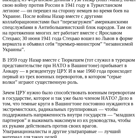
свою войну против России в 1941 году в Туркестанском
легионе — он перешел на сторону немцев во время боев на
Украине. После войны Назар вместе с другими
коллаборационистами был “перезагружен” американскими
спецслужбами в Антибольшевистский блок народов. Там он
на протяжении многих лет работает вместе с Ярославом
Стецько; 30 июня 1941 года Стецько вошел во Львов в форме
вермахта и объявил себя “премьер-министром” “независимой
Украины”.
В 1959 году Назар вместе с Тюркешем (тот служил в турецком
представительстве при НАТО в Вашингтоне) прибывает в
Анкару — в резидентуру ЦРУ. И в мае 1960 года происходит
первый из трех военных переворотов, в котором “серые
волки” играют существенную роль.
Зачем ЦРУ нужно было способствовать военным переворотам
в государстве, которое и так уже было членом НАТО? Дело в
том, что темные круги в Вашингтоне постоянно нуждаются в
экстремистских, радикальных группировках — чтобы
поддерживать напряженность внутри государств — “младших
партнеров” и выжимать максимум из их руководства, чтобы
их руками действовать против своих врагов.
Ультранационалисты и другие ультраправые — лучший
материал для таких целей.