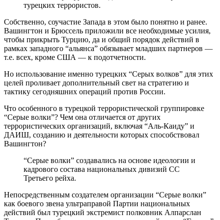
турецких террористов.
Собственно, соучастие Запада в этом было понятно и ранее.
Вашингтон и Брюссель приложили все необходимые усилия,
чтобы прикрыть Турцию, да и общий порядок действий в
рамках западного “альянса” обязывает младших партнеров —
т.е. всех, кроме США — к подотчетности.
Но использование именно турецких “Серых волков” для этих
целей проливает дополнительный свет на стратегию и
тактику сегодняшних операций против России.
Что особенного в турецкой террористической группировке
“Серые волки”? Чем она отличается от других
террористических организаций, включая “Аль-Каиду” и
ДАИШ, созданию и деятельности которых способствовал
Вашингтон?
“Серые волки” создавались на основе идеологии и
кадрового состава национальных дивизий СС
Третьего рейха.
Непосредственным создателем организации “Серые волки”
как боевого звена ультраправой Партии национальных
действий был турецкий экстремист полковник Алпарслан