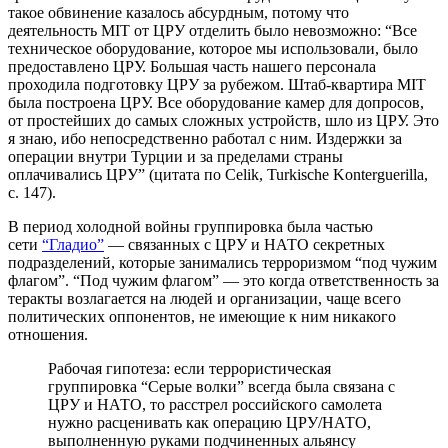
такое обвинение казалось абсурдным, потому что
деятельность MIT от ЦРУ отделить было невозможно: “Все
техническое оборудование, которое мы использовали, было
предоставлено ЦРУ. Большая часть нашего персонала
проходила подготовку ЦРУ за рубежом. Штаб-квартира MIT
была построена ЦРУ. Все оборудование камер для допросов,
от простейших до самых сложных устройств, шло из ЦРУ. Это
я знаю, ибо непосредственно работал с ним. Издержки за
операции внутри Турции и за пределами страны
оплачивались ЦРУ” (цитата по Celik, Turkische Konterguerilla,
с. 147).
В период холодной войны группировка была частью
сети
“Гладио”
— связанных с ЦРУ и НАТО секретных
подразделений, которые занимались терроризмом “под чужим
флагом”. “Под чужим флагом” — это когда ответственность за
теракты возлагается на людей и организации, чаще всего
политических оппонентов, не имеющие к ним никакого
отношения.
Рабочая гипотеза: если террористическая
группировка “Серые волки” всегда была связана с
ЦРУ и НАТО, то расстрел российского самолета
нужно расценивать как операцию ЦРУ/НАТО,
выполненную руками подчиненных альянсу