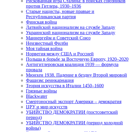
Рискованная игра Сталина: в поисках союзников
против Гитлера, 1930–1936
Старые нацисты, новые правые и
Республиканская партия
Финская война
Латвийский национализм на службе Западу
Украинский национализм на службе Западу
Маннергейм и Советский Союз
Неизвестный Филби
Моя тайная война
Норвегия между США и Россией
Польша в борьбе за Восточную Европу, 1920–2020
Антигитлеровская коалиция 1939 — формула
провала
Мюнхен 1938. Падение в бездну Второй мировой
Фашизм: реинкарнация
Теория искусства в Италии 1450–1600
Грязные войны
Blackwater
Смертоносный экспорт Америки – демократия
ЦРУ и мир искусств
УБИЙСТВО ДЕМОКРАТИИ (постсоветский
период)
УБИЙСТВО ДЕМОКРАТИИ (период холодной
войны)