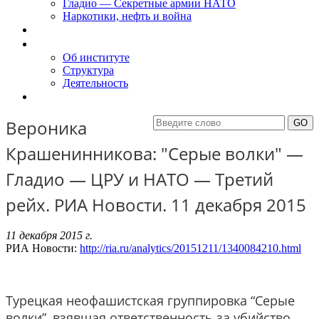
Гладио — Секретные армии НАТО
Наркотики, нефть и война
Доклады
Об Институте
Об институте
Структура
Деятельность
Контакты
Вероника
Крашенинникова: "Серые волки" —
Гладио — ЦРУ и НАТО — Третий
рейх. РИА Новости. 11 декабря 2015
11 декабря 2015 г.
РИА Новости:
http://ria.ru/analytics/20151211/1340084210.html
Турецкая неофашистская группировка “Серые
волки”, взявшая ответственность за убийство