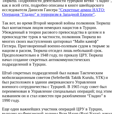
Тюркеш. Подробности деятельности турецкой ветви “Гладио”,
как и всей сети, подробно описаны в книге швейцарского
исследователя Даниэля Гансера
“Секретные армии НАТО:
Операция “Гладио” и терроризм в Западной Европе”
.
Так вот, во время Второй мировой войны полковник Тюркеш
был контактным лицом немецких нацистов в Турции.
Убежденный в теории расового превосходства в целом и в
превосходстве турок в частности, полковник Тюркеш во
многих своих выступлениях цитировал “Майн кампф”
Гитлера. Приговоренный военно-полевым судом к тюрьме за
нацизм и расизм, Тюркеш отсидел лишь небольшой срок.
Предположительно в 1948 году, по приказу ЦРУ, Тюркеш
начал создание секретных антикоммунистических
подразделений в Турции.
Штаб секретных подразделений был назван Тактическим
мобилизационным советом (Seferberlik Taktik Kurulu, SТК) и
был расположен в здании американского Управления
военного сотрудничества с Турцией. В 1965 году совет был
переименован в Управление специальных операций; под этим
названием он и стал известен при разоблачении “Гладио” в
1990 году.
Еще один важнейших участник операций ЦРУ в Турции,
выходец из Ферганской долины Рузи Назар (Ruzi Nazar), начал