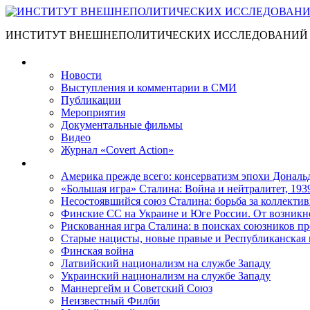
ИНСТИТУТ ВНЕШНЕПОЛИТИЧЕСКИХ ИССЛЕДОВАНИЙ
Материалы
Новости
Выступления и коммента­рии в СМИ
Публикации
Мероприятия
Документальные фильмы
Видео
Журнал «Covert Action»
Книги
Америка прежде всего: консерватизм эпохи Дональ
«Большая игра» Сталина: Война и нейтралитет, 193
Несостоявшийся союз Сталина: борьба за коллектив
Финские СС на Украине и Юге России. От возникн
Рискованная игра Сталина: в поисках союзников пр
Старые нацисты, новые правые и Республиканская 
Финская война
Латвийский национализм на службе Западу
Украинский национализм на службе Западу
Маннергейм и Советский Союз
Неизвестный Филби