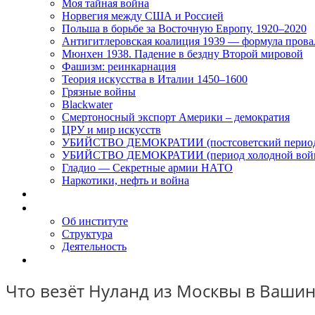
Моя тайная война
Норвегия между США и Россией
Польша в борьбе за Восточную Европу, 1920–2020
Антигитлеровская коалиция 1939 — формула прова
Мюнхен 1938. Падение в бездну Второй мировой
Фашизм: реинкарнация
Теория искусства в Италии 1450–1600
Грязные войны
Blackwater
Смертоносный экспорт Америки – демократия
ЦРУ и мир искусств
УБИЙСТВО ДЕМОКРАТИИ (постсоветский перио
УБИЙСТВО ДЕМОКРАТИИ (период холодной вой
Гладио — Секретные армии НАТО
Наркотики, нефть и война
Доклады
Об Институте
Об институте
Структура
Деятельность
Контакты
Что везёт Нуланд из Москвы в Вашин