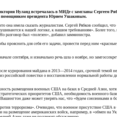
 Виктория Нуланд встречалась в МИДе с замглавы Сергеем 
 и помощником президента Юрием Ушаковым.
то она имела сказать журналистам. Сергей Рябков сообщил, что
ушиваются к нашей логике, к нашим требованиям». Более того, 
Но разговор был «полезен», добавил замминистра.
обы прояснить для себя его задачи, провести перед ним «красны
але сентября, и изначально речь шла о ноябре, но замгоссекрет
после курирования майдана в 2013—2014 годах, срочной темой 
из российской повестки о восстановлении нормальной работы д
ность размещения военных США на базах в Средней Азии, хотя о
 стратегических приоритетов США, необходимость военного бази
 Вашингтон даже может уверять нас, что «будем союзниками в б
 против терроризма». Очевидно, что военное присутствие США в
ии на размещение американских войск, например, в «обмен на Ук
редней Азии даже не подлежит обсуждению.