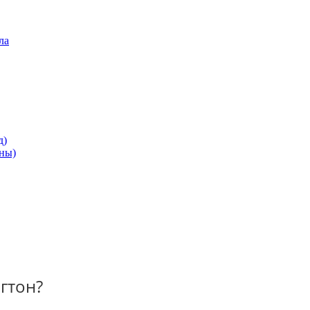
ла
д)
ны)
гтон?