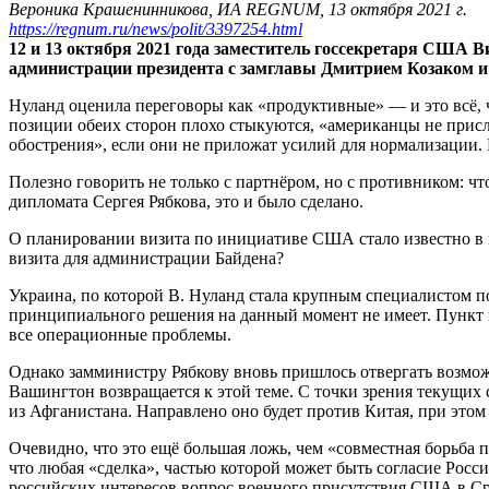
Вероника Крашенинникова, ИА REGNUM, 13 октября 2021 г.
https://regnum.ru/news/polit/3397254.html
12 и 13 октября 2021 года заместитель госсекретаря США
администрации президента с замглавы Дмитрием Козаком
Нуланд оценила переговоры как «продуктивные» — и это всё, ч
позиции обеих сторон плохо стыкуются, «американцы не присл
обострения», если они не приложат усилий для нормализации. 
Полезно говорить не только с партнёром, но с противником: чт
дипломата Сергея Рябкова, это и было сделано.
О планировании визита по инициативе США стало известно в нач
визита для администрации Байдена?
Украина, по которой В. Нуланд стала крупным специалистом 
принципиального решения на данный момент не имеет. Пункт 
все операционные проблемы.
Однако замминистру Рябкову вновь пришлось отвергать возмож
Вашингтон возвращается к этой теме. С точки зрения текущих
из Афганистана. Направлено оно будет против Китая, при этом
Очевидно, что это ещё большая ложь, чем «совместная борьба
что любая «сделка», частью которой может быть согласие Росс
российских интересов вопрос военного присутствия США в С