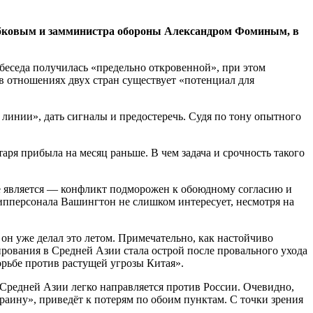
Рябковым и замминистра обороны Александром Фоминым, в
 беседа получилась «предельно откровенной», при этом
в отношениях двух стран существует «потенциал для
е линии», дать сигналы и предостеречь. Судя по тону опытного
аря прибыла на месяц раньше. В чем задача и срочность такого
не является — конфликт подморожен к обоюдному согласию и
ипперсонала Вашингтон не слишком интересует, несмотря на
н уже делал это летом. Примечательно, как настойчиво
рования в Средней Азии стала острой после провального ухода
орьбе против растущей угрозы Китая».
 Средней Азии легко направляется против России. Очевидно,
раину», приведёт к потерям по обоим пунктам. С точки зрения