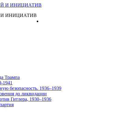
 И ИНИЦИАТИВ
Главная
да Трампа
9-1941
ную безопасность. 1936–1939
овения до ликвидации
отив Гитлера, 1930–1936
партия