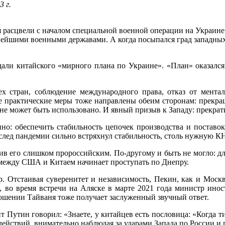
 г.
расцвели с началом специальной военной операции на Украине. 
нейшими военными державами. А когда посыпался град западных 
ли китайского «мирного плана по Украине». «План» оказался 
х стран, соблюдение международного права, отказ от ментали
ные практические меры тоже направлены обеим сторонам: прекр
не может быть использовано. И явный призыв к Западу: прекрат
нно: обеспечить стабильность цепочек производства и постав
лед пандемии сильно встряхнул стабильность, столь нужную КН
ив его слишком пророссийским. По-другому и быть не могло: дл
 между США и Китаем начинает проступать по Днепру.
 Отстаивая суверенитет и независимость, Пекин, как и Москва
, во время встречи на Аляске в марте 2021 года министр ино
ошении Тайваня тоже получает заслуженный звучный ответ.
 Путин говорил: «Знаете, у китайцев есть пословица: «Когда тиг
 действий, внимательно наблюдая за ударами Запада по России и