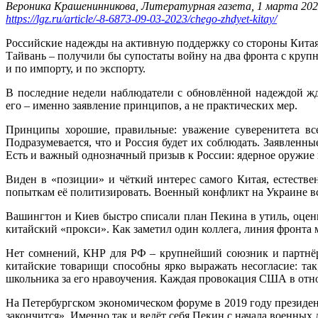
Вероника Крашенинникова, Литературная газета, 1 марта 2023
https://lgz.ru/article/-8-6873-09-03-2023/chego-zhdyet-kitay/
Российские надежды на активную поддержку со стороны Китая 
Тайвань – получили бы супостаты войну на два фронта с круп
и по импорту, и по экспорту.
В последние недели наблюдатели с обновлённой надеждой жда
его – именно заявление принципов, а не практических мер.
Принципы хорошие, правильные: уважение суверенитета все
Подразумевается, что и Россия будет их соблюдать. Заявлен
Есть и важный однозначный призыв к России: ядерное оружие 
Виден в «позиции» и чёткий интерес самого Китая, естестве
попыткам её политизировать. Военный конфликт на Украине вс
Вашингтон и Киев быстро списали план Пекина в утиль, оцен
китайский «прокси». Как заметил один коллега, линия фронта
Нет сомнений, КНР для РФ – крупнейший союзник и партнёр.
китайские товарищи способны ярко выражать несогласие: так
школьника за его нравоучения. Каждая провокация США в отн
На Петербургском экономическом форуме в 2019 году президент
закончится». Именно так и ведёт себя Пекин с начала военных