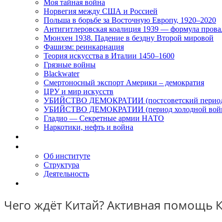
Моя тайная война
Норвегия между США и Россией
Польша в борьбе за Восточную Европу, 1920–2020
Антигитлеровская коалиция 1939 — формула прова
Мюнхен 1938. Падение в бездну Второй мировой
Фашизм: реинкарнация
Теория искусства в Италии 1450–1600
Грязные войны
Blackwater
Смертоносный экспорт Америки – демократия
ЦРУ и мир искусств
УБИЙСТВО ДЕМОКРАТИИ (постсоветский перио
УБИЙСТВО ДЕМОКРАТИИ (период холодной вой
Гладио — Секретные армии НАТО
Наркотики, нефть и война
Доклады
Об Институте
Об институте
Структура
Деятельность
Контакты
Чего ждёт Китай? Активная помощь К