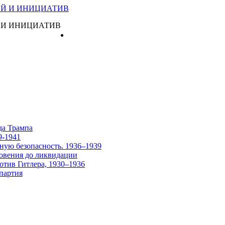
 И ИНИЦИАТИВ
Главная
да Трампа
9-1941
ную безопасность. 1936–1939
овения до ликвидации
отив Гитлера, 1930–1936
партия