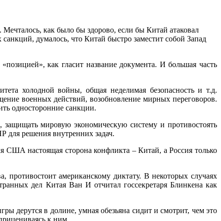
Мечталось, как было бы здорово, если бы Китай атаковал
санкций, думалось, что Китай быстро заместит собой Запад
«позицией», как гласит название документа. И большая часть
тета холодной войны, общая неделимая безопасность и т.д.
ащение военных действий, возобновление мирных переговоров.
ить односторонние санкции.
ок, защищать мировую экономическую систему и противостоять
Р для решения внутренних задач.
я США настоящая сторона конфликта – Китай, а Россия только
, противостоит американскому диктату. В некоторых случаях
странных дел Китая Ван И отчитал госсекретаря Блинкена как
ры дерутся в долине, умная обезьяна сидит и смотрит, чем это
 прицениваясь к ним.