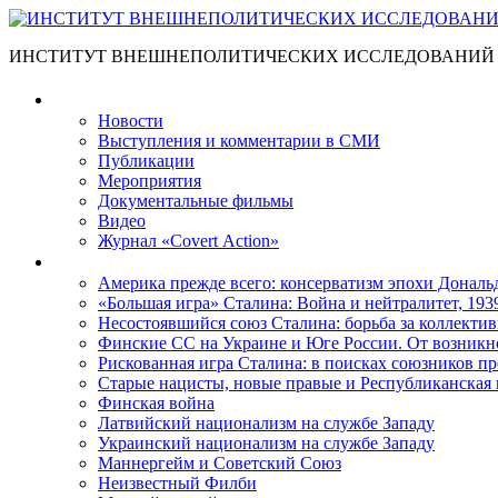
ИНСТИТУТ ВНЕШНЕПОЛИТИЧЕСКИХ ИССЛЕДОВАНИЙ
Материалы
Новости
Выступления и коммента­рии в СМИ
Публикации
Мероприятия
Документальные фильмы
Видео
Журнал «Covert Action»
Книги
Америка прежде всего: консерватизм эпохи Дональ
«Большая игра» Сталина: Война и нейтралитет, 193
Несостоявшийся союз Сталина: борьба за коллектив
Финские СС на Украине и Юге России. От возникн
Рискованная игра Сталина: в поисках союзников пр
Старые нацисты, новые правые и Республиканская 
Финская война
Латвийский национализм на службе Западу
Украинский национализм на службе Западу
Маннергейм и Советский Союз
Неизвестный Филби