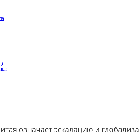
ла
д)
ны)
итая означает эскалацию и глобализ