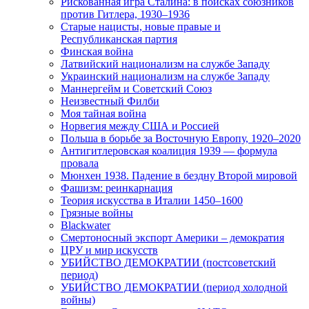
Рискованная игра Сталина: в поисках союзников
против Гитлера, 1930–1936
Старые нацисты, новые правые и
Республиканская партия
Финская война
Латвийский национализм на службе Западу
Украинский национализм на службе Западу
Маннергейм и Советский Союз
Неизвестный Филби
Моя тайная война
Норвегия между США и Россией
Польша в борьбе за Восточную Европу, 1920–2020
Антигитлеровская коалиция 1939 — формула
провала
Мюнхен 1938. Падение в бездну Второй мировой
Фашизм: реинкарнация
Теория искусства в Италии 1450–1600
Грязные войны
Blackwater
Смертоносный экспорт Америки – демократия
ЦРУ и мир искусств
УБИЙСТВО ДЕМОКРАТИИ (постсоветский
период)
УБИЙСТВО ДЕМОКРАТИИ (период холодной
войны)