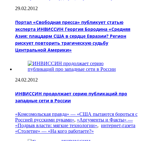
29.02.2012
Портал «Свободная пресса» публикует статью
эксперта ИНВИССИН Георгия Бородина «Средняя
Азия: плацдарм США в сердце Евразии? Регион
рискует повторить трагическую судьбу
Центральной Америки»
24.02.2012
ИНВИССИН продолжает серию публикаций про
западные сети в России
«Комсомольская правда» — «США пытаются бороться с
Россией русскими руками»
,
«Аргументы и Факты» —
«Подрыв власти: мягкие технологии»
,
интернет-газета
«Столетие» — «На кого работаете?»