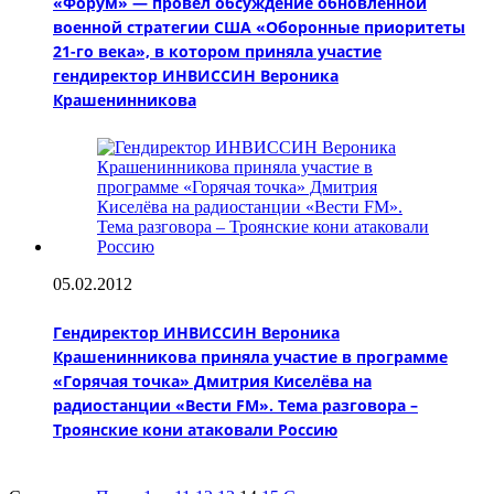
«Форум» — провёл обсуждение обновлённой
военной стратегии США «Оборонные приоритеты
21-го века», в котором приняла участие
гендиректор ИНВИССИН Вероника
Крашенинникова
05.02.2012
Гендиректор ИНВИССИН Вероника
Крашенинникова приняла участие в программе
«Горячая точка» Дмитрия Киселёва на
радиостанции «Вести FM». Тема разговора –
Троянские кони атаковали Россию