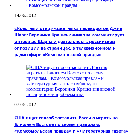
14.06.2012
«Крестный отец» «цветных» переворотов Джин
Шарп: Вероника Крашенинникова комментирует
интервью Шарпа и деятельность российской
оппозиции на страницах, в телевизионном и
радиоэфире «Комсомольской правды»
07.06.2012
США ищут способ заставить Россию играть на
Ближнем Востоке по своим правилам.
«Комсомольская правда» и «Литературная газета»