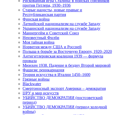
Рискованная игра Сталина: в поисках союзников
против Гитлера, 1930–1936
Старые нацисты, новые правые и
Республиканская партия
Финская война
Латвийский национализм на службе Западу
Украинский национализм на службе Западу
Маннергейм и Советский Союз
Неизвестный Филби
Моя тайная война
Норвегия между США и Россией
Польша в борьбе за Восточную Европу, 1920–2020
Антигитлеровская коалиция 1939 — формула
провала
Мюнхен 1938. Падение в бездну Второй мировой
Фашизм: реинкарнация
Теория искусства в Италии 1450–1600
Грязные войны
Blackwater
Смертоносный экспорт Америки – демократия
ЦРУ и мир искусств
УБИЙСТВО ДЕМОКРАТИИ (постсоветский
период)
УБИЙСТВО ДЕМОКРАТИИ (период холодной
войны)