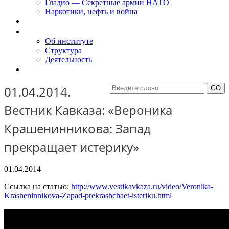
Гладио — Секретные армии НАТО
Наркотики, нефть и война
Доклады
Об Институте
Об институте
Структура
Деятельность
Контакты
01.04.2014.
Вестник Кавказа: «Вероника
Крашенинникова: Запад
прекращает истерику»
01.04.2014
Ссылка на статью:
http://www.vestikavkaza.ru/video/Veronika-
Krasheninnikova-Zapad-prekrashchaet-isteriku.html