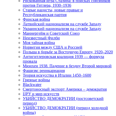
Рискованная игра Сталина: в поисках союзников
против Гитлера, 1930–1936
Старые нацисты, новые правые и
Республиканская партия
Финская война
Латвийский национализм на службе Западу
Украинский национализм на службе Западу
Маннергейм и Советский Союз
Неизвестный Филби
Моя тайная война
Норвегия между США и Россией
Польша в борьбе за Восточную Европу, 1920–2020
Антигитлеровская коалиция 1939 — формула
провала
Мюнхен 1938. Падение в бездну Второй мировой
Фашизм: реинкарнация
Теория искусства в Италии 1450–1600
Грязные войны
Blackwater
Смертоносный экспорт Америки – демократия
ЦРУ и мир искусств
УБИЙСТВО ДЕМОКРАТИИ (постсоветский
период)
УБИЙСТВО ДЕМОКРАТИИ (период холодной
войны)