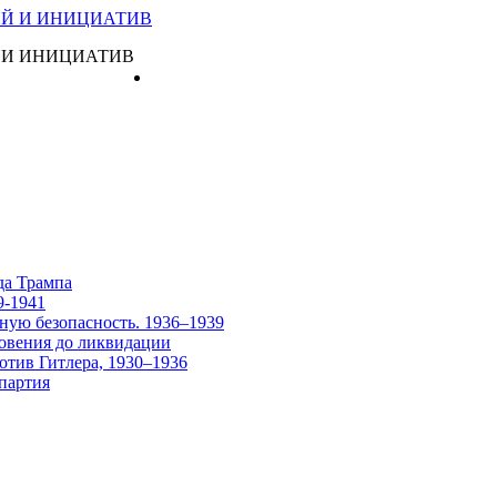
 И ИНИЦИАТИВ
Главная
да Трампа
9-1941
ную безопасность. 1936–1939
овения до ликвидации
отив Гитлера, 1930–1936
партия