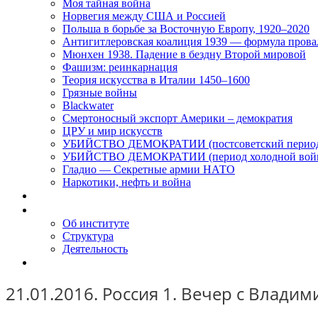
Моя тайная война
Норвегия между США и Россией
Польша в борьбе за Восточную Европу, 1920–2020
Антигитлеровская коалиция 1939 — формула прова
Мюнхен 1938. Падение в бездну Второй мировой
Фашизм: реинкарнация
Теория искусства в Италии 1450–1600
Грязные войны
Blackwater
Смертоносный экспорт Америки – демократия
ЦРУ и мир искусств
УБИЙСТВО ДЕМОКРАТИИ (постсоветский перио
УБИЙСТВО ДЕМОКРАТИИ (период холодной вой
Гладио — Секретные армии НАТО
Наркотики, нефть и война
Доклады
Об Институте
Об институте
Структура
Деятельность
Контакты
21.01.2016. Россия 1. Вечер с Влад