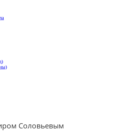
ла
д)
ны)
имиром Соловьевым