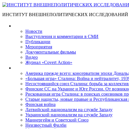
ИНСТИТУТ ВНЕШНЕПОЛИТИЧЕСКИХ ИССЛЕДОВАНИЙ
Материалы
Новости
Выступления и коммента­рии в СМИ
Публикации
Мероприятия
Документальные фильмы
Видео
Журнал «Covert Action»
Книги
Америка прежде всего: консерватизм эпохи Дональ
«Большая игра» Сталина: Война и нейтралитет, 193
Несостоявшийся союз Сталина: борьба за коллектив
Финские СС на Украине и Юге России. От возникн
Рискованная игра Сталина: в поисках союзников пр
Старые нацисты, новые правые и Республиканская 
Финская война
Латвийский национализм на службе Западу
Украинский национализм на службе Западу
Маннергейм и Советский Союз
Неизвестный Филби