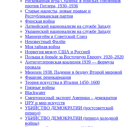
Рискованная игра Сталина: в поисках союзников
против Гитлера, 1930–1936
Старые нацисты, новые правые и
Республиканская партия
Финская война
Латвийский национализм на службе Западу
Украинский национализм на службе Западу
Маннергейм и Советский Союз
Неизвестный Филби
Моя тайная война
Норвегия между США и Россией
Польша в борьбе за Восточную Европу, 1920–2020
Антигитлеровская коалиция 1939 — формула
провала
Мюнхен 1938. Падение в бездну Второй мировой
Фашизм: реинкарнация
Теория искусства в Италии 1450–1600
Грязные войны
Blackwater
Смертоносный экспорт Америки – демократия
ЦРУ и мир искусств
УБИЙСТВО ДЕМОКРАТИИ (постсоветский
период)
УБИЙСТВО ДЕМОКРАТИИ (период холодной
войны)