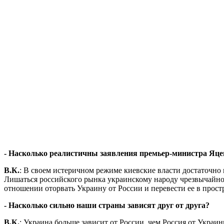
- Насколько реалистичны заявления премьер-министра Яц
В.К.
: В своем истеричном режиме киевские власти достаточно 
Лишаться российского рынка украинскому народу чрезвычайно 
отношении оторвать Украину от России и перевести ее в прост
- Насколько сильно наши страны зависят друг от друга?
В.К.
: Украина больше зависит от России, чем Россия от Украи