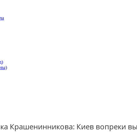
ла
д)
ны)
ика Крашенинникова: Киев вопреки вы