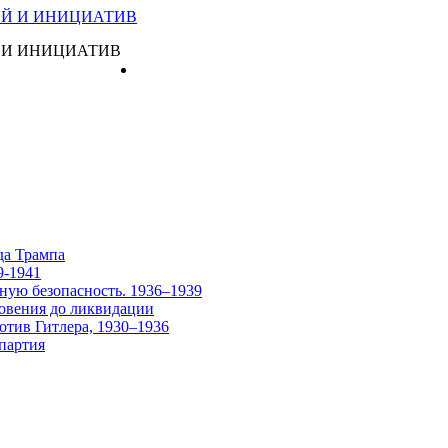
 И ИНИЦИАТИВ
Главная
да Трампа
9-1941
ную безопасность. 1936–1939
овения до ликвидации
отив Гитлера, 1930–1936
партия