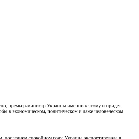
ятно, премьер-министр Украины именно к этому и придет.
обы в экономическом, политическом и даже человеческом
-м, последнем спокойном году, Украина экспортировала в