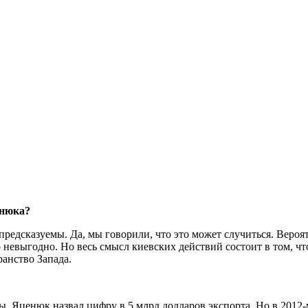
енюка?
предсказуемы. Да, мы говорили, что это может случиться. Веро
невыгодно. Но весь смысл киевских действий состоит в том, чт
ранство Запада.
ны. Яценюк назвал цифру в 5 млрд долларов экспорта. Но в 2012