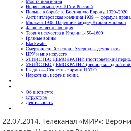
Моя тайная война
Норвегия между США и Россией
Польша в борьбе за Восточную Европу, 1920–2020
Антигитлеровская коалиция 1939 — формула прова
Мюнхен 1938. Падение в бездну Второй мировой
Фашизм: реинкарнация
Теория искусства в Италии 1450–1600
Грязные войны
Blackwater
Смертоносный экспорт Америки – демократия
ЦРУ и мир искусств
УБИЙСТВО ДЕМОКРАТИИ (постсоветский перио
УБИЙСТВО ДЕМОКРАТИИ (период холодной вой
Гладио — Секретные армии НАТО
Наркотики, нефть и война
Доклады
Об Институте
Об институте
Структура
Деятельность
Контакты
22.07.2014. Телеканал «МИР»: Верон