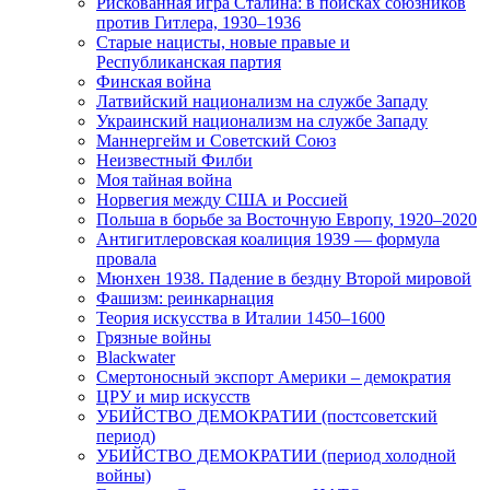
Рискованная игра Сталина: в поисках союзников
против Гитлера, 1930–1936
Старые нацисты, новые правые и
Республиканская партия
Финская война
Латвийский национализм на службе Западу
Украинский национализм на службе Западу
Маннергейм и Советский Союз
Неизвестный Филби
Моя тайная война
Норвегия между США и Россией
Польша в борьбе за Восточную Европу, 1920–2020
Антигитлеровская коалиция 1939 — формула
провала
Мюнхен 1938. Падение в бездну Второй мировой
Фашизм: реинкарнация
Теория искусства в Италии 1450–1600
Грязные войны
Blackwater
Смертоносный экспорт Америки – демократия
ЦРУ и мир искусств
УБИЙСТВО ДЕМОКРАТИИ (постсоветский
период)
УБИЙСТВО ДЕМОКРАТИИ (период холодной
войны)