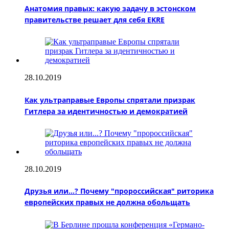
Анатомия правых: какую задачу в эстонском
правительстве решает для себя EKRE
28.10.2019
Как ультраправые Европы спрятали призрак
Гитлера за идентичностью и демократией
28.10.2019
Друзья или...? Почему "пророссийская" риторика
европейских правых не должна обольщать