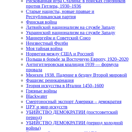
Рискованная игра Сталина: в поисках союзников
против Гитлера, 1930–1936
Старые нацисты, новые правые и
Республиканская партия
Финская война
Латвийский национализм на службе Западу
Украинский национализм на службе Западу
Маннергейм и Советский Союз
Неизвестный Филби
Моя тайная война
Норвегия между США и Россией
Польша в борьбе за Восточную Европу, 1920–2020
Антигитлеровская коалиция 1939 — формула
провала
Мюнхен 1938. Падение в бездну Второй мировой
Фашизм: реинкарнация
Теория искусства в Италии 1450–1600
Грязные войны
Blackwater
Смертоносный экспорт Америки – демократия
ЦРУ и мир искусств
УБИЙСТВО ДЕМОКРАТИИ (постсоветский
период)
УБИЙСТВО ДЕМОКРАТИИ (период холодной
войны)