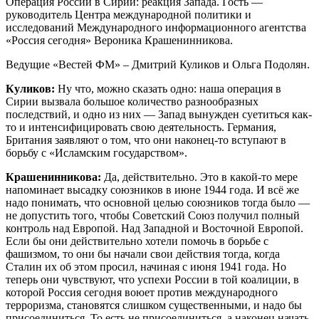
Операция России в Сирии: реакция Запада. Гость —
руководитель Центра международной политики и
исследований Международного информационного агентства
«Россия сегодня» Вероника Крашенинникова.
Ведущие «Вестей ФМ» – Дмитрий Куликов и Ольга Подолян.
Куликов:
Ну что, можно сказать одно: наша операция в
Сирии вызвала большое количество разнообразных
последствий, и одно из них — Запад вынужден суетиться как-
то и интенсифицировать свою деятельность. Германия,
Британия заявляют о том, что они наконец-то вступают в
борьбу с «Исламским государством».
Крашенинникова:
Да, действительно. Это в какой-то мере
напоминает высадку союзников в июне 1944 года. И всё же
надо понимать, что основной целью союзников тогда было —
не допустить того, чтобы Советский Союз получил полный
контроль над Европой. Над Западной и Восточной Европой.
Если бы они действительно хотели помочь в борьбе с
фашизмом, то они бы начали свои действия тогда, когда
Сталин их об этом просил, начиная с июня 1941 года. Но
теперь они чувствуют, что успехи России в той коалиции, в
которой Россия сегодня воюет против международного
терроризма, становятся слишком существенными, и надо бы
присоединиться. То есть не присоединиться, а наконец начать