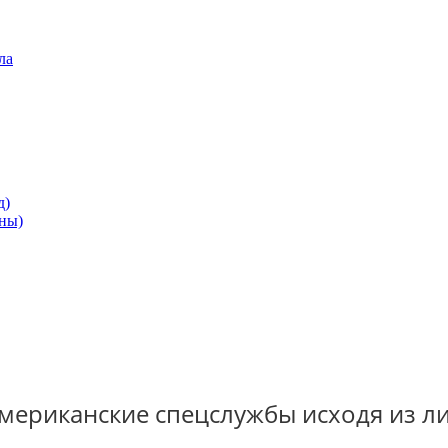
ла
д)
ны)
американские спецслужбы исходя из л