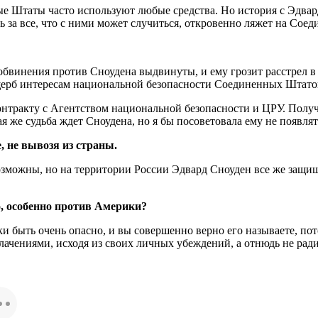
е Штаты часто используют любые средства. Но история с Эдвар
ь за все, что с ними может случиться, откровенно ляжет на Сое
бвинения против Сноудена выдвинуты, и ему грозит расстрел в 
ерб интересам национальной безопасности Соединенных Штатов,
онтракту с Агентством национальной безопасности и ЦРУ. Получа
я же судьба ждет Сноудена, но я бы посоветовала ему не появля
, не вывозя из страны.
ожны, но на территории России Эдвард Сноуден все же защищен.
о, особенно против Америки?
и быть очень опасно, и вы совершенно верно его называете, пот
блачениями, исходя из своих личных убеждений, а отнюдь не рад