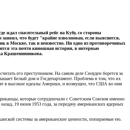
е ждал спасительный рейс на Кубу, со стороны
аявил, что будет "крайне взволнован, если выяснится,
к в Москве, так и неизвестно. Ни одно из противоречивых
чится эта почти киношная история, в интервью
ка Крашенинникова.
итать его преступником. На самом деле Сноуден борется за
лашает Белый дом и Госдепартамент. Проблема в том, что их
ерят в высокие идеалы Америки, и возмущен, что США во имя
американцы, которые сотрудничали с Советским Союзом именно
назад, 19 июня 1953 года, за передачу американских ядерных
анской системы за американские ценности, попираемые ею.