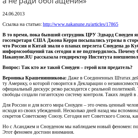
а не ради обогащения»
24.06.2013
Ссылка на статью:
http://www.nakanune.ru/articles/17865
В то время, пока бывший сотрудник ЦРУ Эдвард Сноуден як
госсекретаря США Джона Керри посыпались угрозы в сторон
что Россия и Китай знали о планах перелета Сноудена до К
информсообщений так сегодня и не подтвердилось. Почему 
Накануне.RU рассказала гендиректор Института внешнеп
Вопрос: Так кто же такой Сноуден – герой или предатель?
Вероника Крашенинникова:
Даже в Соединенных Штатах дейс
ту Америку, о которой говорится в Декларации о независимост
официальный дискурс резко расходится с реальной политикой. 
свободы создали гигантскую систему контроля. Таких людей в 
Для России и для всего мира Сноуден – это очень ценный чел
исходя из своих убеждений. Несколько дней назад мы вспомина
секретов Советскому Союзу. Сегодня нет Советского Союза, к
Но с Асанджем и Сноуденом мы наблюдаем новый феномен: поя
Этот феномен достоин внимания.