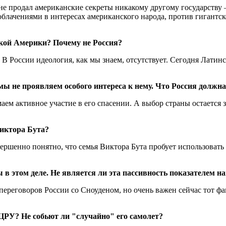
не продал американские секреты никакому другому государству –
облачениями в интересах американского народа, против гигантс
ской Америки? Почему не Россия?
 В России идеология, как мы знаем, отсутствует. Сегодня Латин
 мы не проявляем особого интереса к нему.
Что Россия должна
ем активное участие в его спасении. А выбор страны остается за
Виктора Бута?
вершенно понятно, что семья Виктора Бута пробует использоват
ны в этом деле. Не является ли эта пассивность показателем
переговоров России со Сноуденом, но очень важен сейчас тот ф
 ЦРУ? Не собьют ли "случайно" его самолет?