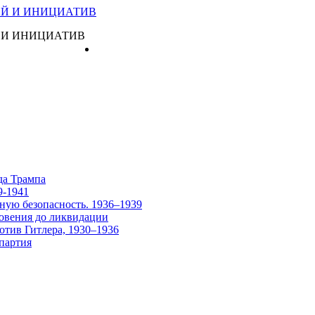
 И ИНИЦИАТИВ
Главная
да Трампа
9-1941
ную безопасность. 1936–1939
овения до ликвидации
отив Гитлера, 1930–1936
партия