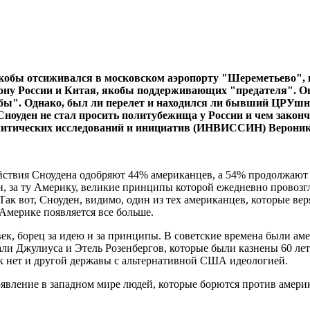
обы отсиживался в московском аэропорту "Шереметьево", гд
у России и Китая, якобы поддерживающих "предателя". Он з
убы". Однако, был ли перелет и находился ли бывший ЦРУшни
Сноуден не стал просить политубежища у России и чем закон
олитических исследований и инициатив (ИНВИССИН) Верони
твия Сноудена одобряют 44% американцев, а 54% продолжают сч
и, за ту Америку, великие принципы которой ежедневно провозг
Так вот, Сноуден, видимо, один из тех американцев, которые в
Америке появляется все больше.
овек, борец за идею и за принципы. В советские времена были 
ли Джулиуса и Этель Розенбергов, которые были казнены 60 лет 
ак нет и другой державы с альтернативной США идеологией.
вление в западном мире людей, которые борются против америк