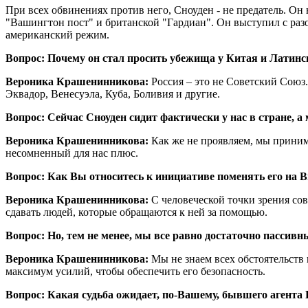
При всех обвинениях против него, Сноуден - не предатель. Он 
"Вашингтон пост" и британской "Гардиан". Он выступил с раз
американский режим.
Вопрос: Почему он стал просить убежища у Китая и Латин
Вероника Крашенинникова:
Россия – это не Советский Союз.
Эквадор, Венесуэла, Куба, Боливия и другие.
Вопрос: Сейчас Сноуден сидит фактически у нас в стране, а
Вероника Крашенинникова:
Как же не проявляем, мы принима
несомненный для нас плюс.
Вопрос: Как Вы относитесь к инициативе поменять его на 
Вероника Крашенинникова:
С человеческой точки зрения со
сдавать людей, которые обращаются к ней за помощью.
Вопрос: Но, тем не менее, мы все равно достаточно пассив
Вероника Крашенинникова:
Мы не знаем всех обстоятельств 
максимум усилий, чтобы обеспечить его безопасность.
Вопрос: Какая судьба ожидает, по-Вашему, бывшего агента