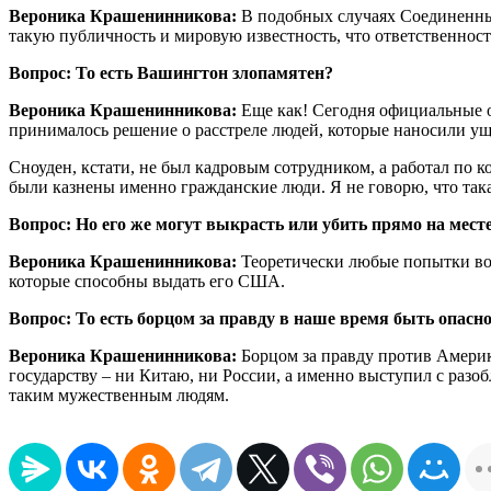
Вероника Крашенинникова:
В подобных случаях Соединенны
такую публичность и мировую известность, что ответственност
Вопрос: То есть Вашингтон злопамятен?
Вероника Крашенинникова:
Еще как! Сегодня официальные о
принималось решение о расстреле людей, которые наносили ущ
Сноуден, кстати, не был кадровым сотрудником, а работал по к
были казнены именно гражданские люди. Я не говорю, что така
Вопрос: Но его же могут выкрасть или убить прямо на месте
Вероника Крашенинникова:
Теоретически любые попытки возм
которые способны выдать его США.
Вопрос: То есть борцом за правду в наше время быть опасн
Вероника Крашенинникова:
Борцом за правду против Америк
государству – ни Китаю, ни России, а именно выступил с разо
таким мужественным людям.