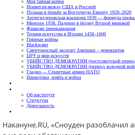
Моя тайная война
Норвегия между США и Россией
Польша в борьбе за Восточную Европу, 1920–2020
Антигитлеровская коалиция 1939 — формула прова
Мюнхен 1938. Падение в бездну Второй мировой
Фашизм: реинкарнация
Теория искусства в Италии 1450–1600
Грязные войны
Blackwater
Смертоносный экспорт Америки – демократия
ЦРУ и мир искусств
УБИЙСТВО ДЕМОКРАТИИ (постсоветский перио
УБИЙСТВО ДЕМОКРАТИИ (период холодной вой
Гладио — Секретные армии НАТО
Наркотики, нефть и война
Доклады
Об Институте
Об институте
Структура
Деятельность
Контакты
Накануне.RU, «Сноуден разоблачил 