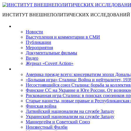
ИНСТИТУТ ВНЕШНЕПОЛИТИЧЕСКИХ ИССЛЕДОВАНИЙ
Материалы
Новости
Выступления и коммента­рии в СМИ
Публикации
Мероприятия
Документальные фильмы
Видео
Журнал «Covert Action»
Книги
Америка прежде всего: консерватизм эпохи Дональ
«Большая игра» Сталина: Война и нейтралитет, 193
Несостоявшийся союз Сталина: борьба за коллектив
Финские СС на Украине и Юге России. От возникн
Рискованная игра Сталина: в поисках союзников пр
Старые нацисты, новые правые и Республиканская 
Финская война
Латвийский национализм на службе Западу
Украинский национализм на службе Западу
Маннергейм и Советский Союз
Неизвестный Филби