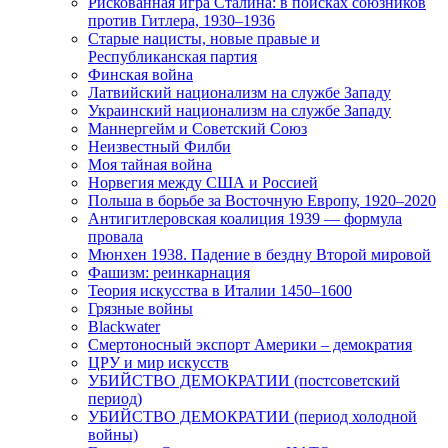
Рискованная игра Сталина: в поисках союзников
против Гитлера, 1930–1936
Старые нацисты, новые правые и
Республиканская партия
Финская война
Латвийский национализм на службе Западу
Украинский национализм на службе Западу
Маннергейм и Советский Союз
Неизвестный Филби
Моя тайная война
Норвегия между США и Россией
Польша в борьбе за Восточную Европу, 1920–2020
Антигитлеровская коалиция 1939 — формула
провала
Мюнхен 1938. Падение в бездну Второй мировой
Фашизм: реинкарнация
Теория искусства в Италии 1450–1600
Грязные войны
Blackwater
Смертоносный экспорт Америки – демократия
ЦРУ и мир искусств
УБИЙСТВО ДЕМОКРАТИИ (постсоветский
период)
УБИЙСТВО ДЕМОКРАТИИ (период холодной
войны)