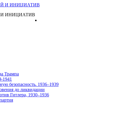
 И ИНИЦИАТИВ
Главная
да Трампа
9-1941
ную безопасность. 1936–1939
овения до ликвидации
отив Гитлера, 1930–1936
партия