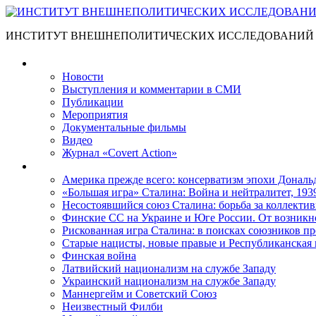
ИНСТИТУТ ВНЕШНЕПОЛИТИЧЕСКИХ ИССЛЕДОВАНИЙ
Материалы
Новости
Выступления и коммента­рии в СМИ
Публикации
Мероприятия
Документальные фильмы
Видео
Журнал «Covert Action»
Книги
Америка прежде всего: консерватизм эпохи Дональ
«Большая игра» Сталина: Война и нейтралитет, 193
Несостоявшийся союз Сталина: борьба за коллектив
Финские СС на Украине и Юге России. От возникн
Рискованная игра Сталина: в поисках союзников пр
Старые нацисты, новые правые и Республиканская 
Финская война
Латвийский национализм на службе Западу
Украинский национализм на службе Западу
Маннергейм и Советский Союз
Неизвестный Филби