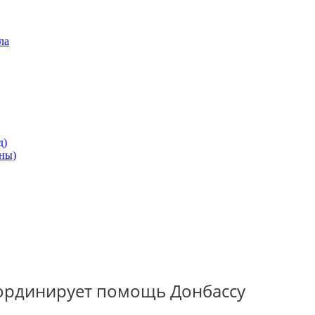
ла
д)
ны)
координирует помощь Донбассу