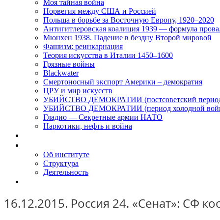
Моя тайная война
Норвегия между США и Россией
Польша в борьбе за Восточную Европу, 1920–2020
Антигитлеровская коалиция 1939 — формула прова
Мюнхен 1938. Падение в бездну Второй мировой
Фашизм: реинкарнация
Теория искусства в Италии 1450–1600
Грязные войны
Blackwater
Смертоносный экспорт Америки – демократия
ЦРУ и мир искусств
УБИЙСТВО ДЕМОКРАТИИ (постсоветский перио
УБИЙСТВО ДЕМОКРАТИИ (период холодной вой
Гладио — Секретные армии НАТО
Наркотики, нефть и война
Доклады
Об Институте
Об институте
Структура
Деятельность
Контакты
16.12.2015. Россия 24. «Сенат»: СФ 