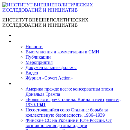
ИНСТИТУТ ВНЕШНЕПОЛИТИЧЕСКИХ
ИССЛЕДОВАНИЙ И ИНИЦИАТИВ
Главная
Материалы
Новости
Выступления и коммента­рии в СМИ
Публикации
Мероприятия
Документальные фильмы
Видео
Журнал «Covert Action»
Книги
Америка прежде всего: консерватизм эпохи
Дональда Трампа
«Большая игра» Сталина: Война и нейтралитет,
1939-1941
Несостоявшийся союз Сталина: борьба за
коллективную безопасность. 1936–1939
Финские СС на Украине и Юге России. От
возникновения до ликвидации