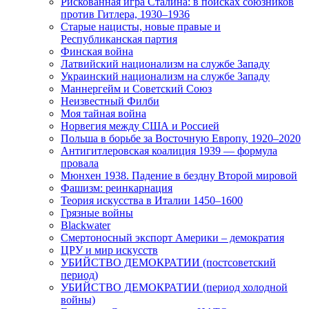
Рискованная игра Сталина: в поисках союзников
против Гитлера, 1930–1936
Старые нацисты, новые правые и
Республиканская партия
Финская война
Латвийский национализм на службе Западу
Украинский национализм на службе Западу
Маннергейм и Советский Союз
Неизвестный Филби
Моя тайная война
Норвегия между США и Россией
Польша в борьбе за Восточную Европу, 1920–2020
Антигитлеровская коалиция 1939 — формула
провала
Мюнхен 1938. Падение в бездну Второй мировой
Фашизм: реинкарнация
Теория искусства в Италии 1450–1600
Грязные войны
Blackwater
Смертоносный экспорт Америки – демократия
ЦРУ и мир искусств
УБИЙСТВО ДЕМОКРАТИИ (постсоветский
период)
УБИЙСТВО ДЕМОКРАТИИ (период холодной
войны)