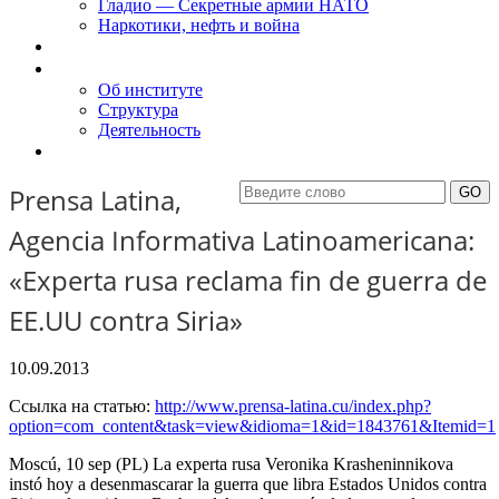
Гладио — Секретные армии НАТО
Наркотики, нефть и война
Доклады
Об Институте
Об институте
Структура
Деятельность
Контакты
Prensa Latina,
Agencia Informativa Latinoamericana:
«Experta rusa reclama fin de guerra de
EE.UU contra Siria»
10.09.2013
Ссылка на статью:
http://www.prensa-latina.cu/index.php?
option=com_content&task=view&idioma=1&id=1843761&Itemid=1
Moscú, 10 sep (PL) La experta rusa Veronika Krasheninnikova
instó hoy a desenmascarar la guerra que libra Estados Unidos contra