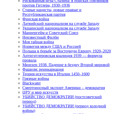
Рискованная игра Сталина: в поисках союзников
против Гитлера, 1930–1936
Старые нацисты, новые правые и
Республиканская партия
Финская война
Латвийский национализм на службе Западу
Украинский национализм на службе Западу
Маннергейм и Советский Союз
Неизвестный Филби
Моя тайная война
Норвегия между США и Россией
Польша в борьбе за Восточную Европу, 1920–2020
Антигитлеровская коалиция 1939 — формула
провала
Мюнхен 1938. Падение в бездну Второй мировой
Фашизм: реинкарнация
Теория искусства в Италии 1450–1600
Грязные войны
Blackwater
Смертоносный экспорт Америки – демократия
ЦРУ и мир искусств
УБИЙСТВО ДЕМОКРАТИИ (постсоветский
период)
УБИЙСТВО ДЕМОКРАТИИ (период холодной
войны)