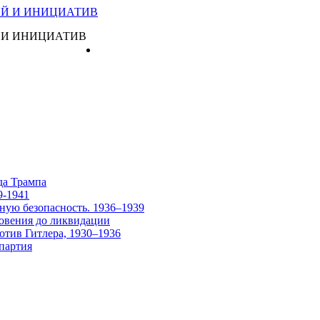
 И ИНИЦИАТИВ
Главная
да Трампа
9-1941
ную безопасность. 1936–1939
овения до ликвидации
отив Гитлера, 1930–1936
партия