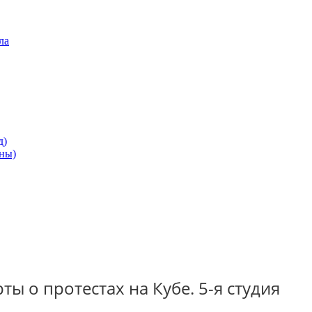
ла
д)
ны)
ы о протестах на Кубе. 5-я студия