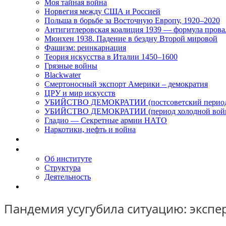
Моя тайная война
Норвегия между США и Россией
Польша в борьбе за Восточную Европу, 1920–2020
Антигитлеровская коалиция 1939 — формула прова
Мюнхен 1938. Падение в бездну Второй мировой
Фашизм: реинкарнация
Теория искусства в Италии 1450–1600
Грязные войны
Blackwater
Смертоносный экспорт Америки – демократия
ЦРУ и мир искусств
УБИЙСТВО ДЕМОКРАТИИ (постсоветский перио
УБИЙСТВО ДЕМОКРАТИИ (период холодной вой
Гладио — Секретные армии НАТО
Наркотики, нефть и война
Доклады
Об Институте
Об институте
Структура
Деятельность
Контакты
Пандемия усугубила ситуацию: эксперт