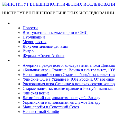
ИНСТИТУТ ВНЕШНЕПОЛИТИЧЕСКИХ ИССЛЕДОВАНИЙ
Материалы
Новости
Выступления и коммента­рии в СМИ
Публикации
Мероприятия
Документальные фильмы
Видео
Журнал «Covert Action»
Книги
Америка прежде всего: консерватизм эпохи Дональ
«Большая игра» Сталина: Война и нейтралитет, 193
Несостоявшийся союз Сталина: борьба за коллектив
Финские СС на Украине и Юге России. От возникн
Рискованная игра Сталина: в поисках союзников пр
Старые нацисты, новые правые и Республиканская 
Финская война
Латвийский национализм на службе Западу
Украинский национализм на службе Западу
Маннергейм и Советский Союз
Неизвестный Филби