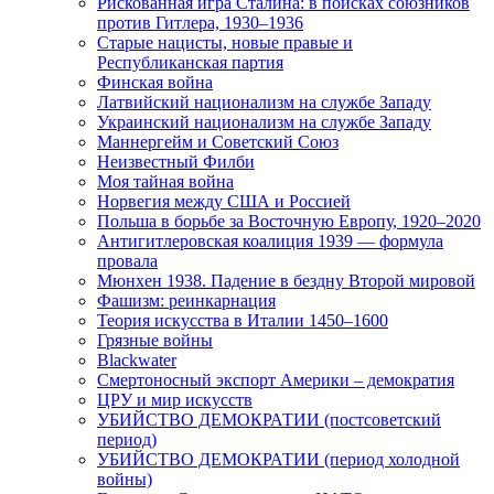
Рискованная игра Сталина: в поисках союзников
против Гитлера, 1930–1936
Старые нацисты, новые правые и
Республиканская партия
Финская война
Латвийский национализм на службе Западу
Украинский национализм на службе Западу
Маннергейм и Советский Союз
Неизвестный Филби
Моя тайная война
Норвегия между США и Россией
Польша в борьбе за Восточную Европу, 1920–2020
Антигитлеровская коалиция 1939 — формула
провала
Мюнхен 1938. Падение в бездну Второй мировой
Фашизм: реинкарнация
Теория искусства в Италии 1450–1600
Грязные войны
Blackwater
Смертоносный экспорт Америки – демократия
ЦРУ и мир искусств
УБИЙСТВО ДЕМОКРАТИИ (постсоветский
период)
УБИЙСТВО ДЕМОКРАТИИ (период холодной
войны)