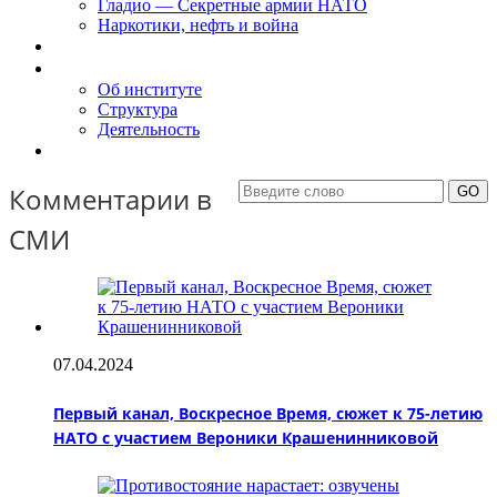
Гладио — Секретные армии НАТО
Наркотики, нефть и война
Доклады
Об Институте
Об институте
Структура
Деятельность
Контакты
Комментарии в
СМИ
07.04.2024
Первый канал, Воскресное Время, сюжет к 75-летию
НАТО с участием Вероники Крашенинниковой