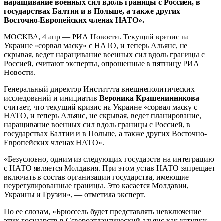
наращивание военных сил вдоль границы с Россией, в
государствах Балтии и в Польше, а также других
Восточно-Европейских членах НАТО».
МОСКВА, 4 апр — РИА Новости. Текущий кризис на
Украине «сорвал маску» с НАТО, и теперь Альянс, не
скрывая, ведет наращивание военных сил вдоль границы с
Россией, считают эксперты, опрошенные в пятницу РИА
Новости.
Генеральный директор Института внешнеполитических
исследований и инициатив
Вероника Крашенинникова
считает, что текущий кризис на Украине «сорвал маску с
НАТО, и теперь Альянс, не скрывая, ведет планирование,
наращивание военных сил вдоль границы с Россией, в
государствах Балтии и в Польше, а также других Восточно-
Европейских членах НАТО».
«Безусловно, одним из следующих государств на интеграцию
с НАТО является Молдавия. При этом устав НАТО запрещает
включать в состав организации государства, имеющие
неурегулированные границы. Это касается Молдавии,
Украины и Грузии», — отметила эксперт.
По ее словам, «Брюссель будет представлять невключение
этих государств в Североатлантический альянс как уступку