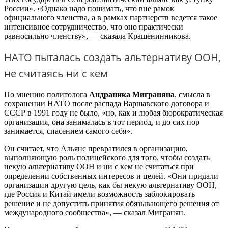
России». «Однако надо понимать, что вне рамок
официального членства, а в рамках партнерств ведется такое
интенсивное сотрудничество, что оно практически
равносильно членству», — сказала Крашенинникова.
НАТО пыталась создать альтернативу ООН,
не считаясь ни с кем
По мнению политолога
Андраника Миграняна
, смысла в
сохранении НАТО после распада Варшавского договора и
СССР в 1991 году не было, «но, как и любая бюрократическая
организация, она занималась в тот период, и до сих пор
занимается, спасением самого себя».
Он считает, что Альянс превратился в организацию,
выполняющую роль полицейского для того, чтобы создать
некую альтернативу ООН и ни с кем не считаться при
определении собственных интересов и целей. «Они придали
организации другую цель, как бы некую альтернативу ООН,
где Россия и Китай имели возможность заблокировать
решение и не допустить принятия обязывающего решения от
международного сообщества», — сказал Мигранян.