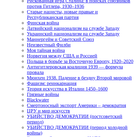
Рискованная игра Сталина: в поисках союзников
против Гитлера, 1930–1936
Старые нацисты, новые правые и
Республиканская партия
Финская война
Латвийский национализм на службе Западу
Украинский национализм на службе Западу
Маннергейм и Советский Союз
Неизвестный Филби
Моя тайная война
Норвегия между США и Россией
Польша в борьбе за Восточную Европу, 1920–2020
Антигитлеровская коалиция 1939 — формула
провала
Мюнхен 1938. Падение в бездну Второй мировой
Фашизм: реинкарнация
Теория искусства в Италии 1450–1600
Грязные войны
Blackwater
Смертоносный экспорт Америки – демократия
ЦРУ и мир искусств
УБИЙСТВО ДЕМОКРАТИИ (постсоветский
период)
УБИЙСТВО ДЕМОКРАТИИ (период холодной
войны)