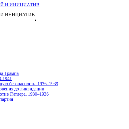
 И ИНИЦИАТИВ
Главная
да Трампа
9-1941
ную безопасность. 1936–1939
овения до ликвидации
отив Гитлера, 1930–1936
партия