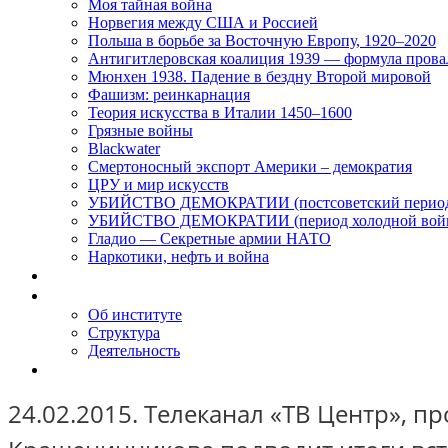
Моя тайная война
Норвегия между США и Россией
Польша в борьбе за Восточную Европу, 1920–2020
Антигитлеровская коалиция 1939 — формула прова
Мюнхен 1938. Падение в бездну Второй мировой
Фашизм: реинкарнация
Теория искусства в Италии 1450–1600
Грязные войны
Blackwater
Смертоносный экспорт Америки – демократия
ЦРУ и мир искусств
УБИЙСТВО ДЕМОКРАТИИ (постсоветский перио
УБИЙСТВО ДЕМОКРАТИИ (период холодной вой
Гладио — Секретные армии НАТО
Наркотики, нефть и война
Доклады
Об Институте
Об институте
Структура
Деятельность
Контакты
24.02.2015. Телеканал «ТВ Центр», п