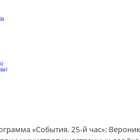
ла
д)
ны)
рограмма «События. 25-й час»: Верони