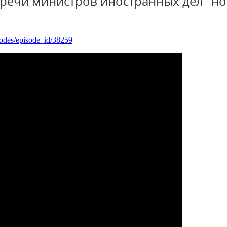
речи министров иностранных дел "но
sodes/episode_id/38259