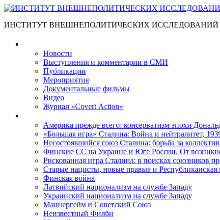
ИНСТИТУТ ВНЕШНЕПОЛИТИЧЕСКИХ ИССЛЕДОВАНИЙ
Материалы
Новости
Выступления и коммента­рии в СМИ
Публикации
Мероприятия
Документальные фильмы
Видео
Журнал «Covert Action»
Книги
Америка прежде всего: консерватизм эпохи Дональ
«Большая игра» Сталина: Война и нейтралитет, 193
Несостоявшийся союз Сталина: борьба за коллектив
Финские СС на Украине и Юге России. От возникн
Рискованная игра Сталина: в поисках союзников пр
Старые нацисты, новые правые и Республиканская 
Финская война
Латвийский национализм на службе Западу
Украинский национализм на службе Западу
Маннергейм и Советский Союз
Неизвестный Филби