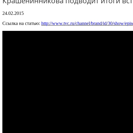
Крашенинникова подводит итоги вст
24.02.2015
Ссылка на статью:
http://www.tvc.ru/channel/brand/id/30/show/epi