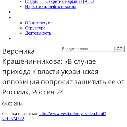
Гладио — Секретные армии НАТО
Наркотики, нефть и война
Доклады
Об Институте
Об институте
Структура
Деятельность
Контакты
Вероника
Крашенинникова: «В случае
прихода к власти украинская
оппозиция попросит защитить ее от
России», Россия 24
04.02.2014
Ссылка на статью:
http://www.vesti.ru/only_video.html?
vid=574322