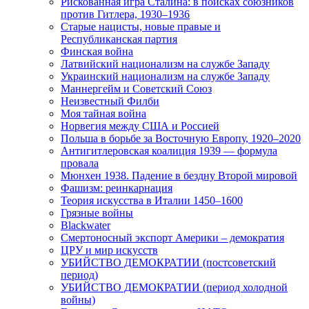
Рискованная игра Сталина: в поисках союзников
против Гитлера, 1930–1936
Старые нацисты, новые правые и
Республиканская партия
Финская война
Латвийский национализм на службе Западу
Украинский национализм на службе Западу
Маннергейм и Советский Союз
Неизвестный Филби
Моя тайная война
Норвегия между США и Россией
Польша в борьбе за Восточную Европу, 1920–2020
Антигитлеровская коалиция 1939 — формула
провала
Мюнхен 1938. Падение в бездну Второй мировой
Фашизм: реинкарнация
Теория искусства в Италии 1450–1600
Грязные войны
Blackwater
Смертоносный экспорт Америки – демократия
ЦРУ и мир искусств
УБИЙСТВО ДЕМОКРАТИИ (постсоветский
период)
УБИЙСТВО ДЕМОКРАТИИ (период холодной
войны)