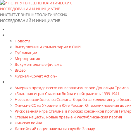
ИНСТИТУТ ВНЕШНЕПОЛИТИЧЕСКИХ
ИССЛЕДОВАНИЙ И ИНИЦИАТИВ
Главная
Материалы
Новости
Выступления и коммента­рии в СМИ
Публикации
Мероприятия
Документальные фильмы
Видео
Журнал «Covert Action»
Книги
Америка прежде всего: консерватизм эпохи Дональда Трампа
«Большая игра» Сталина: Война и нейтралитет, 1939-1941
Несостоявшийся союз Сталина: борьба за коллективную безопа
Финские СС на Украине и Юге России. От возникновения до л
Рискованная игра Сталина: в поисках союзников против Гитлер
Старые нацисты, новые правые и Республиканская партия
Финская война
Латвийский национализм на службе Западу