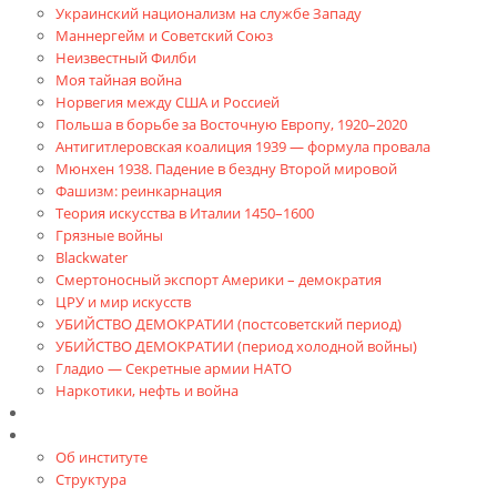
Украинский национализм на службе Западу
Маннергейм и Советский Союз
Неизвестный Филби
Моя тайная война
Норвегия между США и Россией
Польша в борьбе за Восточную Европу, 1920–2020
Антигитлеровская коалиция 1939 — формула провала
Мюнхен 1938. Падение в бездну Второй мировой
Фашизм: реинкарнация
Теория искусства в Италии 1450–1600
Грязные войны
Blackwater
Смертоносный экспорт Америки – демократия
ЦРУ и мир искусств
УБИЙСТВО ДЕМОКРАТИИ (постсоветский период)
УБИЙСТВО ДЕМОКРАТИИ (период холодной войны)
Гладио — Секретные армии НАТО
Наркотики, нефть и война
Доклады
Об Институте
Об институте
Структура