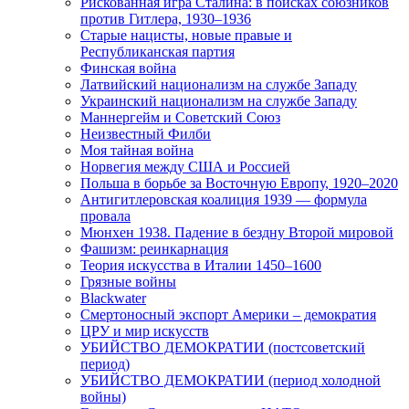
Рискованная игра Сталина: в поисках союзников
против Гитлера, 1930–1936
Старые нацисты, новые правые и
Республиканская партия
Финская война
Латвийский национализм на службе Западу
Украинский национализм на службе Западу
Маннергейм и Советский Союз
Неизвестный Филби
Моя тайная война
Норвегия между США и Россией
Польша в борьбе за Восточную Европу, 1920–2020
Антигитлеровская коалиция 1939 — формула
провала
Мюнхен 1938. Падение в бездну Второй мировой
Фашизм: реинкарнация
Теория искусства в Италии 1450–1600
Грязные войны
Blackwater
Смертоносный экспорт Америки – демократия
ЦРУ и мир искусств
УБИЙСТВО ДЕМОКРАТИИ (постсоветский
период)
УБИЙСТВО ДЕМОКРАТИИ (период холодной
войны)