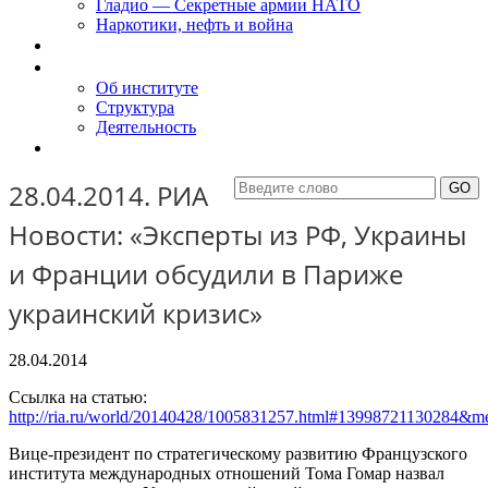
Гладио — Секретные армии НАТО
Наркотики, нефть и война
Доклады
Об Институте
Об институте
Структура
Деятельность
Контакты
28.04.2014. РИА
Новости: «Эксперты из РФ, Украины
и Франции обсудили в Париже
украинский кризис»
28.04.2014
Ссылка на статью:
http://ria.ru/world/20140428/1005831257.html#13998721130284&me
Вице-президент по стратегическому развитию Французского
института международных отношений Тома Гомар назвал