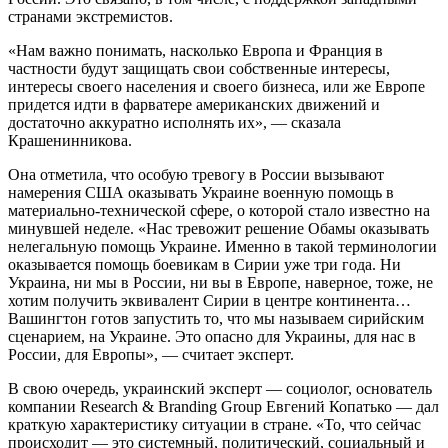
странами экстремистов.
«Нам важно понимать, насколько Европа и Франция в
частности будут защищать свои собственные интересы,
интересы своего населения и своего бизнеса, или же Европе
придется идти в фарватере американских движений и
достаточно аккуратно исполнять их», — сказала
Крашенинникова.
Она отметила, что особую тревогу в России вызывают
намерения США оказывать Украине военную помощь в
материально-технической сфере, о которой стало известно на
минувшей неделе. «Нас тревожит решение Обамы оказывать
нелегальную помощь Украине. Именно в такой терминологии
оказывается помощь боевикам в Сирии уже три года. Ни
Украина, ни мы в России, ни вы в Европе, наверное, тоже, не
хотим получить эквивалент Сирии в центре континента…
Вашингтон готов запустить то, что мы называем сирийским
сценарием, на Украине. Это опасно для Украины, для нас в
России, для Европы», — считает эксперт.
В свою очередь, украинский эксперт — социолог, основатель
компании Research & Branding Group Евгений Копатько — дал
краткую характеристику ситуации в стране. «То, что сейчас
происходит — это системный, политический, социальный и