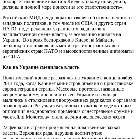
поощряет нынешние власти в Киеве к такому поведению,
должны в полной мере понести за это ответственность».
Российский МИД неоднократно заявлял об ответственности
западных политиков, в том числе из США и других стран
НАТО, подстрекавших украинских радикалов к
насильственной смене власти, за эскалацию кризиса на
Украине. Во время беспорядков в Киеве на Майдане
неоднократно появлялись министры иностранных дел
европейских стран НАТО и высокопоставленные дипломаты
из США.
Как на Украине сменилась власть
Политический кризис разразился на Украине в конце ноября
2013 года, когда Кабинет министров объявил о приостановке
евроинтеграции страны. Массовые протесты, названные
«евромайданом», прошли по всей Украине и в январе
вылились в столкновения вооруженных радикалов с органами
правопорядка. Результатом уличных схваток, в ходе которых
оппозиция неоднократно применяла огнестрельное оружие и
«коктейли Молотова», стали десятки человеческих жертв.
22 февраля в стране произошел насильственный захват
власти. Верховная рада, нарушив достигнутые
договоренности между президентом Виктором Януковичем и