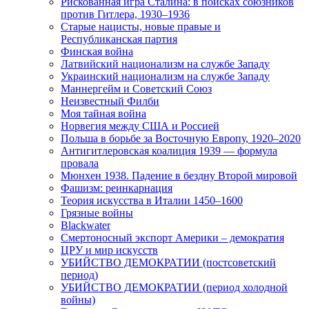
Рискованная игра Сталина: в поисках союзников
против Гитлера, 1930–1936
Старые нацисты, новые правые и
Республиканская партия
Финская война
Латвийский национализм на службе Западу
Украинский национализм на службе Западу
Маннергейм и Советский Союз
Неизвестный Филби
Моя тайная война
Норвегия между США и Россией
Польша в борьбе за Восточную Европу, 1920–2020
Антигитлеровская коалиция 1939 — формула
провала
Мюнхен 1938. Падение в бездну Второй мировой
Фашизм: реинкарнация
Теория искусства в Италии 1450–1600
Грязные войны
Blackwater
Смертоносный экспорт Америки – демократия
ЦРУ и мир искусств
УБИЙСТВО ДЕМОКРАТИИ (постсоветский
период)
УБИЙСТВО ДЕМОКРАТИИ (период холодной
войны)