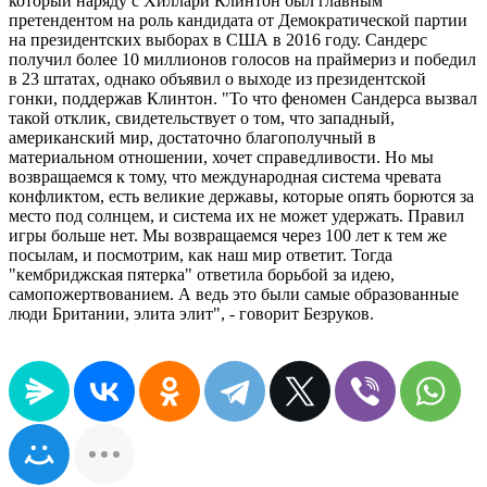
который наряду с Хиллари Клинтон был главным
претендентом на роль кандидата от Демократической партии
на президентских выборах в США в 2016 году. Сандерс
получил более 10 миллионов голосов на праймериз и победил
в 23 штатах, однако объявил о выходе из президентской
гонки, поддержав Клинтон. "То что феномен Сандерса вызвал
такой отклик, свидетельствует о том, что западный,
американский мир, достаточно благополучный в
материальном отношении, хочет справедливости. Но мы
возвращаемся к тому, что международная система чревата
конфликтом, есть великие державы, которые опять борются за
место под солнцем, и система их не может удержать. Правил
игры больше нет. Мы возвращаемся через 100 лет к тем же
посылам, и посмотрим, как наш мир ответит. Тогда
"кембриджская пятерка" ответила борьбой за идею,
самопожертвованием. А ведь это были самые образованные
люди Британии, элита элит", - говорит Безруков.