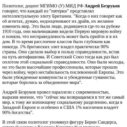
Политолог, доцент МГИМО (У) МИД РФ
Андрей Безруков
говорит, что каждый из "пятерки" представлял
интеллектуальную элиту Британии. "Когда о них говорят как
об агентах, думаю, недооценивают их драйв, их желание
изменить мир. Это были люди, родившееся где-то на рубеже
1910 года, они мальчишками видели Первую мировую войну
и поняли, что несправедливость может быть прийти и в их
дом. В то время расслоение классов было глубоким как
никогда. 1% британских элит владел практически 90%
страны. Они сделали выбор в пользу справедливости, встав
на путь антифашизма. И Советский Союз тогда как раз был
оплотом этой социальной справедливости. Они были молоды,
но это были высочайшие профессионалы, которые прошли
через войну, через нестабильность послевоенной Европы. Это
были убежденные коммунисты и убежденные гуманисты,
которые боролись за объединение мира".
Андрей Безруков провел параллели с современностью,
выразив мнение, что "сейчас мы возвращаемся в тот же самый
мир, к тому же вопиющему социальному разделению, когда в
Западной Европе и особенно в США 1% населения владеет
90% богатства".
В этой связи политолог упомянул фигуру Берни Сандерса,