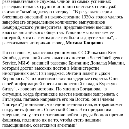
разведывательные службы. Одной из самых успешных
разведывательных групп в истории советских спецслужб
считают "кембриджскую пятерку". "В результате серии
блестящих операций в начале-середине 1930-х годов удалось
завербовать определенное количество выпускников
Кембриджского университета, представителей высших
классов английского общества. Условно мы называем ее
пятеркой, хотя на самом деле там были и другие члены", -
рассказывает историк-англовед
Михаил Богданов
.
По его словам, колоссальную помощь СССР оказали Ким
Филби, достигший очень высоких постов в Secret Intelligence
Service, MИ-6, внешней разведке Британии; Дональд Маклин,
который достиг высоких постов в Министерстве
иностранных дел; Гай Бёрджес, Энтони Блант и Джон
Кернкросс. "С их именами связаны ядерные секреты. Они
своей информацией внесли конкретный вклад в Курскую
битву", - говорит историк. По мнению Богданова, "в
ситуации, когда британские власти начинали заигрывать с
Гитлером, пытаясь направить его на Восток, они [члены
"пятерки"] понимали, что единственная сила, которая может
сокрушить фашизм - Советский Союз. Это придало им
энергию, силу, это их заставило войти в ряды борцов против
фашизма, подвигло их на то, чтобы стать нашими
помощниками, советскими агентами".