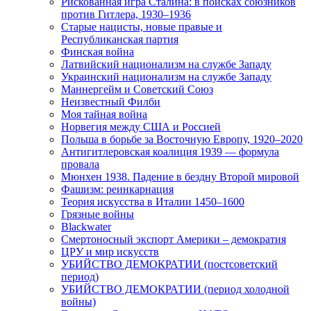
Рискованная игра Сталина: в поисках союзников
против Гитлера, 1930–1936
Старые нацисты, новые правые и
Республиканская партия
Финская война
Латвийский национализм на службе Западу
Украинский национализм на службе Западу
Маннергейм и Советский Союз
Неизвестный Филби
Моя тайная война
Норвегия между США и Россией
Польша в борьбе за Восточную Европу, 1920–2020
Антигитлеровская коалиция 1939 — формула
провала
Мюнхен 1938. Падение в бездну Второй мировой
Фашизм: реинкарнация
Теория искусства в Италии 1450–1600
Грязные войны
Blackwater
Смертоносный экспорт Америки – демократия
ЦРУ и мир искусств
УБИЙСТВО ДЕМОКРАТИИ (постсоветский
период)
УБИЙСТВО ДЕМОКРАТИИ (период холодной
войны)